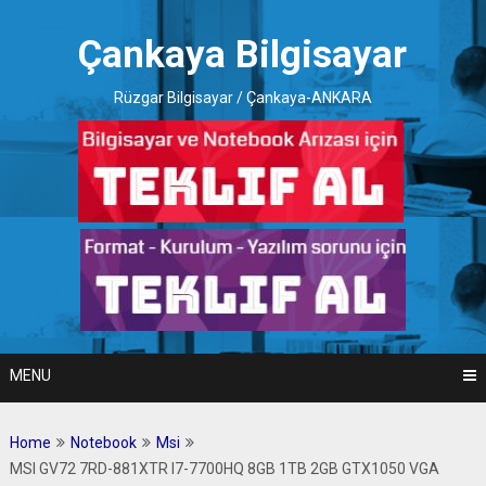
Skip
to
Çankaya Bilgisayar
content
Rüzgar Bilgisayar / Çankaya-ANKARA
MENU
Home
Notebook
Msi
MSI GV72 7RD-881XTR I7-7700HQ 8GB 1TB 2GB GTX1050 VGA