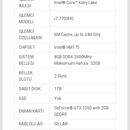
Intel® Core™ Kaby Lake
AİLESİ
İŞLEMCİ
i7-7700HQ
MODELİ
İŞLEMCİ
6M Cache, up to 3.80 GHz
ÖZELLİKLERİ
CHIPSET
Intel® HM175
SİSTEM
8GB DDR4-2400MHz
BELLEĞİ
Maksimum Hafıza : 32GB
BELLEK
2 Slots
SLOTU
SABİT DİSK
1TB
SSD
Yok
GeForce® GTX 1050 with 2GB
EKRAN KARTI
GDDR5
KABLOLU AĞ
Gb LAN