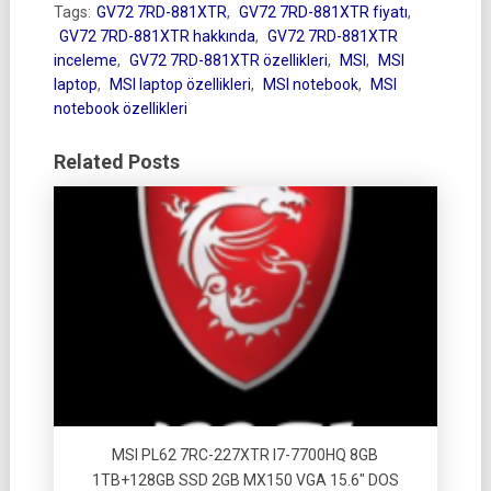
Tags:
GV72 7RD-881XTR
,
GV72 7RD-881XTR fiyatı
,
GV72 7RD-881XTR hakkında
,
GV72 7RD-881XTR
inceleme
,
GV72 7RD-881XTR özellikleri
,
MSI
,
MSI
laptop
,
MSI laptop özellikleri
,
MSI notebook
,
MSI
notebook özellikleri
Related Posts
MSI PL62 7RC-227XTR I7-7700HQ 8GB
1TB+128GB SSD 2GB MX150 VGA 15.6″ DOS