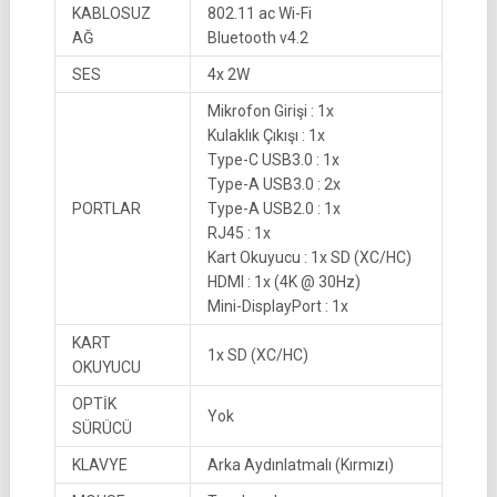
KABLOSUZ
802.11 ac Wi-Fi
AĞ
Bluetooth v4.2
SES
4x 2W
Mikrofon Girişi : 1x
Kulaklık Çıkışı : 1x
Type-C USB3.0 : 1x
Type-A USB3.0 : 2x
PORTLAR
Type-A USB2.0 : 1x
RJ45 : 1x
Kart Okuyucu : 1x SD (XC/HC)
HDMI : 1x (4K @ 30Hz)
Mini-DisplayPort : 1x
KART
1x SD (XC/HC)
OKUYUCU
OPTİK
Yok
SÜRÜCÜ
KLAVYE
Arka Aydınlatmalı (Kırmızı)