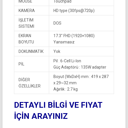
MOUSE
Touchpad
KAMERA
HD type (30fps@720p)
İŞLETİM
DOS
SİSTEMİ
EKRAN
17.3″ FHD (1920×1080)
BOYUTU
Yansımasız
DOKUNMATİK
Yok
Pil : 6-Cell Li-Ion
PİL
Güç Adaptörü : 135W adapter
Boyut (WxDxH) mm : 419 x 287
DİĞER
x 29~32 mm
ÖZELLİKLER
Ağırlık : 2.7 kg
DETAYLI BİLGİ VE FIYAT
İÇİN ARAYINIZ