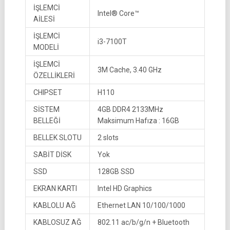
İŞLEMCİ
Intel® Core™
AİLESİ
İŞLEMCİ
i3-7100T
MODELİ
İŞLEMCİ
3M Cache, 3.40 GHz
ÖZELLİKLERİ
CHIPSET
H110
SİSTEM
4GB DDR4 2133MHz
BELLEĞİ
Maksimum Hafıza : 16GB
BELLEK SLOTU
2 slots
SABİT DİSK
Yok
SSD
128GB SSD
EKRAN KARTI
Intel HD Graphics
KABLOLU AĞ
Ethernet LAN 10/100/1000
KABLOSUZ AĞ
802.11 ac/b/g/n + Bluetooth