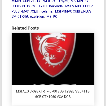
MINIPC CUBI 2 PLUS 7M-017XEU fiyatı
,
MSI MINIPC
CUBI 2 PLUS 7M-017XEU hakkında
,
MSI MINIPC CUBI 2
PLUS 7M-017XEU inceleme
,
MSI MINIPC CUBI 2 PLUS
7M-017XEU özellikleri
,
MSI PC
Related Posts
MSI AEGIS-098XTR I7-6700 8GB 128GB SSD+1TB
6GB GTX1060 VGA DOS