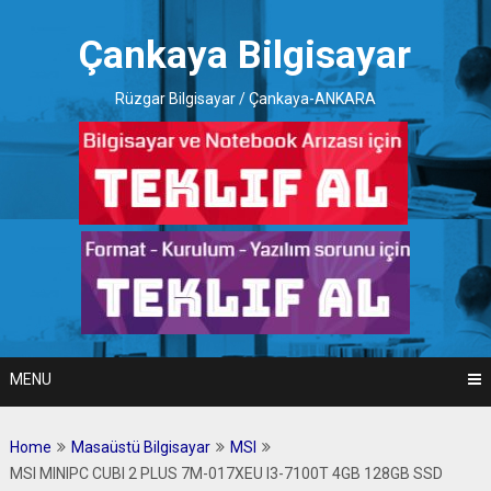
Skip
to
Çankaya Bilgisayar
content
Rüzgar Bilgisayar / Çankaya-ANKARA
MENU
Home
Masaüstü Bilgisayar
MSI
MSI MINIPC CUBI 2 PLUS 7M-017XEU I3-7100T 4GB 128GB SSD