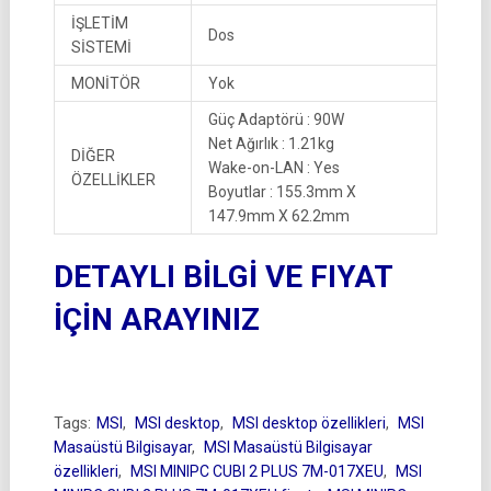
İŞLETİM
Dos
SİSTEMİ
MONİTÖR
Yok
Güç Adaptörü : 90W
Net Ağırlık : 1.21kg
DİĞER
Wake-on-LAN : Yes
ÖZELLİKLER
Boyutlar : 155.3mm X
147.9mm X 62.2mm
DETAYLI BİLGİ VE FIYAT
İÇİN ARAYINIZ
Tags:
MSI
,
MSI desktop
,
MSI desktop özellikleri
,
MSI
Masaüstü Bilgisayar
,
MSI Masaüstü Bilgisayar
özellikleri
,
MSI MINIPC CUBI 2 PLUS 7M-017XEU
,
MSI