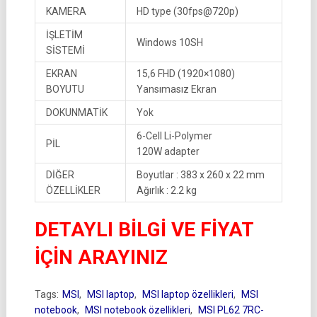
KAMERA
HD type (30fps@720p)
İŞLETİM
Windows 10SH
SİSTEMİ
EKRAN
15,6 FHD (1920×1080)
BOYUTU
Yansımasız Ekran
DOKUNMATİK
Yok
6-Cell Li-Polymer
PİL
120W adapter
DİĞER
Boyutlar : 383 x 260 x 22 mm
ÖZELLİKLER
Ağırlık : 2.2 kg
DETAYLI BİLGİ VE FİYAT
İÇİN ARAYINIZ
Tags:
MSI
,
MSI laptop
,
MSI laptop özellikleri
,
MSI
notebook
,
MSI notebook özellikleri
,
MSI PL62 7RC-