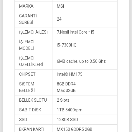
MARKA
MSI
GARANTİ
24
SÜRESİ
İŞLEMCİ AİLESİ
7.Nesil Intel Core™ i5
İŞLEMCİ
i5-7300HQ
MODELİ
İŞLEMCİ
6MB cache, up to 3.50 Ghz
ÖZELLİKLERİ
CHIPSET
Intel® HM175
SİSTEM
8GB DDR4
BELLEĞİ
Max 32GB
BELLEK SLOTU
2 Slots
SABİT DİSK
1TB 5400rpm
SSD
128GB SSD
EKRAN KARTI
MX150 GDDR5 2GB