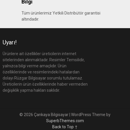
Bilgi
Tüm ürünlerimiz Yetkili Distribütör garantisi
altındadır.
Uyarı!
Ürünlere ait özellikler üreticilerin internet
sitelerinden alınmaktadır. Resimler Temsilidir,
yalnızca bilgi verme amaçlıdır. Ürün
özelliklerinde ve resimlerindeki hatalardan
dolayı Rüzgar Bilgisayar sorumlu tutulamaz.
Üreticilerin ürün özelliklerinde haber vermeden
değişiklik yapma hakları saklıdır.
© 2026 Çankaya Bilgisayar
| WordPress Theme by
SuperbThemes.com
Back to Top ↑