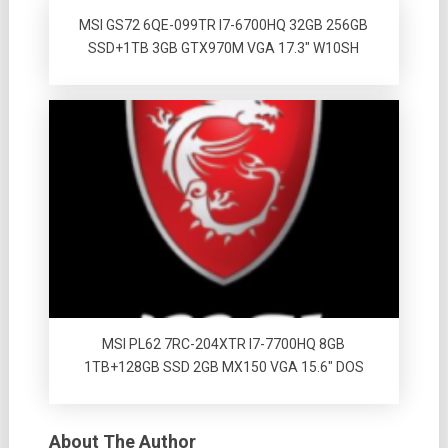
MSI GS72 6QE-099TR I7-6700HQ 32GB 256GB
SSD+1TB 3GB GTX970M VGA 17.3″ W10SH
MSI PL62 7RC-204XTR I7-7700HQ 8GB
1TB+128GB SSD 2GB MX150 VGA 15.6″ DOS
About The Author