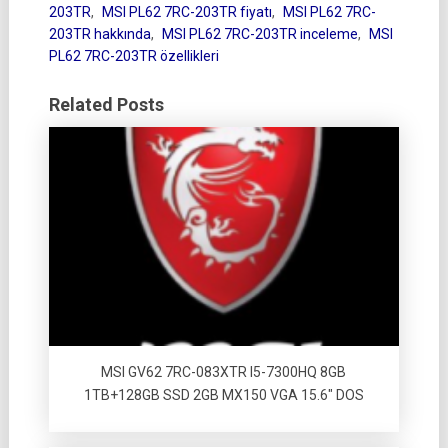
203TR
,
MSI PL62 7RC-203TR fiyatı
,
MSI PL62 7RC-
203TR hakkında
,
MSI PL62 7RC-203TR inceleme
,
MSI
PL62 7RC-203TR özellikleri
Related Posts
MSI GV62 7RC-083XTR I5-7300HQ 8GB
1TB+128GB SSD 2GB MX150 VGA 15.6″ DOS