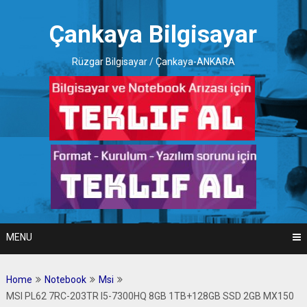
Skip
to
Çankaya Bilgisayar
content
Rüzgar Bilgisayar / Çankaya-ANKARA
MENU
Home
Notebook
Msi
MSI PL62 7RC-203TR I5-7300HQ 8GB 1TB+128GB SSD 2GB MX150