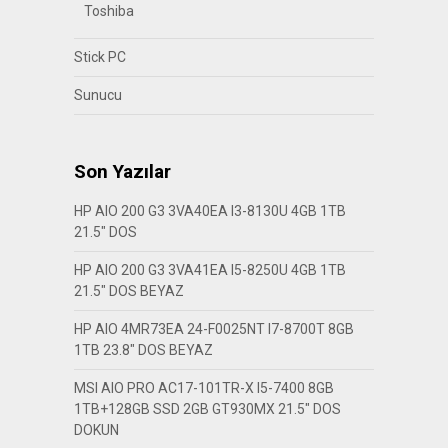
Toshiba
Stick PC
Sunucu
Son Yazılar
HP AIO 200 G3 3VA40EA I3-8130U 4GB 1TB
21.5″ DOS
HP AIO 200 G3 3VA41EA I5-8250U 4GB 1TB
21.5″ DOS BEYAZ
HP AIO 4MR73EA 24-F0025NT I7-8700T 8GB
1TB 23.8″ DOS BEYAZ
MSI AIO PRO AC17-101TR-X I5-7400 8GB
1TB+128GB SSD 2GB GT930MX 21.5″ DOS
DOKUN