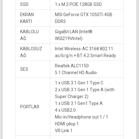
SSD
1 x M.2 PCIE 128GB SSD
EKRAN
MSI GeForce GTX 1050Ti 4GB
KARTI
DDR5
KABLOLU
GigaBit LAN (Intel®
AĞ
WGI219VIntel)
KABLOSUZ
Intel Wireless-AC 3168 802.11
AĞ
ac/b/g/n + BT 4.2 Smart Ready
Realtek ALC1150
SES
5.1 Channel HD Audio
1 x USB 3.1 Gen 1 Type C
2 x USB 3.1 Gen 1 Type A (with
Super Charger 2)
1 x USB 3.1 Gen1 Type A
PORTLAR
4 x USB2.0
Mic-in/Headphone out 1 / 1
HDMI çıkışı 1
VR Link 1