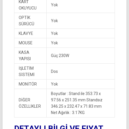
KART
Yok
OKUYUCU
OPTİK
Yok
SÜRÜCÜ
KLAVYE
Yok
MOUSE
Yok
KASA
Güç 230W
YAPISI
İŞLETİM
Dos
SİSTEMİ
MONİTÖR
Yok
Boyutlar : Stand ile 353.73 x
DİĞER
97.56 x 251.35 mm Standsız
ÖZELLİKLER
346.25 x 232.47 x 71.83 mm
Net Ağırlık : 3.17KG
DETAYLI BİLGİ VE FIYAT