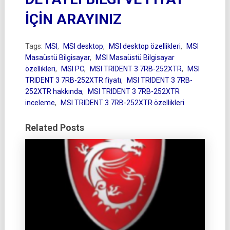
İÇİN ARAYINIZ
Tags:
MSI
,
MSI desktop
,
MSI desktop özellikleri
,
MSI
Masaüstü Bilgisayar
,
MSI Masaüstü Bilgisayar
özellikleri
,
MSI PC
,
MSI TRIDENT 3 7RB-252XTR
,
MSI
TRIDENT 3 7RB-252XTR fiyatı
,
MSI TRIDENT 3 7RB-
252XTR hakkında
,
MSI TRIDENT 3 7RB-252XTR
inceleme
,
MSI TRIDENT 3 7RB-252XTR özellikleri
Related Posts