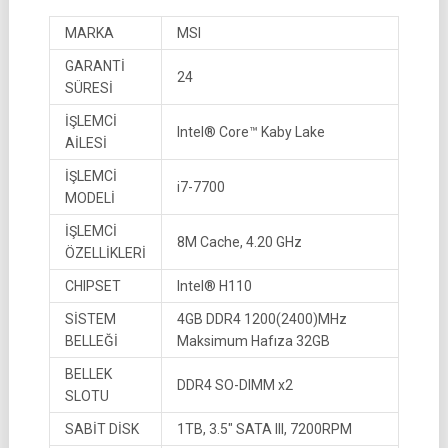
MARKA
MSI
GARANTİ
24
SÜRESİ
İŞLEMCİ
Intel® Core™ Kaby Lake
AİLESİ
İŞLEMCİ
i7-7700
MODELİ
İŞLEMCİ
8M Cache, 4.20 GHz
ÖZELLİKLERİ
CHIPSET
Intel® H110
SİSTEM
4GB DDR4 1200(2400)MHz
BELLEĞİ
Maksimum Hafıza 32GB
BELLEK
DDR4 SO-DIMM x2
SLOTU
SABİT DİSK
1TB, 3.5″ SATA III, 7200RPM