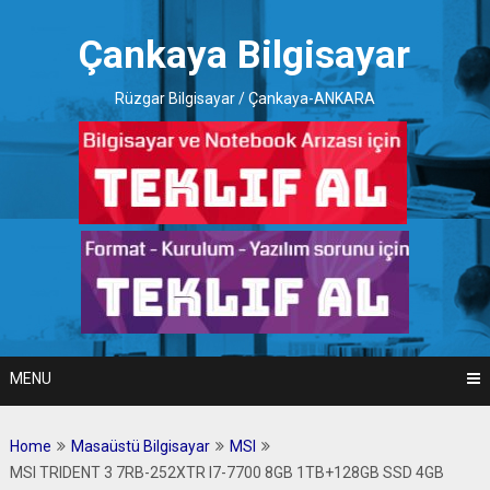
Skip
to
Çankaya Bilgisayar
content
Rüzgar Bilgisayar / Çankaya-ANKARA
MENU
Home
Masaüstü Bilgisayar
MSI
MSI TRIDENT 3 7RB-252XTR I7-7700 8GB 1TB+128GB SSD 4GB