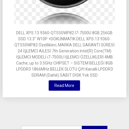
DELL XPS 13 9360-QTS50WP82 I7-7500U 8GB 256GB
SSD 13.3″ W10P +DOKUNMATIK DELL XPS 13 9360-
QTS50WP82 Özellikleri; MARKA DELL GARANTİ SÜRESİ
24 İŞLEMCİ AİLESİ 7th Generation Intel(R) Core(TM)
İŞLEMCİ MODELİ i7-7500U İŞLEMCİ ÖZELLİKLERİ 4MB
Cache, up to 3.5GHz CHIPSET – SİSTEM BELLEĞİ 8GB
LPDDR3 1866MHz BELLEK SLOTU Çift Kanallı LPDDR3
SDRAM (Dahili) SABİT DİSK Yok SSD
Read More