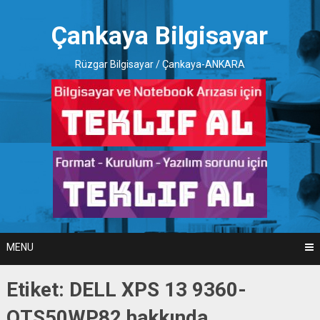
Skip
to
Çankaya Bilgisayar
content
Rüzgar Bilgisayar / Çankaya-ANKARA
MENU
Etiket:
DELL XPS 13 9360-
QTS50WP82 hakkında