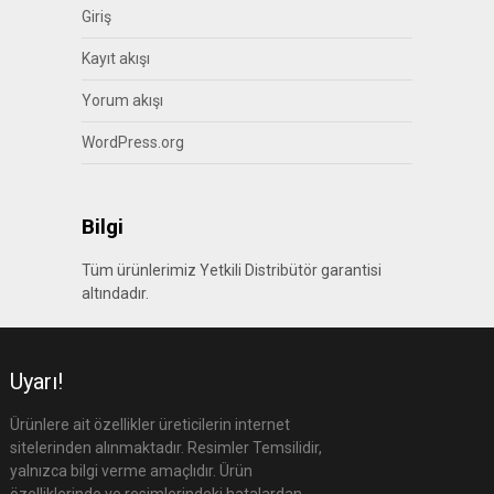
Giriş
Kayıt akışı
Yorum akışı
WordPress.org
Bilgi
Tüm ürünlerimiz Yetkili Distribütör garantisi
altındadır.
Uyarı!
Ürünlere ait özellikler üreticilerin internet
sitelerinden alınmaktadır. Resimler Temsilidir,
yalnızca bilgi verme amaçlıdır. Ürün