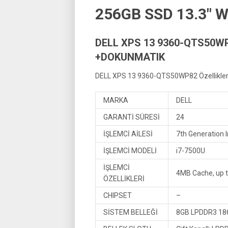
256GB SSD 13.3″
DELL XPS 13 9360-QTS50WP
+DOKUNMATIK
DELL XPS 13 9360-QTS50WP82 Özellikler
MARKA
DELL
GARANTİ SÜRESİ
24
İŞLEMCİ AİLESİ
7th Generation 
İŞLEMCİ MODELİ
i7-7500U
İŞLEMCİ
4MB Cache, up 
ÖZELLİKLERİ
CHIPSET
–
SİSTEM BELLEĞİ
8GB LPDDR3 1