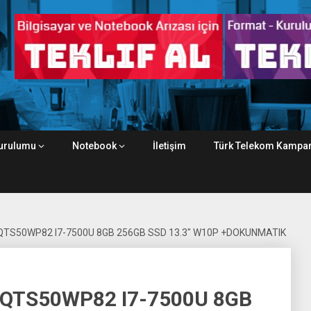
urulumu
Notebook
İletişim
Türk Telekom Kampan
-QTS50WP82 I7-7500U 8GB 256GB SSD 13.3″ W10P +DOKUNMATIK
-QTS50WP82 I7-7500U 8GB