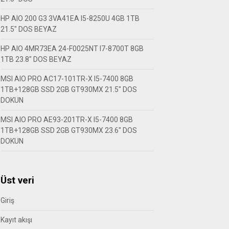
HP AIO 200 G3 3VA41EA I5-8250U 4GB 1TB
21.5″ DOS BEYAZ
HP AIO 4MR73EA 24-F0025NT I7-8700T 8GB
1TB 23.8″ DOS BEYAZ
MSI AIO PRO AC17-101TR-X I5-7400 8GB
1TB+128GB SSD 2GB GT930MX 21.5″ DOS
DOKUN
MSI AIO PRO AE93-201TR-X I5-7400 8GB
1TB+128GB SSD 2GB GT930MX 23.6″ DOS
DOKUN
Üst veri
Giriş
Kayıt akışı