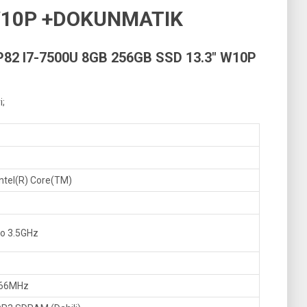
 W10P +DOKUNMATIK
82 I7-7500U 8GB 256GB SSD 13.3″ W10P
i;
Intel(R) Core(TM)
to 3.5GHz
866MHz