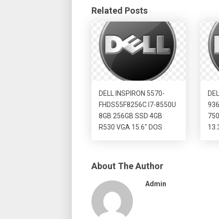
Related Posts
DELL INSPIRON 5570-
DEL
FHDS55F8256C I7-8550U
936
8GB 256GB SSD 4GB
750
R530 VGA 15.6″ DOS
13.
About The Author
Admin