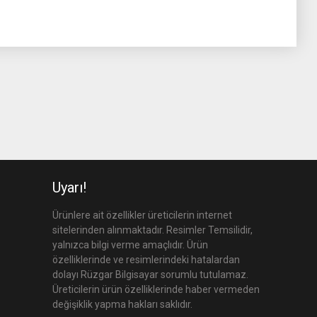
Uyarı!
Ürünlere ait özellikler üreticilerin internet
sitelerinden alınmaktadır. Resimler Temsilidir,
yalnızca bilgi verme amaçlıdır. Ürün
özelliklerinde ve resimlerindeki hatalardan
dolayı Rüzgar Bilgisayar sorumlu tutulamaz.
Üreticilerin ürün özelliklerinde haber vermeden
değişiklik yapma hakları saklıdır.