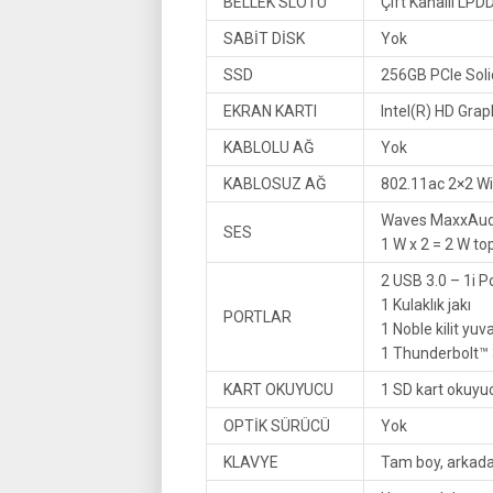
BELLEK SLOTU
Çift Kanallı LP
SABİT DİSK
Yok
SSD
256GB PCIe Soli
EKRAN KARTI
Intel(R) HD Grap
KABLOLU AĞ
Yok
KABLOSUZ AĞ
802.11ac 2×2 Wi
Waves MaxxAudio
SES
1 W x 2 = 2 W t
2 USB 3.0 – 1i P
1 Kulaklık jakı
PORTLAR
1 Noble kilit yuv
1 Thunderbolt™ 3
KART OKUYUCU
1 SD kart okuyu
OPTİK SÜRÜCÜ
Yok
KLAVYE
Tam boy, arkadan