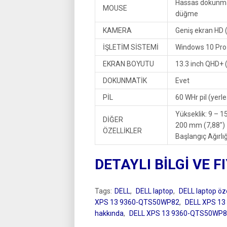
Hassas dokunmat
MOUSE
düğme
KAMERA
Geniş ekran HD (
İŞLETİM SİSTEMİ
Windows 10 Pro
EKRAN BOYUTU
13.3 inch QHD+ 
DOKUNMATİK
Evet
PİL
60 WHr pil (yerle
Yükseklik: 9 – 1
DİĞER
200 mm (7,88″)
ÖZELLİKLER
Başlangıç Ağırlı
DETAYLI BİLGİ VE F
Tags:
DELL
,
DELL laptop
,
DELL laptop özel
XPS 13 9360-QTS50WP82
,
DELL XPS 13
hakkında
,
DELL XPS 13 9360-QTS50WP8