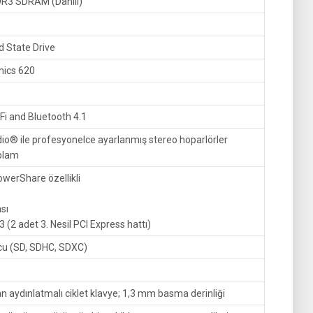
DDR3 SDRAM (Dahili)
d State Drive
hics 620
Fi and Bluetooth 4.1
® ile profesyonelce ayarlanmış stereo hoparlörler
oplam
owerShare özellikli
ası
 (2 adet 3. Nesil PCI Express hattı)
cu (SD, SDHC, SDXC)
 aydınlatmalı ciklet klavye; 1,3 mm basma derinliği