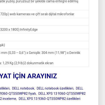
ik yüzey, pürüzsüz bir şekilde cama entegre edilmiş
720p) web kamerası ve çift sıralı dijital mikrofonlar
(3200 x 1800) InfinityEdge
şik)
5 mm (0,33 – 0,6″) x Genişlik: 304 mm (11,98″) x Derinlik:
ğı: 1,29 Kg (2,9 lb)2 dokunmatik ekran
IYAT İÇİN ARAYINIZ
likleri
,
DELL notebook
,
DELL notebook özellikleri
,
DELL
 9360-QTS50WP82 fiyatı
,
DELL XPS 13 9360-QTS50WP82
2 inceleme
,
DELL XPS 13 9360-QTS50WP82 özellikleri