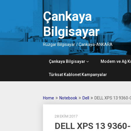
Skip
to
Çankaya
content
Bilgisayar
Rüzgar Bilgisayar / Çankaya-ANKARA
Çankaya Bilgisayar
Modem ve Ağ K
Türksat Kablonet Kampanyalar
Home
Notebook
Dell
DELL XPS 13 9360
28 EKIM 2017
DELL XPS 13 9360