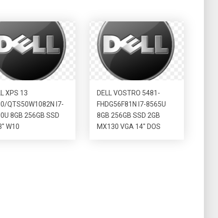
L XPS 13
DELL VOSTRO 5481-
0/QTS50W1082N I7-
FHDG56F81N I7-8565U
0U 8GB 256GB SSD
8GB 256GB SSD 2GB
3″ W10
MX130 VGA 14″ DOS