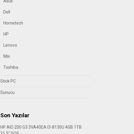
Asus
Dell
Hometech
HP
Lenovo
Msi
Toshiba
Stick PC
Sunucu
Son Yazılar
HP AIO 200 G3 3VA40EA I3-8130U 4GB 1TB
21.5″ DOS