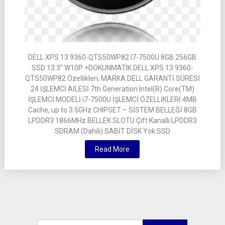
DELL XPS 13 9360-QTS50WP82 I7-7500U 8GB 256GB
SSD 13.3″ W10P +DOKUNMATIK DELL XPS 13 9360-
QTS50WP82 Özellikleri; MARKA DELL GARANTİ SÜRESİ
24 İŞLEMCİ AİLESİ 7th Generation Intel(R) Core(TM)
İŞLEMCİ MODELİ i7-7500U İŞLEMCİ ÖZELLİKLERİ 4MB
Cache, up to 3.5GHz CHIPSET – SİSTEM BELLEĞİ 8GB
LPDDR3 1866MHz BELLEK SLOTU Çift Kanallı LPDDR3
SDRAM (Dahili) SABİT DİSK Yok SSD
Read More