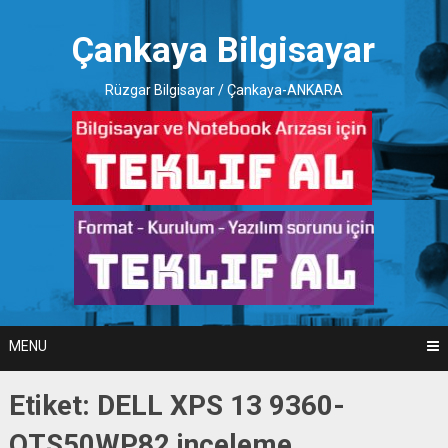
Skip
to
Çankaya Bilgisayar
content
Rüzgar Bilgisayar / Çankaya-ANKARA
MENU
Etiket:
DELL XPS 13 9360-
QTS50WP82 inceleme