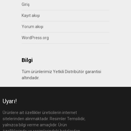
Giriş
Kayıt akışı
Yorum akışı
WordPress.org
Bilgi
Tüm ürünlerimiz Yetkili Distribütör garantisi
altındadır.
Uyarı!
Ürünlere ait özellikler üreticilerin internet
sitelerinden alınmaktadır. Resimler Temsilidir,
yalnızca bilgi verme amaçlıdır. Ürün