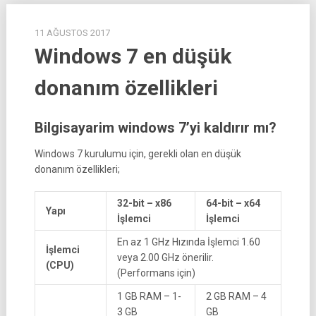
11 AĞUSTOS 2017
Windows 7 en düşük
donanım özellikleri
Bilgisayarim windows 7’yi kaldırır mı?
Windows 7 kurulumu için, gerekli olan en düşük
donanım özellikleri;
32-bit – x86
64-bit – x64
Yapı
İşlemci
İşlemci
En az 1 GHz Hızında İşlemci 1.60
İşlemci
veya 2.00 GHz önerilir.
(CPU)
(Performans için)
1 GB RAM – 1-
2 GB RAM – 4
3 GB
GB