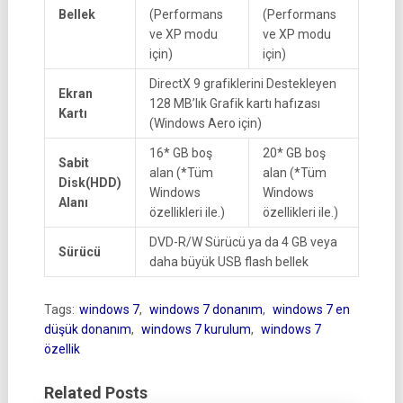
Bellek
(Performans
(Performans
ve XP modu
ve XP modu
için)
için)
DirectX 9 grafiklerini Destekleyen
Ekran
128 MB’lık Grafik kartı hafızası
Kartı
(Windows Aero için)
16* GB boş
20* GB boş
Sabit
alan (*Tüm
alan (*Tüm
Disk(HDD)
Windows
Windows
Alanı
özellikleri ile.)
özellikleri ile.)
DVD-R/W Sürücü ya da 4 GB veya
Sürücü
daha büyük USB flash bellek
Tags:
windows 7
,
windows 7 donanım
,
windows 7 en
düşük donanım
,
windows 7 kurulum
,
windows 7
özellik
Related Posts