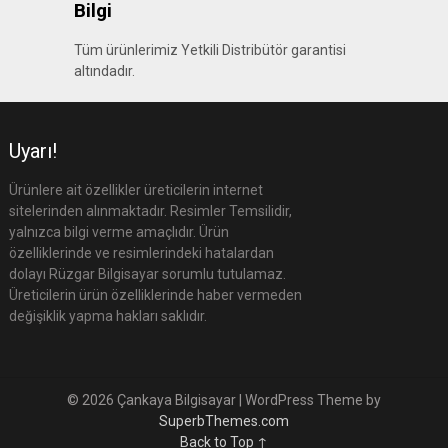
Bilgi
Tüm ürünlerimiz Yetkili Distribütör garantisi
altındadır.
Uyarı!
Ürünlere ait özellikler üreticilerin internet
sitelerinden alınmaktadır. Resimler Temsilidir,
yalnızca bilgi verme amaçlıdır. Ürün
özelliklerinde ve resimlerindeki hatalardan
dolayı Rüzgar Bilgisayar sorumlu tutulamaz.
Üreticilerin ürün özelliklerinde haber vermeden
değişiklik yapma hakları saklıdır.
© 2026 Çankaya Bilgisayar
| WordPress Theme by
SuperbThemes.com
Back to Top ↑