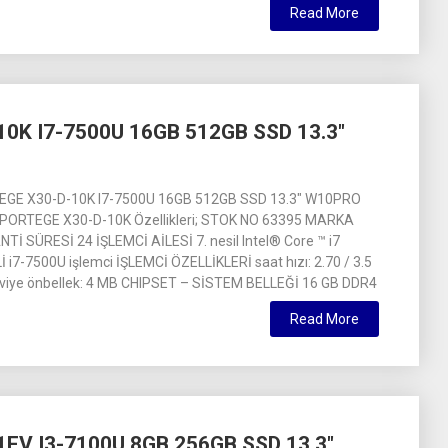
Read More
0K I7-7500U 16GB 512GB SSD 13.3″
GE X30-D-10K I7-7500U 16GB 512GB SSD 13.3″ W10PRO
PORTEGE X30-D-10K Özellikleri; STOK NO 63395 MARKA
İ SÜRESİ 24 İŞLEMCİ AİLESİ 7. nesil Intel® Core ™ i7
i7-7500U işlemci İŞLEMCİ ÖZELLİKLERİ saat hızı: 2.70 / 3.5
eviye önbellek: 4 MB CHIPSET – SİSTEM BELLEĞİ 16 GB DDR4
Read More
EV I3-7100U 8GB 256GB SSD 13.3″