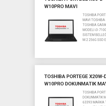
W10PRO MAVI
TOSHIBA PORTE
MAVI TOSHIBA 
TOSHIBA GARANT
MODELİ i3-7100
SİSTEM BELLEĞ
M.2 256G SSD 
TOSHIBA PORTEGE X20W-D-
W10PRO DOKUNMATIK MA
TOSHIBA PORTE
DOKUNMATIK MA
63393 MARKA TO