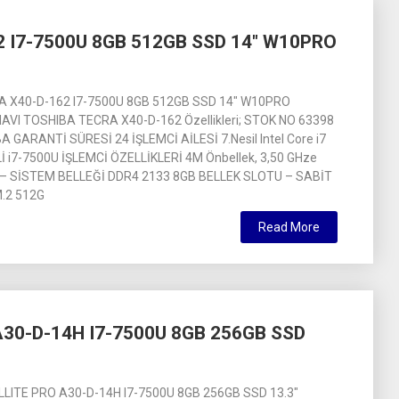
 I7-7500U 8GB 512GB SSD 14″ W10PRO
 X40-D-162 I7-7500U 8GB 512GB SSD 14″ W10PRO
VI TOSHIBA TECRA X40-D-162 Özellikleri; STOK NO 63398
GARANTİ SÜRESİ 24 İŞLEMCİ AİLESİ 7.Nesil Intel Core i7
 i7-7500U İŞLEMCİ ÖZELLİKLERİ 4M Önbellek, 3,50 GHze
 – SİSTEM BELLEĞİ DDR4 2133 8GB BELLEK SLOTU – SABİT
M.2 512G
Read More
30-D-14H I7-7500U 8GB 256GB SSD
LITE PRO A30-D-14H I7-7500U 8GB 256GB SSD 13.3″