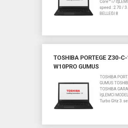
Core™ i7 İŞLEM
speed : 2.70 / 
BELLEĞİ 8
TOSHIBA PORTEGE Z30-C-1
W10PRO GUMUS
TOSHIBA PORTE
GUMUS TOSHIBA
TOSHIBA GARANT
İŞLEMCİ MODELİ 
Turbo GHz 3. s