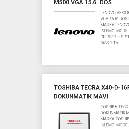
M500 VGA 15.6″ DOS
LENOVO V330 
VGA 15.6″ DOS
MARKA LENOVO G
İŞLEMCİ MODELİ
CHIPSET – SİS
DİSK 1 Tb
TOSHIBA TECRA X40-D-16R
DOKUNMATIK MAVI
TOSHIBA TECRA
DOKUNMATIK MA
MARKA TOSHIBA 
İŞLEMCİ MODELİ