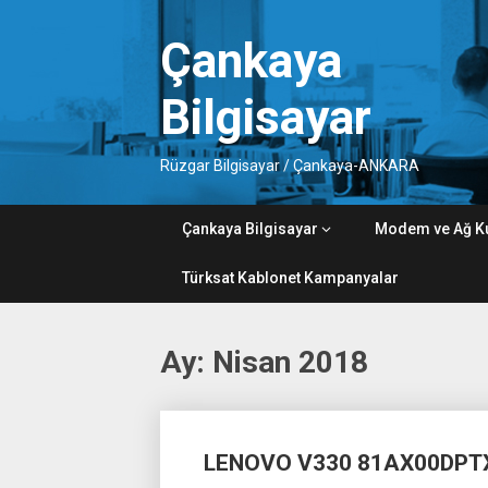
Skip
to
Çankaya
content
Bilgisayar
Rüzgar Bilgisayar / Çankaya-ANKARA
Çankaya Bilgisayar
Modem ve Ağ K
Türksat Kablonet Kampanyalar
Ay:
Nisan 2018
Posts
LENOVO V330 81AX00DPTX
navigation