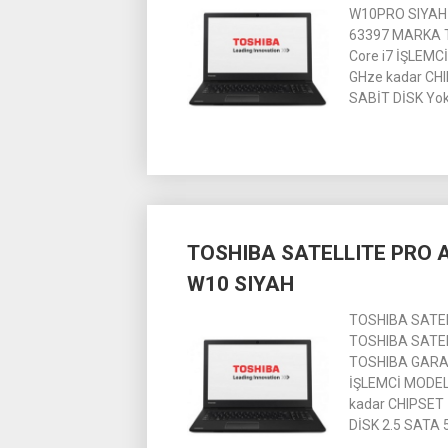
W10PRO SIYAH 
63397 MARKA TO
Core i7 İŞLEMC
GHze kadar CH
SABİT DİSK Yo
TOSHIBA SATELLITE PRO A
W10 SIYAH
TOSHIBA SATEL
TOSHIBA SATELL
TOSHIBA GARANT
İŞLEMCİ MODELİ
kadar CHIPSET
DİSK 2.5 SATA 