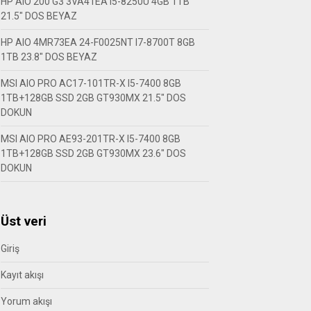
HP AIO 200 G3 3VA41EA I5-8250U 4GB 1TB
21.5″ DOS BEYAZ
HP AIO 4MR73EA 24-F0025NT I7-8700T 8GB
1TB 23.8″ DOS BEYAZ
MSI AIO PRO AC17-101TR-X I5-7400 8GB
1TB+128GB SSD 2GB GT930MX 21.5″ DOS
DOKUN
MSI AIO PRO AE93-201TR-X I5-7400 8GB
1TB+128GB SSD 2GB GT930MX 23.6″ DOS
DOKUN
Üst veri
Giriş
Kayıt akışı
Yorum akışı