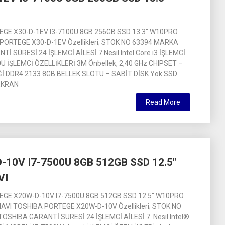
GE X30-D-1EV I3-7100U 8GB 256GB SSD 13.3″ W10PRO
PORTEGE X30-D-1EV Özellikleri; STOK NO 63394 MARKA
İ SÜRESİ 24 İŞLEMCİ AİLESİ 7.Nesil Intel Core i3 İŞLEMCİ
U İŞLEMCİ ÖZELLİKLERİ 3M Önbellek, 2,40 GHz CHIPSET –
İ DDR4 2133 8GB BELLEK SLOTU – SABİT DİSK Yok SSD
EKRAN
Read More
10V I7-7500U 8GB 512GB SSD 12.5″
VI
GE X20W-D-10V I7-7500U 8GB 512GB SSD 12.5″ W10PRO
VI TOSHIBA PORTEGE X20W-D-10V Özellikleri; STOK NO
SHIBA GARANTİ SÜRESİ 24 İŞLEMCİ AİLESİ 7. Nesil Intel®