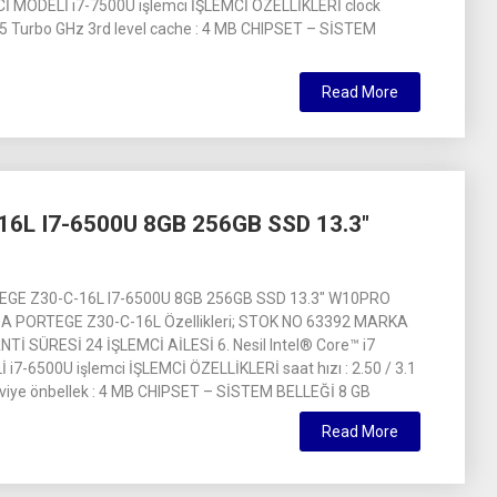
Cİ MODELİ i7-7500U işlemci İŞLEMCİ ÖZELLİKLERİ clock
3.5 Turbo GHz 3rd level cache : 4 MB CHIPSET – SİSTEM
Read More
6L I7-6500U 8GB 256GB SSD 13.3″
GE Z30-C-16L I7-6500U 8GB 256GB SSD 13.3″ W10PRO
 PORTEGE Z30-C-16L Özellikleri; STOK NO 63392 MARKA
İ SÜRESİ 24 İŞLEMCİ AİLESİ 6. Nesil Intel® Core™ i7
i7-6500U işlemci İŞLEMCİ ÖZELLİKLERİ saat hızı : 2.50 / 3.1
eviye önbellek : 4 MB CHIPSET – SİSTEM BELLEĞİ 8 GB
Read More