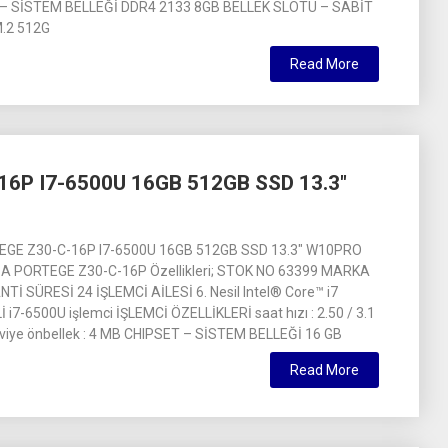
 – SİSTEM BELLEĞİ DDR4 2133 8GB BELLEK SLOTU – SABİT
M.2 512G
Read More
6P I7-6500U 16GB 512GB SSD 13.3″
GE Z30-C-16P I7-6500U 16GB 512GB SSD 13.3″ W10PRO
 PORTEGE Z30-C-16P Özellikleri; STOK NO 63399 MARKA
İ SÜRESİ 24 İŞLEMCİ AİLESİ 6. Nesil Intel® Core™ i7
i7-6500U işlemci İŞLEMCİ ÖZELLİKLERİ saat hızı : 2.50 / 3.1
eviye önbellek : 4 MB CHIPSET – SİSTEM BELLEĞİ 16 GB
Read More