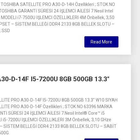
TOSHIBA SATELLITE PRO A30-D-14H Özellikleri ; STOK NO
SHIBA GARANTİ SÜRESİ 24 İŞLEMCİ AİLESİ 7.Nesil Intel
İ MODELİ i7-7500U İŞLEMCİ ÖZELLİKLERİ 4M Önbellek, 3,50
IPSET – SİSTEM BELLEĞİ DDR4 2133 8GB BELLEK SLOTU –
k SSD
Read More
30-D-14F I5-7200U 8GB 500GB 13.3″
LITE PRO A30-D-14F I5-7200U 8GB 500GB 13.3″ W10 SIYAH
ITE PRO A30-D-14F Özellikleri ; STOK NO 63396 MARKA
İ SÜRESİ 24 İŞLEMCİ AİLESİ 7.Nesil Intel® Core™ i5
 i5-7200U İŞLEMCİ ÖZELLİKLERİ 3M Önbellek, 3,10 GHze
 – SİSTEM BELLEĞİ DDR4 2133 8GB BELLEK SLOTU – SABİT
500G