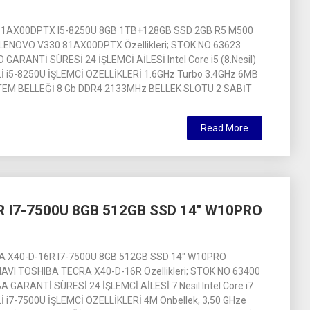
81AX00DPTX I5-8250U 8GB 1TB+128GB SSD 2GB R5 M500
 LENOVO V330 81AX00DPTX Özellikleri; STOK NO 63623
ARANTİ SÜRESİ 24 İŞLEMCİ AİLESİ Intel Core i5 (8.Nesil)
 i5-8250U İŞLEMCİ ÖZELLİKLERİ 1.6GHz Turbo 3.4GHz 6MB
TEM BELLEĞİ 8 Gb DDR4 2133MHz BELLEK SLOTU 2 SABİT
Read More
 I7-7500U 8GB 512GB SSD 14″ W10PRO
 X40-D-16R I7-7500U 8GB 512GB SSD 14″ W10PRO
VI TOSHIBA TECRA X40-D-16R Özellikleri; STOK NO 63400
GARANTİ SÜRESİ 24 İŞLEMCİ AİLESİ 7.Nesil Intel Core i7
 i7-7500U İŞLEMCİ ÖZELLİKLERİ 4M Önbellek, 3,50 GHze