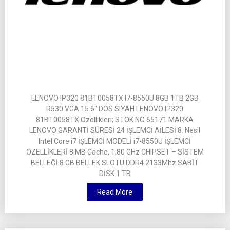
LENOVO IP320 81BT0058TX I7-8550U 8GB 1TB 2GB
R530 VGA 15.6″ DOS SIYAH LENOVO IP320
81BT0058TX Özellikleri; STOK NO 65171 MARKA
LENOVO GARANTİ SÜRESİ 24 İŞLEMCİ AİLESİ 8. Nesil
Intel Core i7 İŞLEMCİ MODELİ i7-8550U İŞLEMCİ
ÖZELLİKLERİ 8 MB Cache, 1.80 GHz CHIPSET – SİSTEM
BELLEĞİ 8 GB BELLEK SLOTU DDR4 2133Mhz SABİT
DİSK 1 TB
Read More