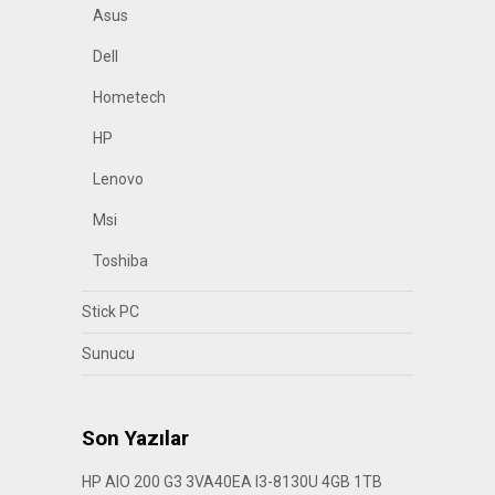
Asus
Dell
Hometech
HP
Lenovo
Msi
Toshiba
Stick PC
Sunucu
Son Yazılar
HP AIO 200 G3 3VA40EA I3-8130U 4GB 1TB