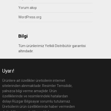
Yorum akışı
WordPress.org
Bilgi
Tüm ürünlerimiz Yetkili Distribütör garantisi
altındadır.
Uyarı!
Ürünlere ait özellikler üreticilerin internet
sitelerinden alınmaktadır. Resimler Temsilidir,
yalnızca bilgi verme amaçlıdır. Ürün
özelliklerinde ve resimlerindeki hatalardan
dolayı Rüzgar Bilgisayar sorumlu tutulamaz.
Üreticilerin ürün özelliklerinde haber vermeden