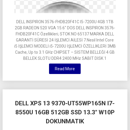
DELL INSPIRON 3576-FHDB20F41C I5-7200U 4GB 1TB
2GB RADEON 520 VGA 15.6″ DOS DELL INSPIRON 3576-
FHDB20F41C Özellikleri; STOK NO 65137 MARKA DELL
GARANTİ SÜRESİ 24 İŞLEMCİ AİLESİ 7.Nesil Intel Core
i5 İŞLEMCİ MODELİ i5-7200U İŞLEMCİ ÖZELLİKLERİ 3MB
Cache, Up to 3.1 GHz CHIPSET – SİSTEM BELLEĞİ 4 GB
BELLEK SLOTU DDR4 2400 MHz SABİT DİSK 1
Read More
DELL XPS 13 9370-UT55WP165N I7-
8550U 16GB 512GB SSD 13.3″ W10P
DOKUNMATIK