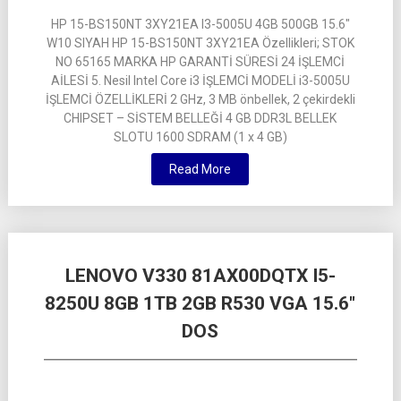
HP 15-BS150NT 3XY21EA I3-5005U 4GB 500GB 15.6″
W10 SIYAH HP 15-BS150NT 3XY21EA Özellikleri; STOK
NO 65165 MARKA HP GARANTİ SÜRESİ 24 İŞLEMCİ
AİLESİ 5. Nesil Intel Core i3 İŞLEMCİ MODELİ i3-5005U
İŞLEMCİ ÖZELLİKLERİ 2 GHz, 3 MB önbellek, 2 çekirdekli
CHIPSET – SİSTEM BELLEĞİ 4 GB DDR3L BELLEK
SLOTU 1600 SDRAM (1 x 4 GB)
Read More
LENOVO V330 81AX00DQTX I5-
8250U 8GB 1TB 2GB R530 VGA 15.6″
DOS