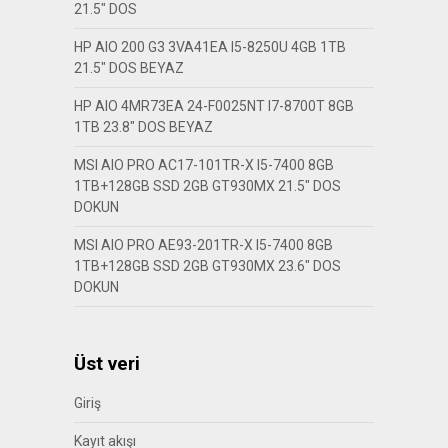
21.5″ DOS
HP AIO 200 G3 3VA41EA I5-8250U 4GB 1TB
21.5″ DOS BEYAZ
HP AIO 4MR73EA 24-F0025NT I7-8700T 8GB
1TB 23.8″ DOS BEYAZ
MSI AIO PRO AC17-101TR-X I5-7400 8GB
1TB+128GB SSD 2GB GT930MX 21.5″ DOS
DOKUN
MSI AIO PRO AE93-201TR-X I5-7400 8GB
1TB+128GB SSD 2GB GT930MX 23.6″ DOS
DOKUN
Üst veri
Giriş
Kayıt akışı