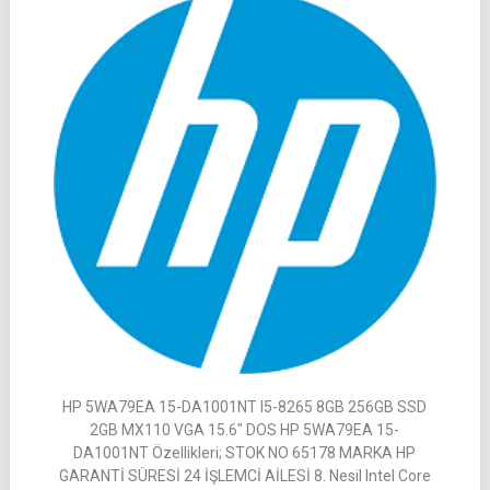
HP 5WA79EA 15-DA1001NT I5-8265 8GB 256GB SSD
2GB MX110 VGA 15.6″ DOS HP 5WA79EA 15-
DA1001NT Özellikleri; STOK NO 65178 MARKA HP
GARANTİ SÜRESİ 24 İŞLEMCİ AİLESİ 8. Nesil Intel Core