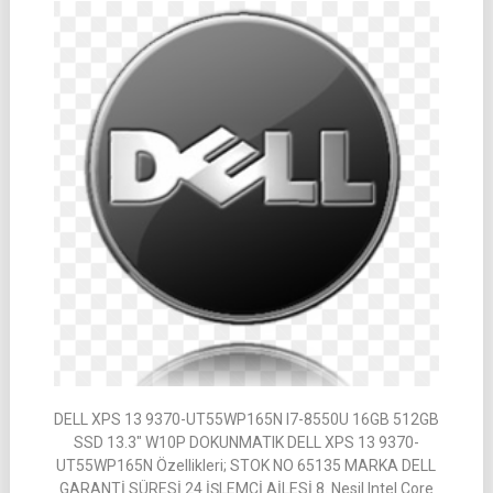
DELL XPS 13 9370-UT55WP165N I7-8550U 16GB 512GB
SSD 13.3″ W10P DOKUNMATIK DELL XPS 13 9370-
UT55WP165N Özellikleri; STOK NO 65135 MARKA DELL
GARANTİ SÜRESİ 24 İŞLEMCİ AİLESİ 8. Nesil Intel Core