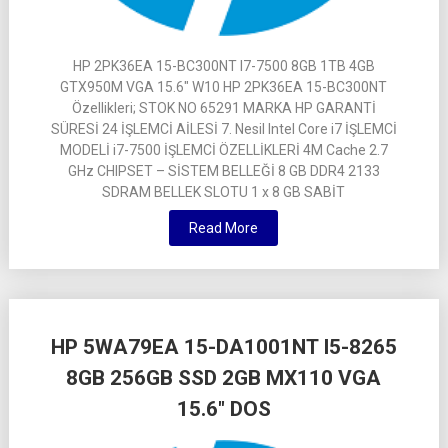
HP 2PK36EA 15-BC300NT I7-7500 8GB 1TB 4GB
GTX950M VGA 15.6″ W10 HP 2PK36EA 15-BC300NT
Özellikleri; STOK NO 65291 MARKA HP GARANTİ
SÜRESİ 24 İŞLEMCİ AİLESİ 7. Nesil Intel Core i7 İŞLEMCİ
MODELİ i7-7500 İŞLEMCİ ÖZELLİKLERİ 4M Cache 2.7
GHz CHIPSET – SİSTEM BELLEĞİ 8 GB DDR4 2133
SDRAM BELLEK SLOTU 1 x 8 GB SABİT
Read More
HP 5WA79EA 15-DA1001NT I5-8265
8GB 256GB SSD 2GB MX110 VGA
15.6″ DOS