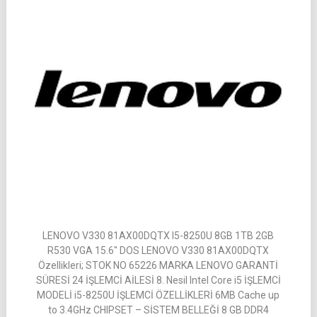
LENOVO V330 81AX00DQTX I5-8250U 8GB 1TB 2GB
R530 VGA 15.6″ DOS LENOVO V330 81AX00DQTX
Özellikleri; STOK NO 65226 MARKA LENOVO GARANTİ
SÜRESİ 24 İŞLEMCİ AİLESİ 8. Nesil Intel Core i5 İŞLEMCİ
MODELİ i5-8250U İŞLEMCİ ÖZELLİKLERİ 6MB Cache up
to 3.4GHz CHIPSET – SİSTEM BELLEĞİ 8 GB DDR4