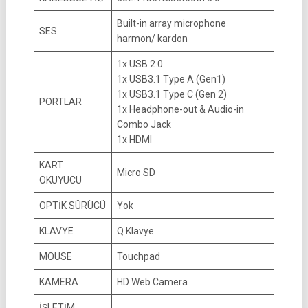
Built-in array microphone
SES
harmon/ kardon
1x USB 2.0
1x USB3.1 Type A (Gen1)
1x USB3.1 Type C (Gen 2)
PORTLAR
1x Headphone-out & Audio-in
Combo Jack
1x HDMI
KART
Micro SD
OKUYUCU
OPTİK SÜRÜCÜ
Yok
KLAVYE
Q Klavye
MOUSE
Touchpad
KAMERA
HD Web Camera
İŞLETİM