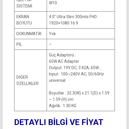
W10
SİSTEMİ
EKRAN
4.0″ Ultra Slim 300nits FHD
BOYUTU
1920×1080 16:9
DOKUNMATİK
Yok
PİL
–
Güç Adaptörü :
65W AC Adapter
Output: 19V DC, 3.42A, 65W ,
Input : 100~240V AC, 50/60Hz
DİĞER
universal
ÖZELLİKLER
Boyutlar : 32.3(W) x 21.1(D) x 1.59
~ 1.59 (H) cm
Ağırlık : 1.30 KG
DETAYLI BİLGİ VE FİYAT