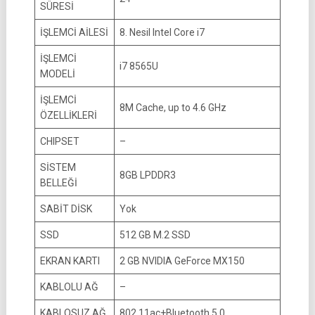
SÜRESİ
İŞLEMCİ AİLESİ
8. Nesil Intel Core i7
İŞLEMCİ
i7 8565U
MODELİ
İŞLEMCİ
8M Cache, up to 4.6 GHz
ÖZELLİKLERİ
CHIPSET
–
SİSTEM
8GB LPDDR3
BELLEĞİ
SABİT DİSK
Yok
SSD
512 GB M.2 SSD
EKRAN KARTI
2 GB NVIDIA GeForce MX150
KABLOLU AĞ
–
KABLOSUZ AĞ
802.11ac+Bluetooth 5.0