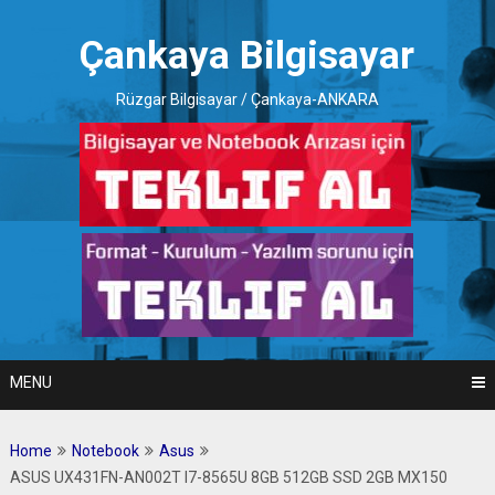
Skip
to
Çankaya Bilgisayar
content
Rüzgar Bilgisayar / Çankaya-ANKARA
MENU
Home
Notebook
Asus
ASUS UX431FN-AN002T I7-8565U 8GB 512GB SSD 2GB MX150