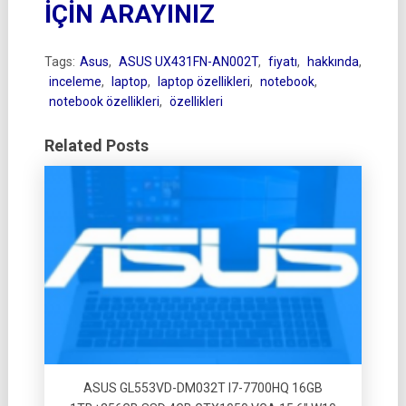
İÇİN ARAYINIZ
Tags:
Asus
,
ASUS UX431FN-AN002T
,
fiyatı
,
hakkında
,
inceleme
,
laptop
,
laptop özellikleri
,
notebook
,
notebook özellikleri
,
özellikleri
Related Posts
ASUS GL553VD-DM032T I7-7700HQ 16GB