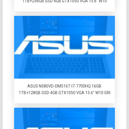
1TB+256GB SSD 4GB GTX1050 VGA 15.6″ W10
ASUS N580VD-DM516T I7-7700HQ 16GB
1TB+128GB SSD 4GB GTX1050 VGA 15.6″ W10 GRI