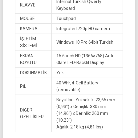
Internal Turkish Qwerty
KLAVYE
Keyboard
MOUSE
Touchpad
KAMERA
Integrated 720p HD camera
İŞLETİM
Windows 10 Pro 64bit Turkish
SİSTEMİ
EKRAN
15.6-inch HD (1366×768) Anti-
BOYUTU
Glare LED-Backlit Display
DOKUNMATİK
Yok
40 WHr, 4-Cell Battery
PİL
(removable)
Boyutlar : Yükseklik: 23,65 mm
(0,93″) x Genişlik: 380 mm
DİĞER
(14,96″) x Derinlik: 260 mm
ÖZELLİKLER
(10,23″)
Ağırlık: 2,18 kg (4,81 lbs)