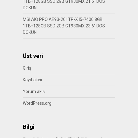
1TB+128GB SSD 2GB GT930MX 21.5″ DOS
DOKUN
MSI AIO PRO AE93-201TR-X I5-7400 8GB
1TB+128GB SSD 2GB GT930MX 23.6″ DOS
DOKUN
Üst veri
Giriş
Kayıt akışı
Yorum akışı
WordPress.org
Bilgi