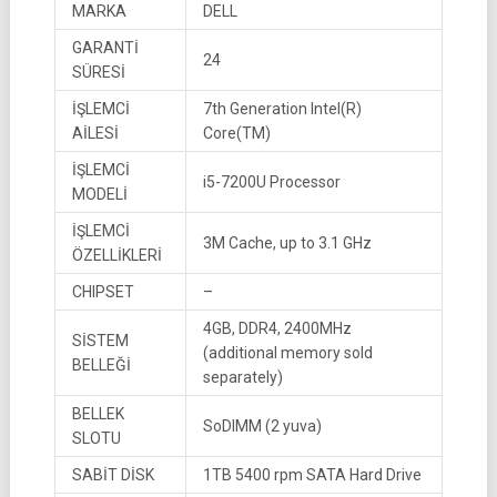
MARKA
DELL
GARANTİ
24
SÜRESİ
İŞLEMCİ
7th Generation Intel(R)
AİLESİ
Core(TM)
İŞLEMCİ
i5-7200U Processor
MODELİ
İŞLEMCİ
3M Cache, up to 3.1 GHz
ÖZELLİKLERİ
CHIPSET
–
4GB, DDR4, 2400MHz
SİSTEM
(additional memory sold
BELLEĞİ
separately)
BELLEK
SoDIMM (2 yuva)
SLOTU
SABİT DİSK
1TB 5400 rpm SATA Hard Drive