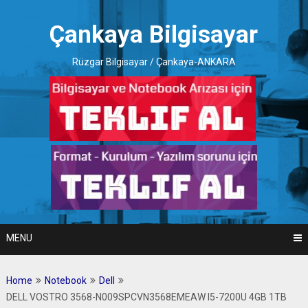
Skip
to
Çankaya Bilgisayar
content
Rüzgar Bilgisayar / Çankaya-ANKARA
MENU
Home
Notebook
Dell
DELL VOSTRO 3568-N009SPCVN3568EMEAW I5-7200U 4GB 1TB