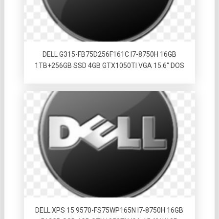
DELL G315-FB75D256F161C I7-8750H 16GB
1TB+256GB SSD 4GB GTX1050TI VGA 15.6″ DOS
DELL XPS 15 9570-FS75WP165N I7-8750H 16GB