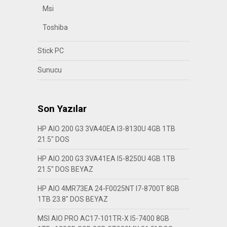
Msi
Toshiba
Stick PC
Sunucu
Son Yazılar
HP AIO 200 G3 3VA40EA I3-8130U 4GB 1TB
21.5″ DOS
HP AIO 200 G3 3VA41EA I5-8250U 4GB 1TB
21.5″ DOS BEYAZ
HP AIO 4MR73EA 24-F0025NT I7-8700T 8GB
1TB 23.8″ DOS BEYAZ
MSI AIO PRO AC17-101TR-X I5-7400 8GB