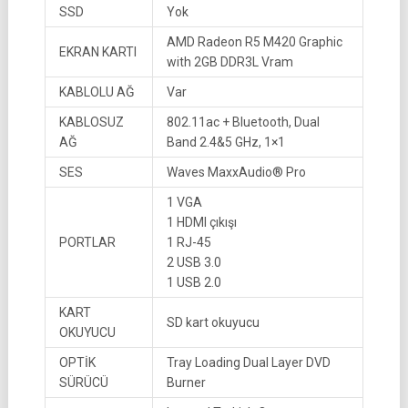
SSD
Yok
AMD Radeon R5 M420 Graphic
EKRAN KARTI
with 2GB DDR3L Vram
KABLOLU AĞ
Var
KABLOSUZ
802.11ac + Bluetooth, Dual
AĞ
Band 2.4&5 GHz, 1×1
SES
Waves MaxxAudio® Pro
1 VGA
1 HDMI çıkışı
PORTLAR
1 RJ-45
2 USB 3.0
1 USB 2.0
KART
SD kart okuyucu
OKUYUCU
OPTİK
Tray Loading Dual Layer DVD
SÜRÜCÜ
Burner