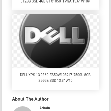
512GB SSD 4GB GTX1050TI VGA 15.6″ W10P
DELL XPS 13 9360-FS50W1082 I7-7500U 8GB
256GB SSD 13.3″ W10
About The Author
Admin