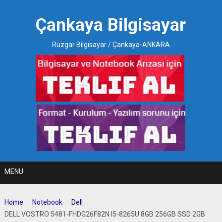
Skip
to
Çankaya Bilgisayar
content
Rüzgar Bilgisayar / Çankaya-ANKARA
MENU
Home
Notebook
Dell
DELL VOSTRO 5481-FHDG26F82N I5-8265U 8GB 256GB SSD 2GB