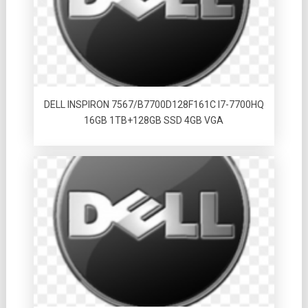
DELL INSPIRON 7567/B7700D128F161C I7-7700HQ
16GB 1TB+128GB SSD 4GB VGA