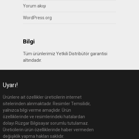
Yorum akışı
WordPress.org
Bilgi
Tüm ürünlerimiz Yetkili Distribütör garantisi
altındadır.
Uyarı!
Ürünlere ait özellikler üreticilerin internet
sitelerinden alınmaktadır. Resimler Temsilidir,
yalnızca bilgi verme amaçlıdır. Ürün
özelliklerinde ve resimlerindeki hatalardan
dolayı Rüzgar Bilgisayar sorumlu tutulamaz.
Üreticilerin ürün özelliklerinde haber vermeden
değişiklik yapma hakları saklıdır.