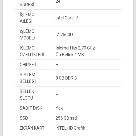
24
SÜRESİ
İŞLEMCİ
Intel Core i7
AİLESİ
İŞLEMCİ
i7-7500U
MODELİ
İŞLEMCİ
İşlemci Hızı 2,70 GHz
ÖZELLİKLERİ
Ön Bellek 4 MB
CHIPSET
–
SİSTEM
8 GB DDR 3
BELLEĞİ
BELLEK
–
SLOTU
SABİT DİSK
Yok
SSD
256 GB ssd
EKRAN KARTI
INTEL HD Grafik