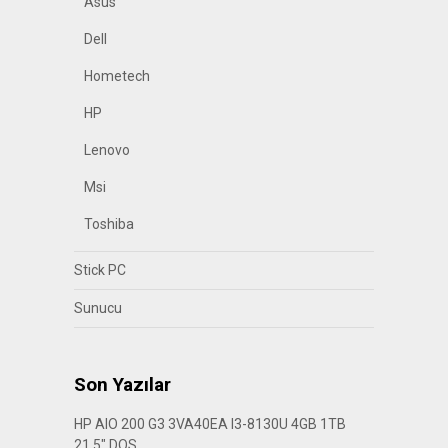
Asus
Dell
Hometech
HP
Lenovo
Msi
Toshiba
Stick PC
Sunucu
Son Yazılar
HP AIO 200 G3 3VA40EA I3-8130U 4GB 1TB
21.5″ DOS