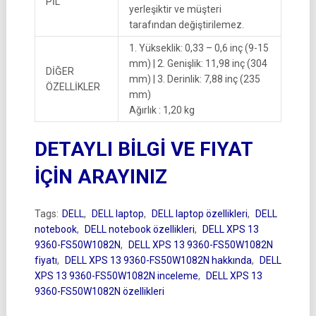
PİL
yerleşiktir ve müşteri
tarafından değiştirilemez.
1. Yükseklik: 0,33 – 0,6 inç (9-15
mm) | 2. Genişlik: 11,98 inç (304
DİĞER
mm) | 3. Derinlik: 7,88 inç (235
ÖZELLİKLER
mm)
Ağırlık : 1,20 kg
DETAYLI BİLGİ VE FIYAT
İÇİN ARAYINIZ
Tags:
DELL
,
DELL laptop
,
DELL laptop özellikleri
,
DELL
notebook
,
DELL notebook özellikleri
,
DELL XPS 13
9360-FS50W1082N
,
DELL XPS 13 9360-FS50W1082N
fiyatı
,
DELL XPS 13 9360-FS50W1082N hakkında
,
DELL
XPS 13 9360-FS50W1082N inceleme
,
DELL XPS 13
9360-FS50W1082N özellikleri