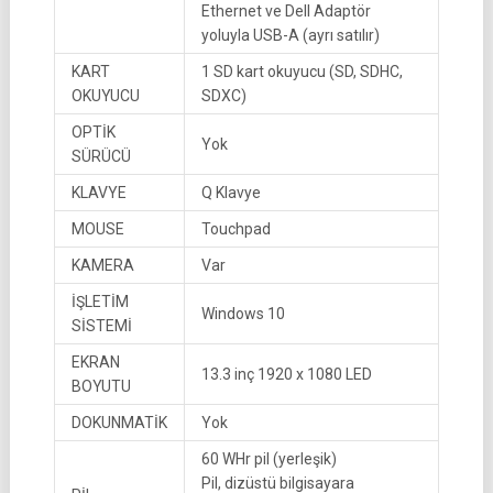
Ethernet ve Dell Adaptör
yoluyla USB-A (ayrı satılır)
KART
1 SD kart okuyucu (SD, SDHC,
OKUYUCU
SDXC)
OPTİK
Yok
SÜRÜCÜ
KLAVYE
Q Klavye
MOUSE
Touchpad
KAMERA
Var
İŞLETİM
Windows 10
SİSTEMİ
EKRAN
13.3 inç 1920 x 1080 LED
BOYUTU
DOKUNMATİK
Yok
60 WHr pil (yerleşik)
Pil, dizüstü bilgisayara