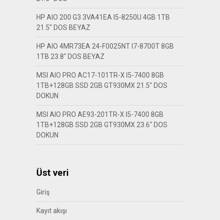
HP AIO 200 G3 3VA41EA I5-8250U 4GB 1TB
21.5″ DOS BEYAZ
HP AIO 4MR73EA 24-F0025NT I7-8700T 8GB
1TB 23.8″ DOS BEYAZ
MSI AIO PRO AC17-101TR-X I5-7400 8GB
1TB+128GB SSD 2GB GT930MX 21.5″ DOS
DOKUN
MSI AIO PRO AE93-201TR-X I5-7400 8GB
1TB+128GB SSD 2GB GT930MX 23.6″ DOS
DOKUN
Üst veri
Giriş
Kayıt akışı