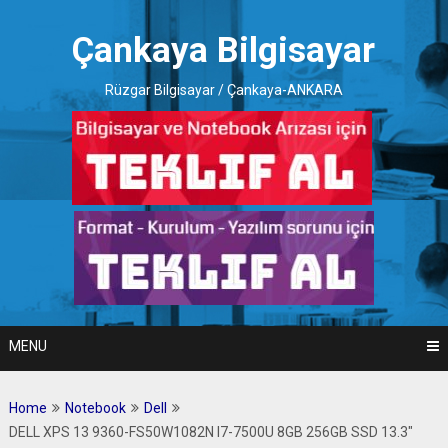
Skip
to
Çankaya Bilgisayar
content
Rüzgar Bilgisayar / Çankaya-ANKARA
MENU
Home
Notebook
Dell
DELL XPS 13 9360-FS50W1082N I7-7500U 8GB 256GB SSD 13.3″