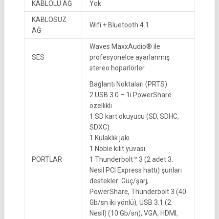
KABLOLU AĞ
Yok
KABLOSUZ
Wifi + Bluetooth 4.1
AĞ
Waves MaxxAudio® ile
SES
profesyonelce ayarlanmış
stereo hoparlörler
Bağlantı Noktaları (PRTS)
2 USB 3.0 – 1i PowerShare
özellikli
1 SD kart okuyucu (SD, SDHC,
SDXC)
1 Kulaklık jakı
1 Noble kilit yuvası
PORTLAR
1 Thunderbolt™ 3 (2 adet 3.
Nesil PCI Express hattı) şunları
destekler: Güç/şarj,
PowerShare, Thunderbolt 3 (40
Gb/sn iki yönlü), USB 3.1 (2.
Nesil) (10 Gb/sn), VGA, HDMI,