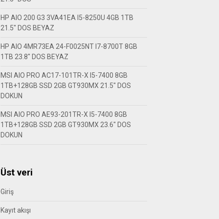
HP AIO 200 G3 3VA41EA I5-8250U 4GB 1TB
21.5″ DOS BEYAZ
HP AIO 4MR73EA 24-F0025NT I7-8700T 8GB
1TB 23.8″ DOS BEYAZ
MSI AIO PRO AC17-101TR-X I5-7400 8GB
1TB+128GB SSD 2GB GT930MX 21.5″ DOS
DOKUN
MSI AIO PRO AE93-201TR-X I5-7400 8GB
1TB+128GB SSD 2GB GT930MX 23.6″ DOS
DOKUN
Üst veri
Giriş
Kayıt akışı