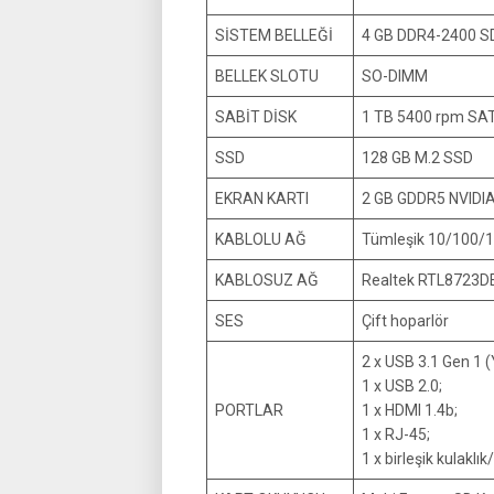
SİSTEM BELLEĞİ
4 GB DDR4-2400 S
BELLEK SLOTU
SO-DIMM
SABİT DİSK
1 TB 5400 rpm SA
SSD
128 GB M.2 SSD
EKRAN KARTI
2 GB GDDR5 NVIDI
KABLOLU AĞ
Tümleşik 10/100/
KABLOSUZ AĞ
Realtek RTL8723DE 
SES
Çift hoparlör
2 x USB 3.1 Gen 1 (
1 x USB 2.0;
PORTLAR
1 x HDMI 1.4b;
1 x RJ-45;
1 x birleşik kulaklı