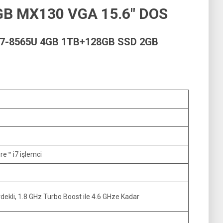
B MX130 VGA 15.6″ DOS
I7-8565U 4GB 1TB+128GB SSD 2GB
re™ i7 işlemci
dekli, 1.8 GHz Turbo Boost ile 4.6 GHze Kadar