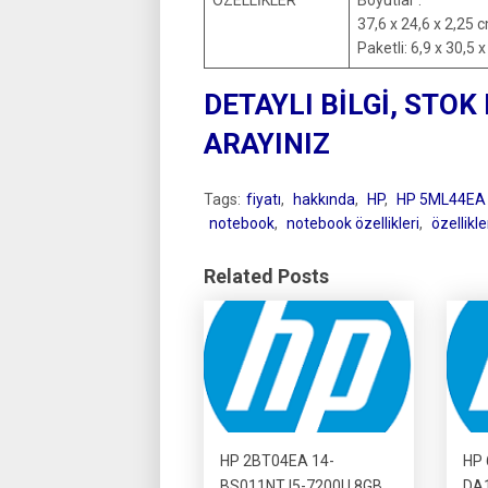
ÖZELLİKLER
Boyutlar :
37,6 x 24,6 x 2,25 
Paketli: 6,9 x 30,5 
DETAYLI BİLGİ, STOK
ARAYINIZ
Tags:
fiyatı
,
hakkında
,
HP
,
HP 5ML44EA
notebook
,
notebook özellikleri
,
özellikle
Related Posts
HP 2BT04EA 14-
HP 
BS011NT I5-7200U 8GB
DA1