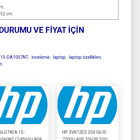
cm;
x 52 cm
 DURUMU VE FİYAT İÇİN
 15-DA1007NT
,
inceleme
,
laptop
,
laptop özellikleri
,
ri
6LG74EA 15-
HP 3VK12ES 250 G6 I5-
060NT I7-8565U 8GB
7200U 4GB 256GB SSD