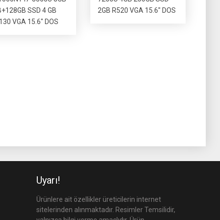
+128GB SSD 4 GB
2GB R520 VGA 15.6″ DOS
30 VGA 15.6″ DOS
Uyarı!
Ürünlere ait özellikler üreticilerin internet
sitelerinden alınmaktadır. Resimler Temsilidir,
yalnızca bilgi verme amaçlıdır. Ürün