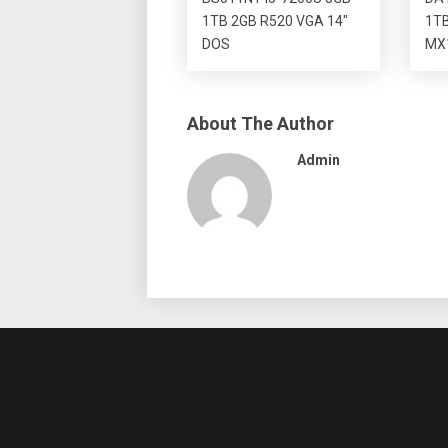
1TB 2GB R520 VGA 14″
1TB
DOS
MX1
About The Author
Admin