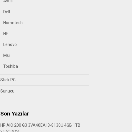
Asus
Dell
Hometech
HP
Lenovo
Msi
Toshiba
Stick PC
Sunucu
Son Yazılar
HP AIO 200 G3 3VA40EA I3-8130U 4GB 1TB
21.5″ DOS