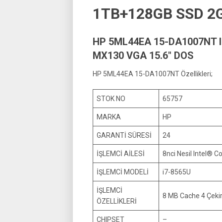
1TB+128GB SSD 2G
HP 5ML44EA 15-DA1007NT 
MX130 VGA 15.6″ DOS
HP 5ML44EA 15-DA1007NT Özellikleri;
STOK NO
65757
MARKA
HP
GARANTİ SÜRESİ
24
İŞLEMCİ AİLESİ
8nci Nesil Intel® Co
İŞLEMCİ MODELİ
i7-8565U
İŞLEMCİ
8 MB Cache 4 Çekir
ÖZELLİKLERİ
CHIPSET
–