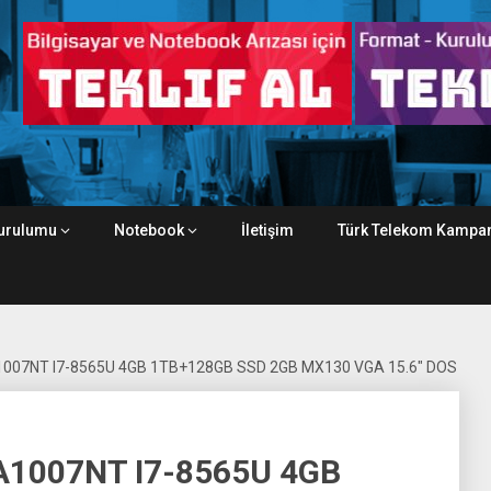
urulumu
Notebook
İletişim
Türk Telekom Kampan
007NT I7-8565U 4GB 1TB+128GB SSD 2GB MX130 VGA 15.6″ DOS
A1007NT I7-8565U 4GB