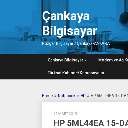
Skip
to
Çankaya
content
Bilgisayar
Rüzgar Bilgisayar / Çankaya-ANKARA
Çankaya Bilgisayar
Modem ve Ağ K
Türksat Kablonet Kampanyalar
Home
Notebook
HP
HP 5ML44EA 15-DA1
15 MART 2019
HP 5ML44EA 15-D