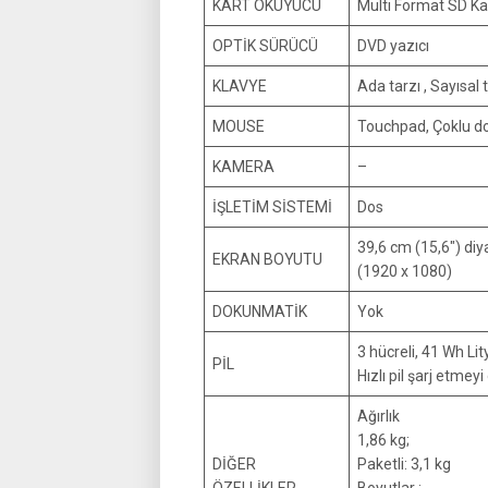
KART OKUYUCU
Multi Format SD K
OPTİK SÜRÜCÜ
DVD yazıcı
KLAVYE
Ada tarzı , Sayısal 
MOUSE
Touchpad, Çoklu do
KAMERA
–
İŞLETİM SİSTEMİ
Dos
39,6 cm (15,6″) di
EKRAN BOYUTU
(1920 x 1080)
DOKUNMATİK
Yok
3 hücreli, 41 Wh Li
PİL
Hızlı pil şarj etmey
Ağırlık
1,86 kg;
DİĞER
Paketli: 3,1 kg