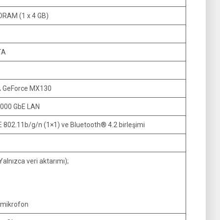
DRAM (1 x 4 GB)
TA
A GeForce MX130
1000 GbE LAN
802.11b/g/n (1×1) ve Bluetooth® 4.2 birleşimi
Yalnızca veri aktarımı);
k/mikrofon