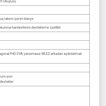
art Okuyucu
tuş takımı içeren klavye
kunma hareketlerini destekleme özellikli
yagonal FHD SVA yansımasız WLED arkadan aydınlatmalı
tyum iyon
i destekler