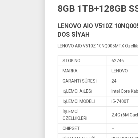
8GB 1TB+128GB SS
LENOVO AIO V510Z 10NQ005
DOS SİYAH
LENOVO AIO V510Z 10NQ005MTX Özellikl
STOK NO
62746
MARKA
LENOVO
GARANTİ SÜRESİ
24
İŞLEMCİ AİLESİ
Intel Core Ka
İŞLEMCİ MODELİ
i5-7400T
İŞLEMCİ
2.4G (6M Cach
ÖZELLİKLERİ
CHIPSET
–