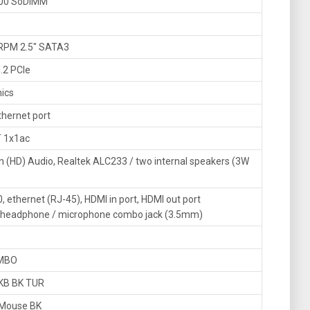
00 SoDIMM
RPM 2.5″ SATA3
.2 PCIe
hics
thernet port
T 1x1ac
on (HD) Audio, Realtek ALC233 / two internal speakers (3W
, ethernet (RJ-45), HDMI in port, HDMI out port
 headphone / microphone combo jack (3.5mm)
AMBO
 KB BK TUR
 Mouse BK