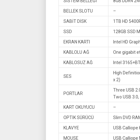
SİSTEM BELLEĞİ
8GB DDR4 24
BELLEK SLOTU
–
SABİT DİSK
1TB HD 5400
SSD
128GB SSD M
EKRAN KARTI
Intel HD Grap
KABLOLU AĞ
One gigabit e
KABLOSUZ AĞ
Intel 3165+B
High Definiti
SES
x 2)
Three USB 2.0
PORTLAR
Two USB 3.0,
KART OKUYUCU
–
OPTİK SÜRÜCÜ
Slim DVD R
KLAVYE
USB Calliope
MOUSE
USB Calliope