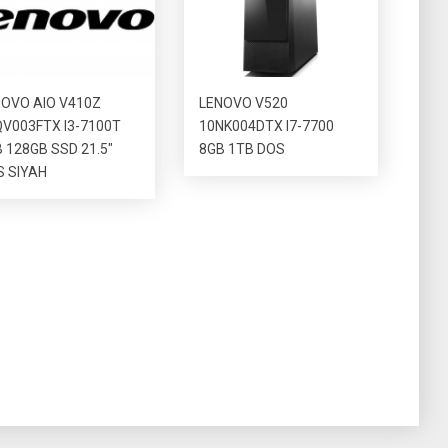
OVO AIO V410Z
LENOVO V520
V003FTX I3-7100T
10NK004DTX I7-7700
 128GB SSD 21.5″
8GB 1TB DOS
S SIYAH