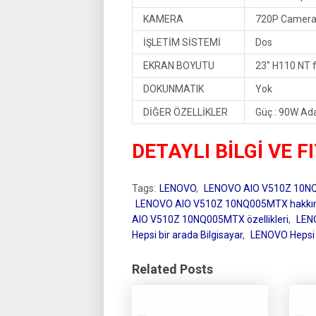
KAMERA
720P Camer
İŞLETİM SİSTEMİ
Dos
EKRAN BOYUTU
23″ H110 NT 
DOKUNMATIK
Yok
DİĞER ÖZELLİKLER
Güç : 90W Ad
DETAYLI BİLGİ VE F
Tags:
LENOVO
,
LENOVO AIO V510Z 10
LENOVO AIO V510Z 10NQ005MTX hakkı
AIO V510Z 10NQ005MTX özellikleri
,
LEN
Hepsi bir arada Bilgisayar
,
LENOVO Hepsi bi
Related Posts