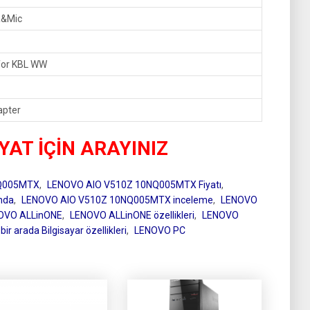
a&Mic
for KBL WW
apter
IYAT İÇİN ARAYINIZ
NQ005MTX
,
LENOVO AIO V510Z 10NQ005MTX Fiyatı
,
nda
,
LENOVO AIO V510Z 10NQ005MTX inceleme
,
LENOVO
OVO ALLinONE
,
LENOVO ALLinONE özellikleri
,
LENOVO
r arada Bilgisayar özellikleri
,
LENOVO PC