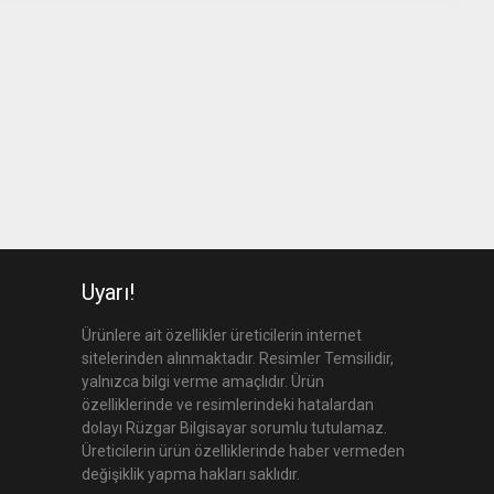
Uyarı!
Ürünlere ait özellikler üreticilerin internet
sitelerinden alınmaktadır. Resimler Temsilidir,
yalnızca bilgi verme amaçlıdır. Ürün
özelliklerinde ve resimlerindeki hatalardan
dolayı Rüzgar Bilgisayar sorumlu tutulamaz.
Üreticilerin ürün özelliklerinde haber vermeden
değişiklik yapma hakları saklıdır.