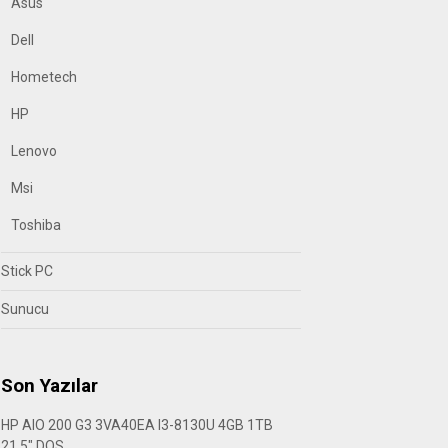
Asus
Dell
Hometech
HP
Lenovo
Msi
Toshiba
Stick PC
Sunucu
Son Yazılar
HP AIO 200 G3 3VA40EA I3-8130U 4GB 1TB
21.5″ DOS