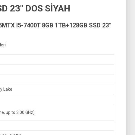
D 23″ DOS SİYAH
MTX I5-7400T 8GB 1TB+128GB SSD 23″
eri;
by Lake
e, up to 3.00 GHz)