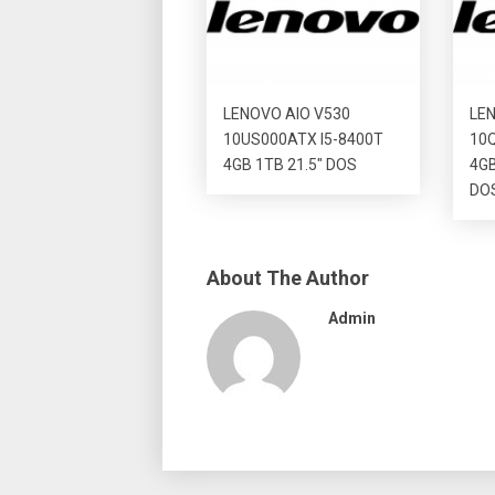
LENOVO AIO V530
LEN
10US000ATX I5-8400T
10Q
4GB 1TB 21.5″ DOS
4GB
DO
About The Author
Admin