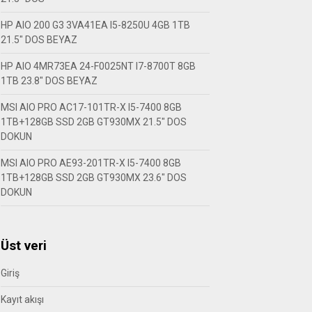
HP AIO 200 G3 3VA41EA I5-8250U 4GB 1TB
21.5″ DOS BEYAZ
HP AIO 4MR73EA 24-F0025NT I7-8700T 8GB
1TB 23.8″ DOS BEYAZ
MSI AIO PRO AC17-101TR-X I5-7400 8GB
1TB+128GB SSD 2GB GT930MX 21.5″ DOS
DOKUN
MSI AIO PRO AE93-201TR-X I5-7400 8GB
1TB+128GB SSD 2GB GT930MX 23.6″ DOS
DOKUN
Üst veri
Giriş
Kayıt akışı