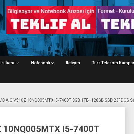
urulumu
Notebook
İletişim
Türk Telekom Kampan
VO AIO V510Z 10NQ005MTX I5-7400T 8GB 1TB+128GB SSD 23″ DOS S
Z 10NQ005MTX I5-7400T