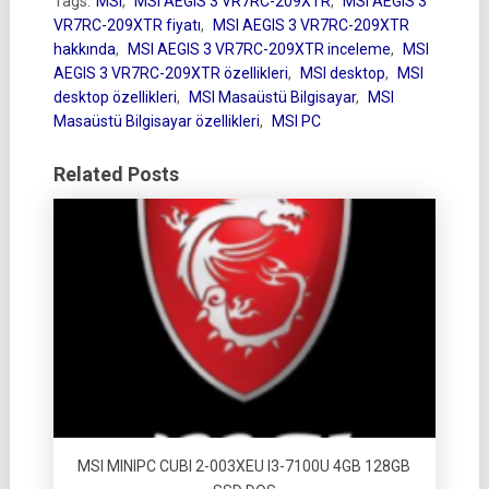
Tags:
MSI
,
MSI AEGIS 3 VR7RC-209XTR
,
MSI AEGIS 3
VR7RC-209XTR fiyatı
,
MSI AEGIS 3 VR7RC-209XTR
hakkında
,
MSI AEGIS 3 VR7RC-209XTR inceleme
,
MSI
AEGIS 3 VR7RC-209XTR özellikleri
,
MSI desktop
,
MSI
desktop özellikleri
,
MSI Masaüstü Bilgisayar
,
MSI
Masaüstü Bilgisayar özellikleri
,
MSI PC
Related Posts
MSI MINIPC CUBI 2-003XEU I3-7100U 4GB 128GB