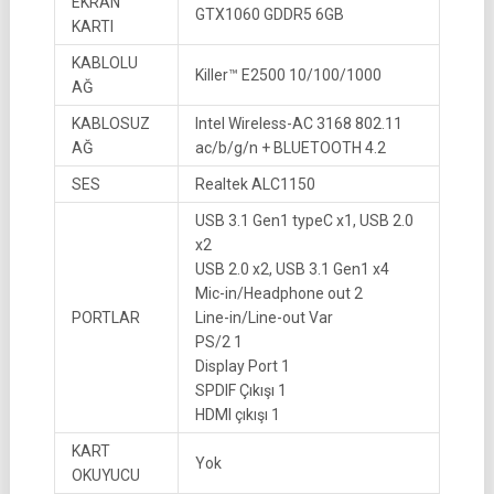
EKRAN
GTX1060 GDDR5 6GB
KARTI
KABLOLU
Killer™ E2500 10/100/1000
AĞ
KABLOSUZ
Intel Wireless-AC 3168 802.11
AĞ
ac/b/g/n + BLUETOOTH 4.2
SES
Realtek ALC1150
USB 3.1 Gen1 typeC x1, USB 2.0
x2
USB 2.0 x2, USB 3.1 Gen1 x4
Mic-in/Headphone out 2
PORTLAR
Line-in/Line-out Var
PS/2 1
Display Port 1
SPDIF Çıkışı 1
HDMI çıkışı 1
KART
Yok
OKUYUCU