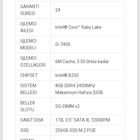
GARANTİ
24
SÜRESİ
İŞLEMCİ
Intel® Core™ Kaby Lake
AİLESİ
İŞLEMCİ
i5-7400
MODELİ
İŞLEMCİ
6M Cache, 3.50 GHze kadar
ÖZELLİKLERİ
CHIPSET
Intel® B250
SİSTEM
8GB DDR4 2400MHz
BELLEĞİ
Maksimum Hafıza 32GB
BELLEK
SO-DIMM x2
SLOTU
SABİT DİSK
1TB, 3.5″ SATA III, 7200RPM
SSD
256GB SSD M.2 PCIE