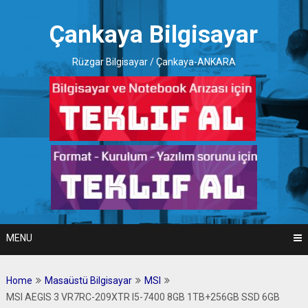
Skip
to
Çankaya Bilgisayar
content
Rüzgar Bilgisayar / Çankaya-ANKARA
MENU
Home
Masaüstü Bilgisayar
MSI
MSI AEGIS 3 VR7RC-209XTR I5-7400 8GB 1TB+256GB SSD 6GB