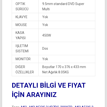
OPTİK
9.5mm standard DVD Super
SÜRÜCÜ
Multi
KLAVYE
Yok
MOUSE
Yok
KASA
450W
YAPISI
İŞLETİM
Dos
SİSTEMİ
MONİTÖR
Yok
DİĞER
Boyutlar 170 x 376 x 433 mm
ÖZELLİKLER
Net Ağırlık 8.05KG
DETAYLI BİLGİ VE FIYAT
İÇİN ARAYINIZ