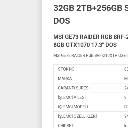
32GB 2TB+256GB S
DOS
MSI GE73 RAIDER RGB 8RF-
8GB GTX1070 17.3″ DOS
MSI GE73 RAIDER RGB 8RF-210XTR Özellik
STOK NO
6
MARKA
M
GARANTİ SÜRESİ
2
İŞLEMCİ AİLESİ
8.
İŞLEMCİ MODELİ
I
İŞLEMCİ ÖZELLİKLERİ
9
CHIPSET
I