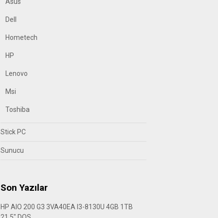
Asus
Dell
Hometech
HP
Lenovo
Msi
Toshiba
Stick PC
Sunucu
Son Yazılar
HP AIO 200 G3 3VA40EA I3-8130U 4GB 1TB
21.5″ DOS