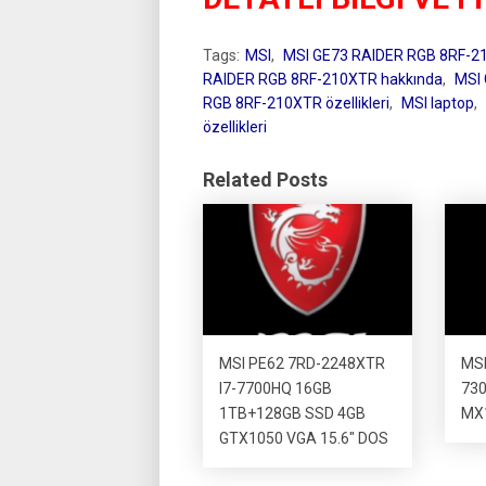
Tags:
MSI
,
MSI GE73 RAIDER RGB 8RF-2
RAIDER RGB 8RF-210XTR hakkında
,
MSI
RGB 8RF-210XTR özellikleri
,
MSI laptop
,
özellikleri
Related Posts
MSI PE62 7RD-2248XTR
MSI
I7-7700HQ 16GB
730
1TB+128GB SSD 4GB
MX1
GTX1050 VGA 15.6″ DOS