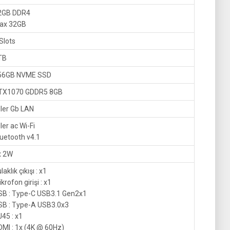
2GB DDR4
ax 32GB
Slots
TB
56GB NVME SSD
TX1070 GDDR5 8GB
ller Gb LAN
ller ac Wi-Fi
uetooth v4.1
x 2W
laklık çıkışı : x1
krofon girişi : x1
SB : Type-C USB3.1 Gen2x1
SB : Type-A USB3.0x3
45 : x1
DMI : 1x (4K @ 60Hz)