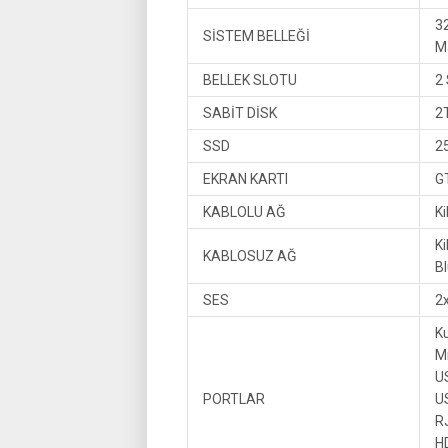
3
SİSTEM BELLEĞİ
M
BELLEK SLOTU
2 
SABİT DİSK
2
SSD
2
EKRAN KARTI
G
KABLOLU AĞ
Ki
Ki
KABLOSUZ AĞ
Bl
SES
2
Ku
Mi
U
PORTLAR
U
RJ
H