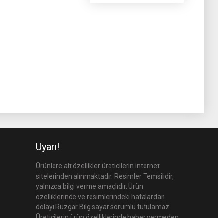
Uyarı!
Ürünlere ait özellikler üreticilerin internet
sitelerinden alınmaktadır. Resimler Temsilidir,
yalnızca bilgi verme amaçlıdır. Ürün
özelliklerinde ve resimlerindeki hatalardan
dolayı Rüzgar Bilgisayar sorumlu tutulamaz.
Üreticilerin ürün özelliklerinde haber vermeden