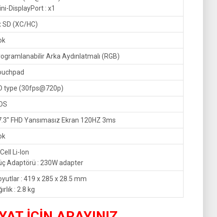
ni-DisplayPort : x1
x SD (XC/HC)
ok
ogramlanabilir Arka Aydınlatmalı (RGB)
ouchpad
D type (30fps@720p)
OS
7.3″ FHD Yansımasız Ekran 120HZ 3ms
ok
Cell Li-Ion
üç Adaptörü : 230W adapter
yutlar : 419 x 285 x 28.5 mm
ırlık : 2.8 kg
İYAT İÇİN ARAYINIZ