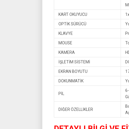
Mi
KART OKUYUCU
1
OPTİK SÜRÜCÜ
Y
KLAVYE
Pr
MOUSE
T
KAMERA
H
İŞLETİM SİSTEMİ
D
EKRAN BOYUTU
1
DOKUNMATİK
Y
6-
PİL
G
Bo
DİĞER ÖZELLİKLER
Ağ
DETAYLI BİLGİ VE F