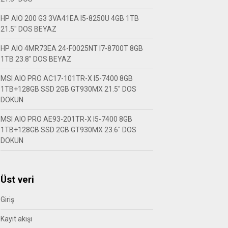
HP AIO 200 G3 3VA41EA I5-8250U 4GB 1TB
21.5″ DOS BEYAZ
HP AIO 4MR73EA 24-F0025NT I7-8700T 8GB
1TB 23.8″ DOS BEYAZ
MSI AIO PRO AC17-101TR-X I5-7400 8GB
1TB+128GB SSD 2GB GT930MX 21.5″ DOS
DOKUN
MSI AIO PRO AE93-201TR-X I5-7400 8GB
1TB+128GB SSD 2GB GT930MX 23.6″ DOS
DOKUN
Üst veri
Giriş
Kayıt akışı