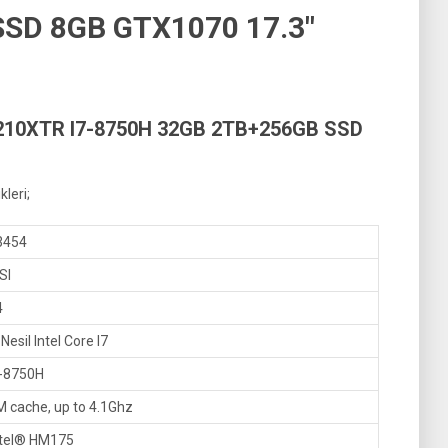
SD 8GB GTX1070 17.3″
210XTR I7-8750H 32GB 2TB+256GB SSD
leri;
3454
SI
4
 Nesil Intel Core I7
7-8750H
M cache, up to 4.1Ghz
ntel® HM175