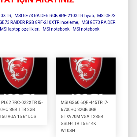
10XTR
,
MSI GE73 RAIDER RGB 8RF-210XTR fiyatı
,
MSI GE73
 GE73 RAIDER RGB 8RF-210XTR inceleme
,
MSI GE73 RAIDER
MSI laptop özellikleri
,
MSI notebook
,
MSI notebook
 PL62 7RC-022XTR I5-
MSI GS60 6QE-445TR I7-
0HQ 8GB 1TB 2GB
6700HQ 32GB 3GB
50 VGA 15.6″ DOS
GTX970M VGA 128GB
SSD+1TB 15.6″ 4K
W10SH