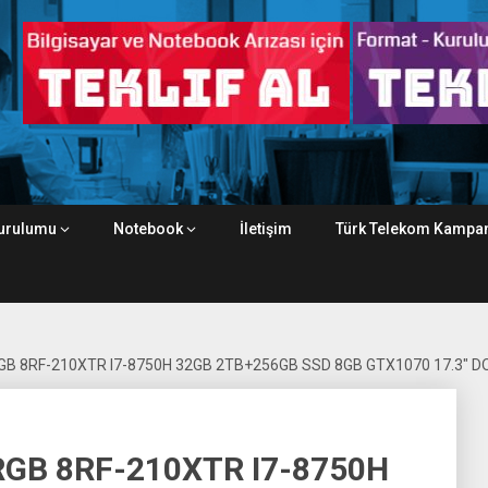
urulumu
Notebook
İletişim
Türk Telekom Kampan
GB 8RF-210XTR I7-8750H 32GB 2TB+256GB SSD 8GB GTX1070 17.3″ D
RGB 8RF-210XTR I7-8750H