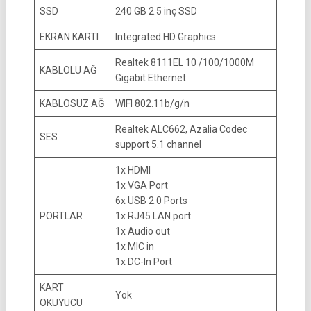
SSD
240 GB 2.5 inç SSD
EKRAN KARTI
Integrated HD Graphics
Realtek 8111EL 10 /100/1000M
KABLOLU AĞ
Gigabit Ethernet
KABLOSUZ AĞ
WIFI 802.11b/g/n
Realtek ALC662, Azalia Codec
SES
support 5.1 channel
1x HDMI
1x VGA Port
6x USB 2.0 Ports
PORTLAR
1x RJ45 LAN port
1x Audio out
1x MIC in
1x DC-In Port
KART
Yok
OKUYUCU