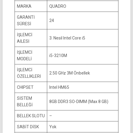
MARKA
QUADRO
GARANTİ
24
SÜRESİ
İŞLEMCİ
3. Nesil Intel Core i5
AİLESİ
İŞLEMCİ
i5-3210M
MODELİ
İŞLEMCİ
2.50 GHz 3M Önbellek
ÖZELLİKLERİ
CHIPSET
Intel HM65
SİSTEM
8GB DDR3 SO-DIMM (Max 8 GB)
BELLEĞİ
BELLEK SLOTU
–
SABİT DİSK
Yok