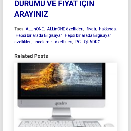
DURUMU VE FİYAT İÇİN
ARAYINIZ
Tags:
ALLinONE
,
ALLinONE özellikleri
,
fiyatı
,
hakkında
,
Hepsi bir arada Bilgisayar
,
Hepsi bir arada Bilgisayar
özellikleri
,
inceleme
,
özellikleri
,
PC
,
QUADRO
Related Posts