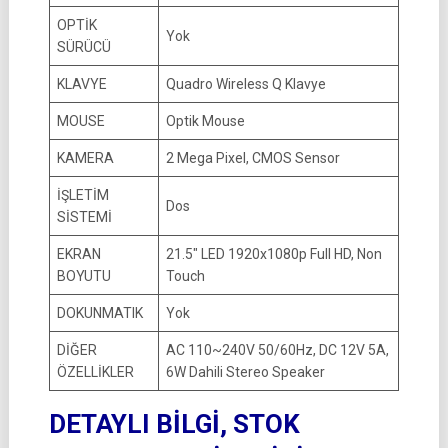
OPTİK
Yok
SÜRÜCÜ
KLAVYE
Quadro Wireless Q Klavye
MOUSE
Optik Mouse
KAMERA
2 Mega Pixel, CMOS Sensor
İŞLETİM
Dos
SİSTEMİ
EKRAN
21.5″ LED 1920x1080p Full HD, Non
BOYUTU
Touch
DOKUNMATIK
Yok
DİĞER
AC 110~240V 50/60Hz, DC 12V 5A,
ÖZELLİKLER
6W Dahili Stereo Speaker
DETAYLI BİLGİ, STOK