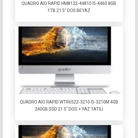
QUADRO AIO RAPID HM8122-44810 I5-4460 8GB
1TB 21.5″ DOS BEYAZ
QUADRO AIO RAPID WTR6522-3210 I5-3210M 4GB
240GB SSD 21.5″ DOS + YAZ TATILI