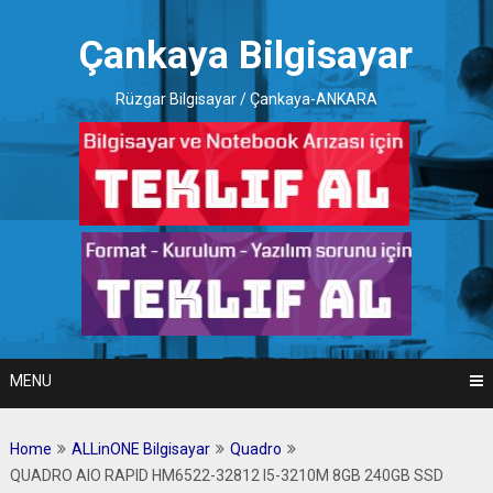
Skip
to
Çankaya Bilgisayar
content
Rüzgar Bilgisayar / Çankaya-ANKARA
MENU
Home
ALLinONE Bilgisayar
Quadro
QUADRO AIO RAPID HM6522-32812 I5-3210M 8GB 240GB SSD