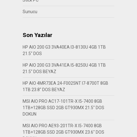
Stick PC
Sunucu
Son Yazılar
HP AIO 200 G3 3VA40EA I3-8130U 4GB 1TB
21.5″ DOS
HP AIO 200 G3 3VA41EA I5-8250U 4GB 1TB
21.5″ DOS BEYAZ
HP AIO 4MR73EA 24-F0025NT I7-8700T 8GB
1TB 23.8″ DOS BEYAZ
MSI AIO PRO AC17-101TR-X I5-7400 8GB
1TB+128GB SSD 2GB GT930MX 21.5″ DOS
DOKUN
MSI AIO PRO AE93-201TR-X I5-7400 8GB
1TB+128GB SSD 2GB GT930MX 23.6″ DOS