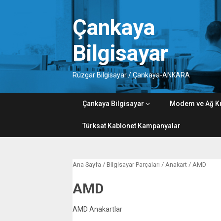
Skip
to
Çankaya
content
Bilgisayar
Rüzgar Bilgisayar / Çankaya-ANKARA
Çankaya Bilgisayar
Modem ve Ağ K
Türksat Kablonet Kampanyalar
Ana Sayfa
/
Bilgisayar Parçaları
/
Anakart
/ AMD
AMD
AMD Anakartlar