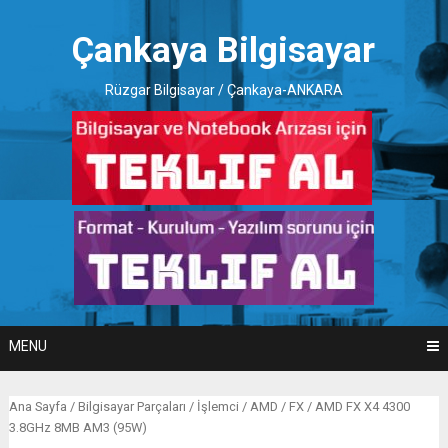
Skip
to
Çankaya Bilgisayar
content
Rüzgar Bilgisayar / Çankaya-ANKARA
MENU
Ana Sayfa
/
Bilgisayar Parçaları
/
İşlemci
/
AMD
/
FX
/ AMD FX X4 4300
3.8GHz 8MB AM3 (95W)