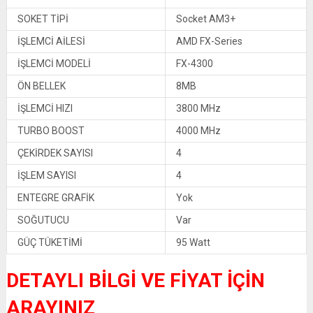
SOKET TİPİ
Socket AM3+
İŞLEMCİ AİLESİ
AMD FX-Series
İŞLEMCİ MODELİ
FX-4300
ÖN BELLEK
8MB
İŞLEMCİ HIZI
3800 MHz
TURBO BOOST
4000 MHz
ÇEKİRDEK SAYISI
4
İŞLEM SAYISI
4
ENTEGRE GRAFİK
Yok
SOĞUTUCU
Var
GÜÇ TÜKETİMİ
95 Watt
DETAYLI BİLGİ VE FİYAT İÇİN
ARAYINIZ