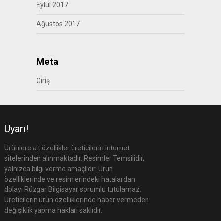
Eylül 2017
Ağustos 2017
Meta
Giriş
Uyarı!
Ürünlere ait özellikler üreticilerin internet
sitelerinden alınmaktadır. Resimler Temsilidir,
yalnızca bilgi verme amaçlıdır. Ürün
özelliklerinde ve resimlerindeki hatalardan
dolayı Rüzgar Bilgisayar sorumlu tutulamaz.
Üreticilerin ürün özelliklerinde haber vermeden
değişiklik yapma hakları saklıdır.