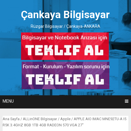
Skip
to
Çankaya Bilgisayar
content
Rüzgar Bilgisayar / Çankaya-ANKARA
MENU
Ana Sayfa
/
ALLinONE Bilgisayar
/
Apple
/ APPLE AIO IMAC MNE92TU-A I5
R5K 3.4GHZ 8GB 1TB 4GB RADEON 570 VGA 27″