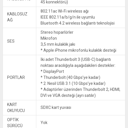
45 konnektörü)
802.11ac Wi-Fi wireless ağı
KABLOSUZ
IEEE 802.11a/b/g/n ile uyumlu
AĞ
Bluetooth 4.2 wireless bağlantı teknolojisi
Stereo hoparlörler
Mikrofon
SES
3,5 mm kulaklık jakı
* Apple iPhone mikrofonlu kulaklık desteği
İki adet Thunderbolt 3 (USB-C) bağlantı
noktası aracılığıyla aşağıdakileri destekler:
* DisplayPort
PORTLAR
* Thunderbolt (40 Gbps’ye kadar)
* 2. Nesil USB 3.1 (10 Gbps’ye kadar)
* Adaptörler üzerinden Thunderbolt 2, HDMI,
DVI ve VGA desteği (ayrı satılır)
KART
SDXC kart yuvası
OKUYUCU
OPTİK
Yok
SÜRÜCÜ