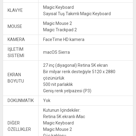
Magic Keyboard
KLAVYE
Sayısal Tuş Takımlı Magic Keyboard
Magic Mouse 2
MOUSE
Magic Trackpad 2
KAMERA
FaceTime HD kamera
İŞLETİM
macOS Sierra
SİSTEMİ
27 inç (diyagonal) Retina 5K ekran
Bir milyar renk desteğiyle 5120 x 2880
EKRAN
çözünürlük
BOYUTU
500 nit parlaklık
Geniş renk yelpazesi (P3)
DOKUNMATIK
Yok
Kutunun İçindekiler:
Retina 5K ekranlı iMac
DİĞER
Magic Keyboard
ÖZELLİKLER
Magic Mouse 2
Güç kablosu