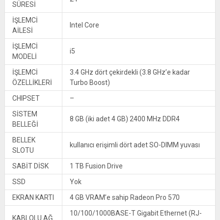
SÜRESİ
İŞLEMCİ
Intel Core
AİLESİ
İŞLEMCİ
i5
MODELİ
İŞLEMCİ
3.4 GHz dört çekirdekli (3.8 GHz’e kadar
ÖZELLİKLERİ
Turbo Boost)
CHIPSET
–
SİSTEM
8 GB (iki adet 4 GB) 2400 MHz DDR4
BELLEĞİ
BELLEK
kullanıcı erişimli dört adet SO-DIMM yuvası
SLOTU
SABİT DİSK
1 TB Fusion Drive
SSD
Yok
EKRAN KARTI
4 GB VRAM’e sahip Radeon Pro 570
10/100/1000BASE-T Gigabit Ethernet (RJ-
KABLOLU AĞ