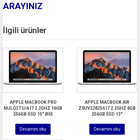
ARAYINIZ
İlgili ürünler
APPLE MACBOOK PRO
APPLE MACBOOK AIR
MJLQ2TU/A I7 2.2GHZ 16GB
Z0UV228256 I7 2.2GHZ 8GB
256GB SSD 15″ IRIS
256GB SSD 13″
Devamını oku
Devamını oku