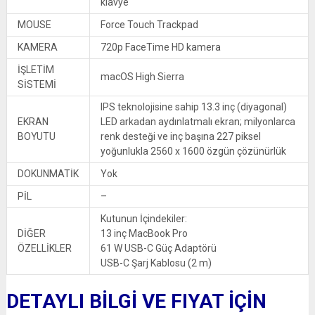
klavye
MOUSE
Force Touch Trackpad
KAMERA
720p FaceTime HD kamera
İŞLETİM
macOS High Sierra
SİSTEMİ
IPS teknolojisine sahip 13.3 inç (diyagonal)
EKRAN
LED arkadan aydınlatmalı ekran; milyonlarca
BOYUTU
renk desteği ve inç başına 227 piksel
yoğunlukla 2560 x 1600 özgün çözünürlük
DOKUNMATİK
Yok
PİL
–
Kutunun İçindekiler:
DİĞER
13 inç MacBook Pro
ÖZELLİKLER
61 W USB-C Güç Adaptörü
USB-C Şarj Kablosu (2 m)
DETAYLI BİLGİ VE FIYAT İÇİN