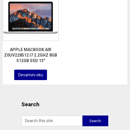
APPLE MACBOOK AIR
Z0UV228512 I7 2.2GHZ 8GB
512GB SSD 13″
Devamını oku
Search