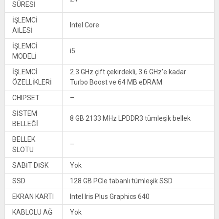
SÜRESİ
İŞLEMCİ
Intel Core
AİLESİ
İŞLEMCİ
i5
MODELİ
İŞLEMCİ
2.3 GHz çift çekirdekli, 3.6 GHz’e kadar
ÖZELLİKLERİ
Turbo Boost ve 64 MB eDRAM
CHIPSET
–
SİSTEM
8 GB 2133 MHz LPDDR3 tümleşik bellek
BELLEĞİ
BELLEK
–
SLOTU
SABİT DİSK
Yok
SSD
128 GB PCIe tabanlı tümleşik SSD
EKRAN KARTI
Intel Iris Plus Graphics 640
KABLOLU AĞ
Yok