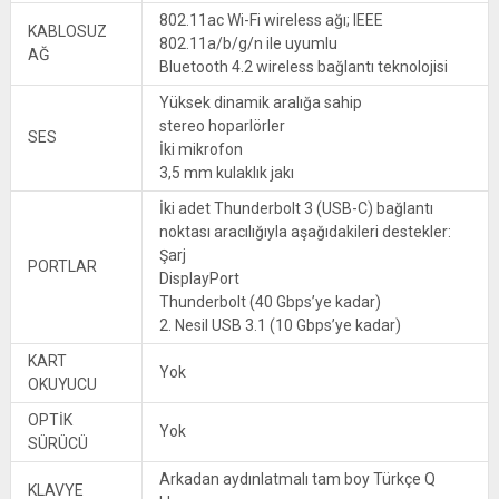
802.11ac Wi-Fi wireless ağı; IEEE
KABLOSUZ
802.11a/b/g/n ile uyumlu
AĞ
Bluetooth 4.2 wireless bağlantı teknolojisi
Yüksek dinamik aralığa sahip
stereo hoparlörler
SES
İki mikrofon
3,5 mm kulaklık jakı
İki adet Thunderbolt 3 (USB-C) bağlantı
noktası aracılığıyla aşağıdakileri destekler:
Şarj
PORTLAR
DisplayPort
Thunderbolt (40 Gbps’ye kadar)
2. Nesil USB 3.1 (10 Gbps’ye kadar)
KART
Yok
OKUYUCU
OPTİK
Yok
SÜRÜCÜ
Arkadan aydınlatmalı tam boy Türkçe Q
KLAVYE