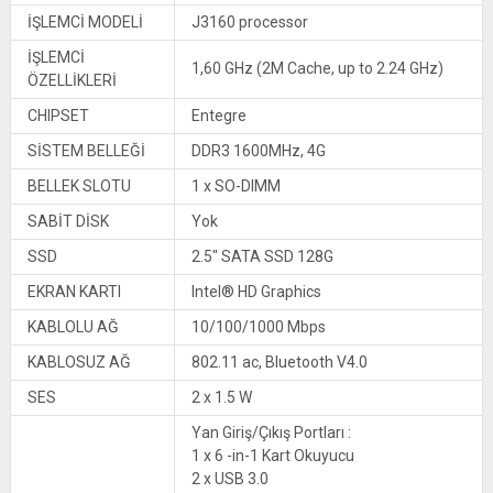
İŞLEMCİ MODELİ
J3160 processor
İŞLEMCİ
1,60 GHz (2M Cache, up to 2.24 GHz)
ÖZELLİKLERİ
CHIPSET
Entegre
SİSTEM BELLEĞİ
DDR3 1600MHz, 4G
BELLEK SLOTU
1 x SO-DIMM
SABİT DİSK
Yok
SSD
2.5″ SATA SSD 128G
EKRAN KARTI
Intel® HD Graphics
KABLOLU AĞ
10/100/1000 Mbps
KABLOSUZ AĞ
802.11 ac, Bluetooth V4.0
SES
2 x 1.5 W
Yan Giriş/Çıkış Portları :
1 x 6 -in-1 Kart Okuyucu
2 x USB 3.0