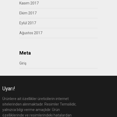
Kasım 2017
Ekim 2017
Eylül 2017
Ağustos 2017
Meta
Giriş
Uyarı!
Ürünlere ait özellikler üreticilerin internet
sitelerinden alınmaktadır. Resimler Temsilidir,
yalnızca bilgi verme amaçlıdır. Ürün
özelliklerinde ve resimlerindeki hatalardan