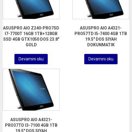
ASUSPRO AIO Z240-PRO7SD
ASUSPRO AIO A4321-
I7-7700T 16GB 1TB+128GB
PRO57TD I5-7400 4GB 1TB
SSD 4GB GTX1050 DOS 23.8″
19.5″ DOS SIYAH
GOLD
DOKUNMATIK
Devamını oku
Devamını oku
ASUSPRO AIO A4321-
PRO37TD I3-7100 4GB 1TB
19.5″ DOS SIYAH