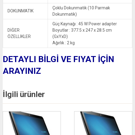
Çoklu Dokunmatik (10 Parmak
DOKUNMATIK
Dokunmatik)
Güç Kaynağı : 45 W Power adapter
DİĞER
Boyutlar : 377.5 x 247 x 28.5 cm
ÖZELLİKLER
(GxYxD)
Ağırlık : 2 kg
DETAYLI BİLGİ VE FIYAT İÇİN
ARAYINIZ
İlgili ürünler