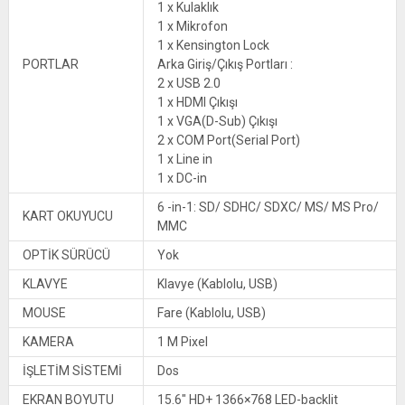
1 x Kulaklık
1 x Mikrofon
1 x Kensington Lock
PORTLAR
Arka Giriş/Çıkış Portları :
2 x USB 2.0
1 x HDMI Çıkışı
1 x VGA(D-Sub) Çıkışı
2 x COM Port(Serial Port)
1 x Line in
1 x DC-in
6 -in-1: SD/ SDHC/ SDXC/ MS/ MS Pro/
KART OKUYUCU
MMC
OPTİK SÜRÜCÜ
Yok
KLAVYE
Klavye (Kablolu, USB)
MOUSE
Fare (Kablolu, USB)
KAMERA
1 M Pixel
İŞLETİM SİSTEMİ
Dos
EKRAN BOYUTU
15.6″ HD+ 1366×768 LED-backlit