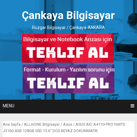
Skip
to
Çankaya Bilgisayar
content
Rüzgar Bilgisayar / Çankaya-ANKARA
MENU
Ana Sayfa
/
ALLinONE Bilgisayar
/
Asus
/ ASUS AIO A4110-PRO16WTD
J3160 4GB 128GB SSD 15.6″ DOS BEYAZ DOKUNMATIK