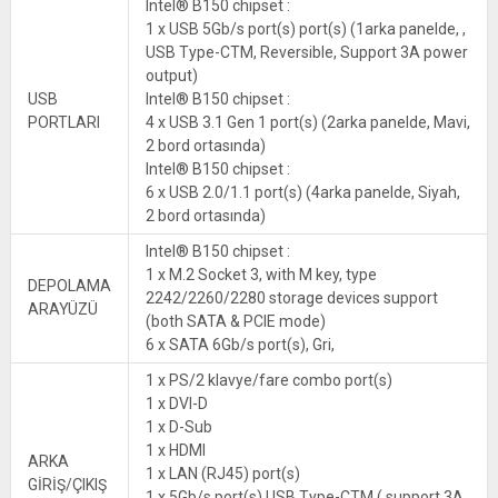
Intel® B150 chipset :
1 x USB 5Gb/s port(s) port(s) (1arka panelde, ,
USB Type-CTM, Reversible, Support 3A power
output)
USB
Intel® B150 chipset :
PORTLARI
4 x USB 3.1 Gen 1 port(s) (2arka panelde, Mavi,
2 bord ortasında)
Intel® B150 chipset :
6 x USB 2.0/1.1 port(s) (4arka panelde, Siyah,
2 bord ortasında)
Intel® B150 chipset :
1 x M.2 Socket 3, with M key, type
DEPOLAMA
2242/2260/2280 storage devices support
ARAYÜZÜ
(both SATA & PCIE mode)
6 x SATA 6Gb/s port(s), Gri,
1 x PS/2 klavye/fare combo port(s)
1 x DVI-D
1 x D-Sub
1 x HDMI
ARKA
1 x LAN (RJ45) port(s)
GİRİŞ/ÇIKIŞ
1 x 5Gb/s port(s) USB Type-CTM ( support 3A