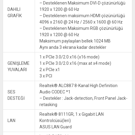
– Desteklenen Maksimum DVI-D çözünürlüğü
DAHİLİ
1920 x 1200 @ 60 Hz
GRAFİK
– Desteklenen maksimum HDMI çözünürlüğü
4096 x 2160 @ 24 Hz / 2560 x 1600 @ 60 Hz
– Desteklenen Maksimum RGB çözünürlüğü
1920 x 1200 @ 60 Hz
Maksimum paylaşılan bellek 1024 MB
Aynı anda 3 ekrana kadar destekler
1 x PCIe 3.0/2.0 x16 (x16 mode)
GENİŞLEME
1 x PCIe 3.0/2.0 x16 (max at x4 mode)
YUVALARI
2 x PCIe x1
3 x PCI
Realtek® ALC887 8-Kanal High Definition
SES
Audio CODEC *1
DESTEĞİ
– Destekler : Jack-detection, Front Panel Jack-
retasking
Realtek® 8111GR, 1 x Gigabit LAN
LAN
Kontrolcüsü(leri)
ASUS LAN Guard