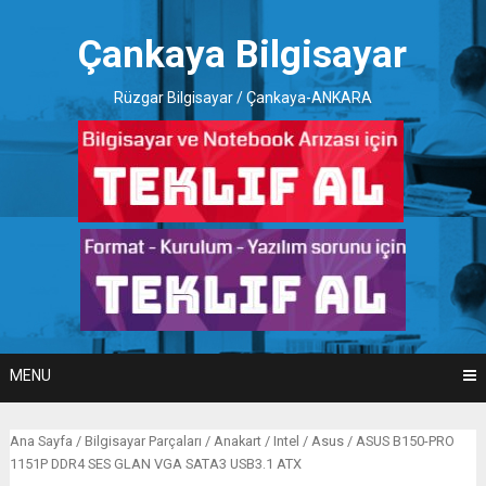
Skip
to
Çankaya Bilgisayar
content
Rüzgar Bilgisayar / Çankaya-ANKARA
MENU
Ana Sayfa
/
Bilgisayar Parçaları
/
Anakart
/
Intel
/
Asus
/ ASUS B150-PRO
1151P DDR4 SES GLAN VGA SATA3 USB3.1 ATX