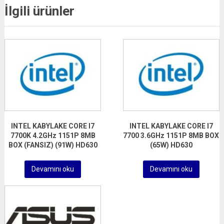
İlgili ürünler
INTEL KABYLAKE CORE I7
INTEL KABYLAKE CORE I7
7700K 4.2GHz 1151P 8MB
7700 3.6GHz 1151P 8MB BOX
BOX (FANSIZ) (91W) HD630
(65W) HD630
Devamını oku
Devamını oku