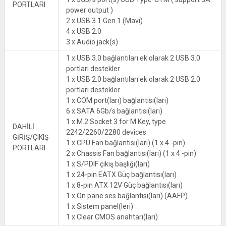
PORTLARI
power output )
2 x USB 3.1 Gen 1 (Mavi)
4 x USB 2.0
3 x Audio jack(s)
1 x USB 3.0 bağlantıları ek olarak 2 USB 3.0
portları destekler
1 x USB 2.0 bağlantıları ek olarak 2 USB 2.0
portları destekler
1 x COM port(ları) bağlantısı(ları)
6 x SATA 6Gb/s bağlantısı(ları)
1 x M.2 Socket 3 for M Key, type
DAHİLİ
2242/2260/2280 devices
GİRİŞ/ÇIKIŞ
1 x CPU Fan bağlantısı(ları) (1 x 4 -pin)
PORTLARI
2 x Chassis Fan bağlantısı(ları) (1 x 4 -pin)
1 x S/PDIF çıkış başlığı(ları)
1 x 24-pin EATX Güç bağlantısı(ları)
1 x 8-pin ATX 12V Güç bağlantısı(ları)
1 x Ön pane ses bağlantısı(ları) (AAFP)
1 x Sistem panel(leri)
1 x Clear CMOS anahtarı(ları)