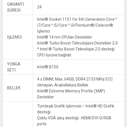
GARANTİ
24
SÜRESİ
Intel® Socket 1151 for 6th Generation Core™
i7/Core™ i5/Core™ i3/Pentium®/Celeron®
İşlemci
İŞLEMCİ
Intel® 14 nm CPUları Destekler
Intel® Turbo Boost Teknolojisini Destekler 2.0
* Intel ® Turbo Boost Teknolojisi 2.0 desteği
CPU türüne bağlıdır.
YONGA
Intel® B150
SETİ
4 x DIMM, Max. 64GB, DDR4 2133 MHz ECC
olmayan, Arabelleksiz Bellek
BELLEK
Intel® Extreme Memory Profile (XMP)
Destekler
Tümleşik Grafik İşlemcisi – Intel® HD Grafik
desteği
Çoklu VGA çıkış desteği : HDMI/DVI-D/RGB
ports