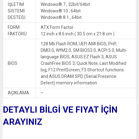
İŞLETİM
Windows® 7 , 32bit/64bit
SİSTEMİ
Windows® 10 , 64bit
DESTEĞİ
Windows® 8.1 , 64bit
FORM
ATX Form Factor
FAKTÖRÜ
12 inch x 8.6 inch ( 30.5 cm x 21.8 cm )
128 Mb Flash ROM, UEFI AMI BIOS, PnP,
DMI3.0, WfM2.0, SM BIOS3.0, ACPI 5.0, Multi-
language BIOS, ASUS EZ Flash 3, ASUS
BIOS
CrashFree BIOS 3, Quick Note, Last Modified
log, F12 PrintScreen, F3 Shortcut functions
and ASUS DRAM SPD (Serial Presence
Detect) memory information
AÇIKLAMA
–
DETAYLI BİLGİ VE FIYAT İÇİN
ARAYINIZ