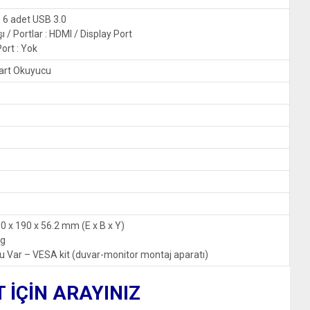
: 6 adet USB 3.0
ı / Portlar : HDMI / Display Port
ort : Yok
Kart Okuyucu
90 x 190 x 56.2 mm (E x B x Y)
kg
Var – VESA kit (duvar-monitor montaj aparatı)
T İÇİN ARAYINIZ