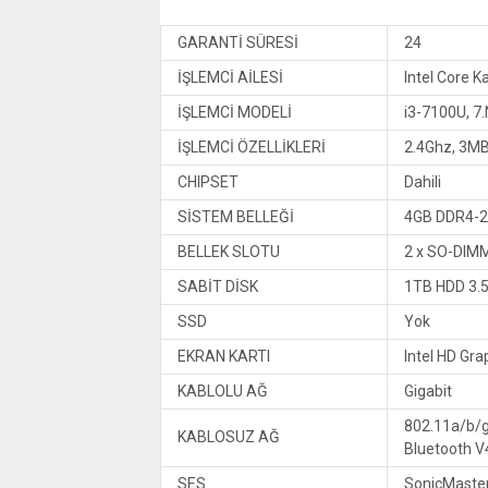
GARANTİ SÜRESİ
24
İŞLEMCİ AİLESİ
Intel Core K
İŞLEMCİ MODELİ
i3-7100U, 7.
İŞLEMCİ ÖZELLİKLERİ
2.4Ghz, 3M
CHIPSET
Dahili
SİSTEM BELLEĞİ
4GB DDR4-2
BELLEK SLOTU
2 x SO-DIM
SABİT DİSK
1TB HDD 3.5
SSD
Yok
EKRAN KARTI
Intel HD Gra
KABLOLU AĞ
Gigabit
802.11a/b/
KABLOSUZ AĞ
Bluetooth V
SES
SonicMaste