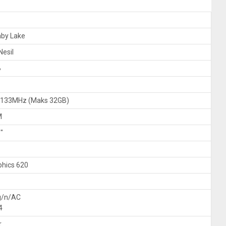
aby Lake
Nesil
B
133MHz (Maks 32GB)
M
″
phics 620
g/n/AC
4
r