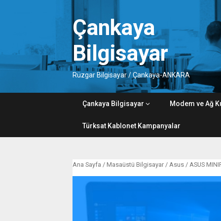
Skip
to
Çankaya
content
Bilgisayar
Rüzgar Bilgisayar / Çankaya-ANKARA
Çankaya Bilgisayar
Modem ve Ağ K
Türksat Kablonet Kampanyalar
Ana Sayfa
/
Masaüstü Bilgisayar
/
Asus
/ ASUS MINI