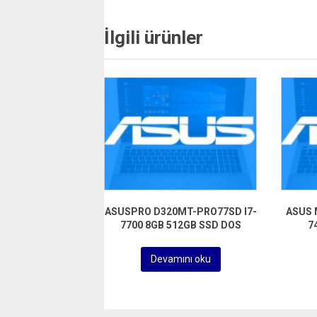
İlgili ürünler
ASUSPRO D320MT-PRO77SD I7-
ASUS 
7700 8GB 512GB SSD DOS
7
Devamını oku