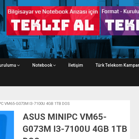
urulumu
Notebook
İletişim
Türk Telekom Kampan
PC VM65-G073M I3-7100U 4GB 1TB DOS
ASUS MINIPC VM65-
G073M I3-7100U 4GB 1TB