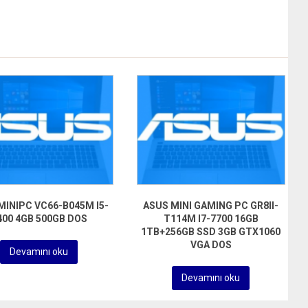
MINIPC VC66-B045M I5-
ASUS MINI GAMING PC GR8II-
400 4GB 500GB DOS
T114M I7-7700 16GB
1TB+256GB SSD 3GB GTX1060
VGA DOS
Devamını oku
Devamını oku