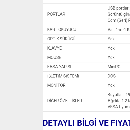
USB portlar 
PORTLAR
Görüntü çıkış
Com (Seri) P
KART OKUYUCU
Var, 4-in-1 
OPTİK SÜRÜCÜ
Yok
KLAVYE
Yok
MOUSE
Yok
KASA YAPISI
MiniPC
İŞLETİM SİSTEMİ
DOS
MONİTÖR
Yok
Boyutlar : 1
DİĞER ÖZELLİKLER
Ağırlık : 1.2 
VESA Uyumu 
DETAYLI BİLGİ VE FIYA