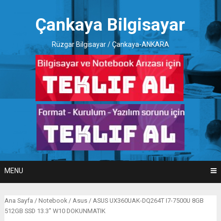
Skip
to
Çankaya Bilgisayar
content
Rüzgar Bilgisayar / Çankaya-ANKARA
MENU
Ana Sayfa
/
Notebook
/
Asus
/ ASUS UX360UAK-DQ264T I7-7500U 8GB
512GB SSD 13.3″ W10 DOKUNMATIK