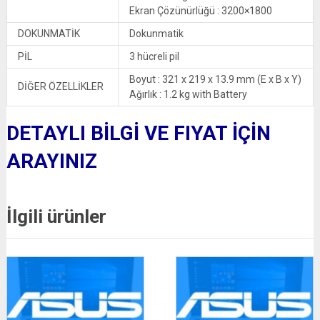
Ekran Çözünürlüğü : 3200×1800
DOKUNMATİK
Dokunmatik
PİL
3 hücreli pil
Boyut : 321 x 219 x 13.9 mm (E x B x Y)
DİĞER ÖZELLİKLER
Ağırlık : 1.2 kg with Battery
DETAYLI BİLGİ VE FIYAT İÇİN
ARAYINIZ
İlgili ürünler