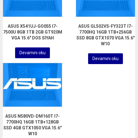
ASUS X541UJ-GO055 I7-
ASUS GL502VS-FY323T I7-
7500U 8GB 1TB 2GB GT920M
7700HQ 16GB 1TB+256GB
VGA 15.6″ DOS SIYAH
SSD 8GB GTX1070 VGA 15.6″
W10
Devamını oku
Devamını oku
ASUS N580VD-DM160T I7-
7700HQ 16GB 1TB+128GB
SSD 4GB GTX1050 VGA 15.6″
W10