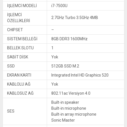
İŞLEMCİ MODELİ
i7-7500U
İŞLEMCİ
2.7GHz Turbo 3.5GHz 4MB
ÖZELLİKLERİ
CHIPSET
–
SİSTEM BELLEĞİ
8GB DDR3 1600MHz
BELLEK SLOTU
1
SABİT DİSK
Yok
SSD
512GB SSD M.2
EKRAN KARTI
Integrated Intel HD Graphics 520
KABLOLU AĞ
Yok
KABLOSUZ AĞ
802.11ac Versiyon 4.0
Built-in speaker
Built-in microphone
SES
Built-in array microphone
Sonic Master