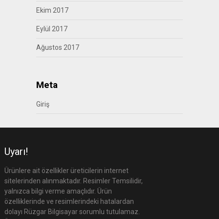
Ekim 2017
Eylül 2017
Ağustos 2017
Meta
Giriş
Uyarı!
Ürünlere ait özellikler üreticilerin internet
sitelerinden alınmaktadır. Resimler Temsilidir,
yalnızca bilgi verme amaçlıdır. Ürün
özelliklerinde ve resimlerindeki hatalardan
dolayı Rüzgar Bilgisayar sorumlu tutulamaz.