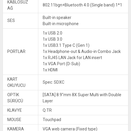
KABLOSUZ
802.11bgn+Bluetooth 4.0 (Single band) 1*1
AĞ
Built-in speaker
SES
Built-in microphone
1x USB 2.0
1x USB 3.0
1x USB3.1 Type C (Gen 1)
PORTLAR
1x Headphone-out & Audio-in Combo Jack
1x RJ45 LAN Jack for LAN insert
1x VGA Port (D-Sub)
1x HDMI
KART
Spec: SDXC
OKUYUCU
OPTİK
[SATA] 8.9″mm 8X Super Multi with Double
SÜRÜCÜ
Layer
KLAVYE
Q TR
MOUSE
Touchpad
KAMERA
VGA web camera (Fixed type)