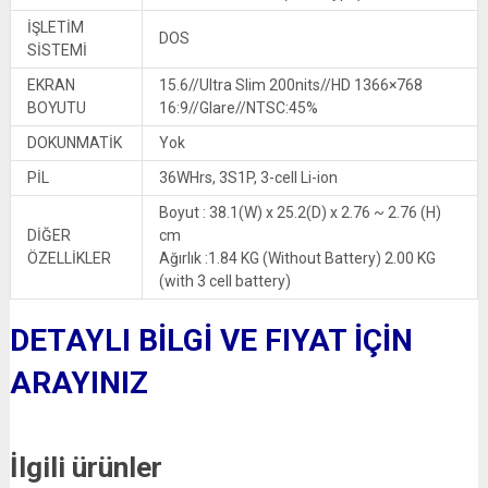
İŞLETİM
DOS
SİSTEMİ
EKRAN
15.6//Ultra Slim 200nits//HD 1366×768
BOYUTU
16:9//Glare//NTSC:45%
DOKUNMATİK
Yok
PİL
36WHrs, 3S1P, 3-cell Li-ion
Boyut : 38.1(W) x 25.2(D) x 2.76 ~ 2.76 (H)
DİĞER
cm
ÖZELLİKLER
Ağırlık :1.84 KG (Without Battery) 2.00 KG
(with 3 cell battery)
DETAYLI BİLGİ VE FIYAT İÇİN
ARAYINIZ
İlgili ürünler