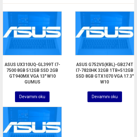
ASUS UX310UQ-GL399T I7-
ASUS G752VS(KBL)-GB274T
7500 8GB 512GB SSD 2GB
I7-7820HK 32GB 1TB+512GB
GT940MX VGA 13″ W10
SSD 8GB GTX1070 VGA 17.3″
GUMUS
W10
Devamını oku
Devamını oku