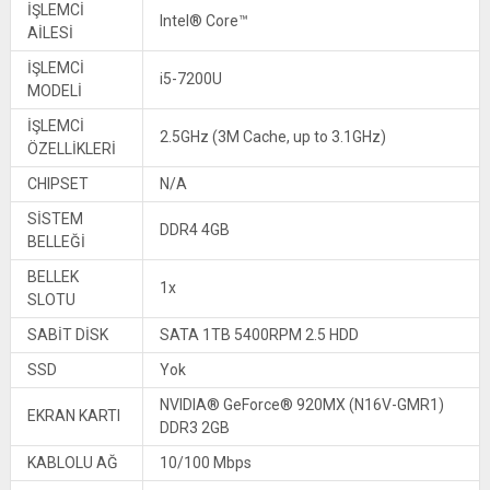
İŞLEMCİ
Intel® Core™
AİLESİ
İŞLEMCİ
i5-7200U
MODELİ
İŞLEMCİ
2.5GHz (3M Cache, up to 3.1GHz)
ÖZELLİKLERİ
CHIPSET
N/A
SİSTEM
DDR4 4GB
BELLEĞİ
BELLEK
1x
SLOTU
SABİT DİSK
SATA 1TB 5400RPM 2.5 HDD
SSD
Yok
NVIDIA® GeForce® 920MX (N16V-GMR1)
EKRAN KARTI
DDR3 2GB
KABLOLU AĞ
10/100 Mbps