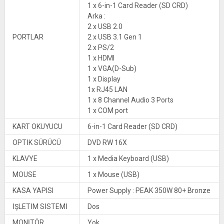
1 x 6-in-1 Card Reader (SD CRD)
Arka :
2 x USB 2.0
PORTLAR
2 x USB 3.1 Gen 1
2 x PS/2
1 x HDMI
1 x VGA(D-Sub)
1 x Display
1x RJ45 LAN
1 x 8 Channel Audio 3 Ports
1 x COM port
KART OKUYUCU
6-in-1 Card Reader (SD CRD)
OPTİK SÜRÜCÜ
DVD RW 16X
KLAVYE
1 x Media Keyboard (USB)
MOUSE
1 x Mouse (USB)
KASA YAPISI
Power Supply : PEAK 350W 80+ Bronze
İŞLETİM SİSTEMİ
Dos
MONİTÖR
Yok