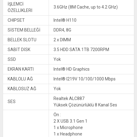
İŞLEMCİ
3.6GHz (8M Cache, up to 4.2 GHz)
ÖZELLİKLERİ
CHIPSET
Intel® H110
SİSTEM BELLEĞİ
DDR4, 8G
BELLEK SLOTU
2 x DIMM
SABİT DİSK
3.5 HDD SATA 1TB 7200RPM
SSD
Yok
EKRAN KARTI
Intel® HD Graphics
KABLOLU AĞ
Intel® I219V 10/100/1000 Mbps
KABLOSUZ AĞ
Yok
Realtek ALC887
SES
Yüksek Çözünürlüklü 8 Kanal Ses
Ön :
2 X USB 3.1 Gen 1
1 x Microphone
1 x Headphone