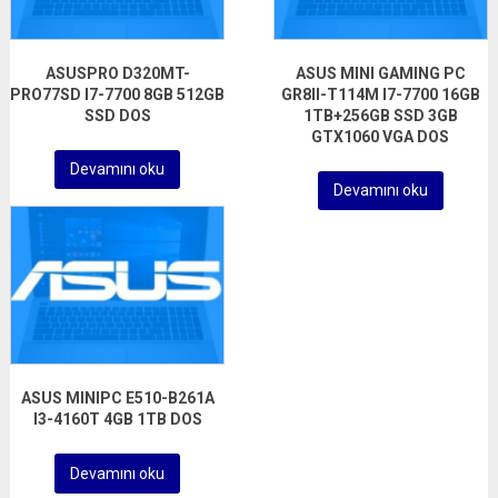
ASUSPRO D320MT-
ASUS MINI GAMING PC
PRO77SD I7-7700 8GB 512GB
GR8II-T114M I7-7700 16GB
SSD DOS
1TB+256GB SSD 3GB
GTX1060 VGA DOS
Devamını oku
Devamını oku
ASUS MINIPC E510-B261A
I3-4160T 4GB 1TB DOS
Devamını oku