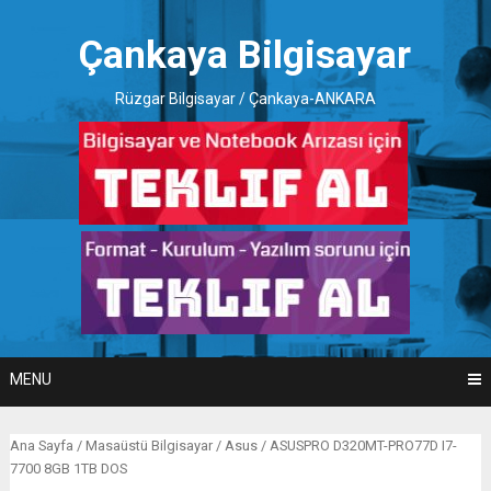
Skip
to
Çankaya Bilgisayar
content
Rüzgar Bilgisayar / Çankaya-ANKARA
MENU
Ana Sayfa
/
Masaüstü Bilgisayar
/
Asus
/ ASUSPRO D320MT-PRO77D I7-
7700 8GB 1TB DOS