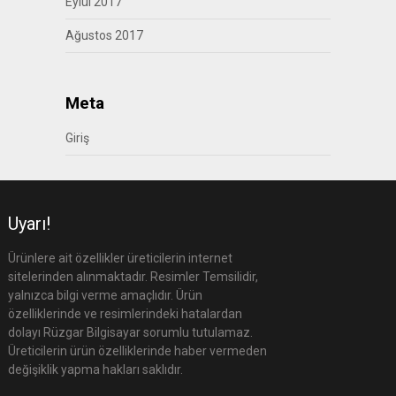
Eylül 2017
Ağustos 2017
Meta
Giriş
Uyarı!
Ürünlere ait özellikler üreticilerin internet
sitelerinden alınmaktadır. Resimler Temsilidir,
yalnızca bilgi verme amaçlıdır. Ürün
özelliklerinde ve resimlerindeki hatalardan
dolayı Rüzgar Bilgisayar sorumlu tutulamaz.
Üreticilerin ürün özelliklerinde haber vermeden
değişiklik yapma hakları saklıdır.