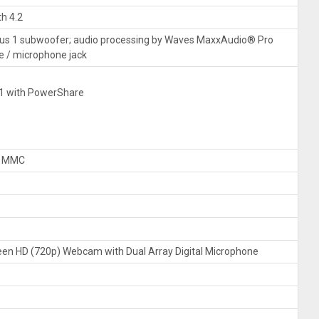
h 4.2
lus 1 subwoofer; audio processing by Waves MaxxAudio® Pro
 / microphone jack
g 1 with PowerShare
 / MMC
een HD (720p) Webcam with Dual Array Digital Microphone