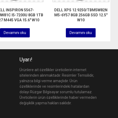
LL INSPIRON 5567-
DELL XPS 12 9250/TBM5W82N
W81C I5-7200U 8GB 1TB
M5-6Y57 8GB 256GB SSD 12.5″
R7 M445 VGA 15.6″ W10
W10
Devamını oku
Devamını oku
Uyarı!
Ürünlere ait özellikler üreticilerin internet
sitelerinden alınmaktadır. Resimler Temsilidir,
yalnızca bilgi verme amaçlıdır. Ürün
özelliklerinde ve resimlerindeki hatalardan
dolayı Rüzgar Bilgisayar sorumlu tutulamaz.
Üreticilerin ürün özelliklerinde haber vermeden
değişiklik yapma hakları saklıdır.