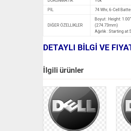
DOKUNMATİK
Yok
PİL
74 Whr, 6-Cell Batte
Boyut : Height: 1.0
DİĞER ÖZELLİKLER
(274.73mm)
Ağırlık : Starting at
DETAYLI BİLGİ VE FIYA
İlgili ürünler