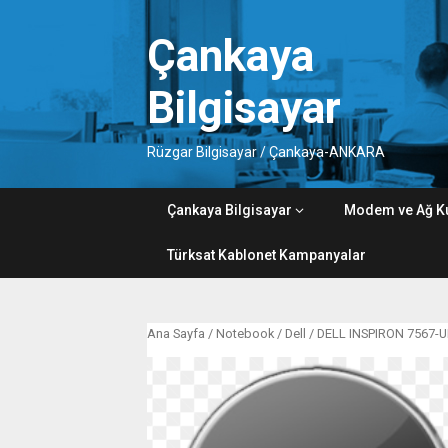
Skip
to
Çankaya
content
Bilgisayar
Rüzgar Bilgisayar / Çankaya-ANKARA
Çankaya Bilgisayar
Modem ve Ağ K
Türksat Kablonet Kampanyalar
Ana Sayfa
/
Notebook
/
Dell
/ DELL INSPIRON 7567