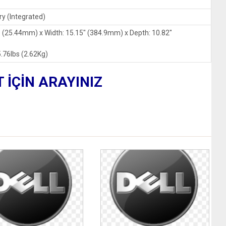
ry (Integrated)
0″ (25.44mm) x Width: 15.15″ (384.9mm) x Depth: 10.82″
 5.76lbs (2.62Kg)
T İÇİN ARAYINIZ