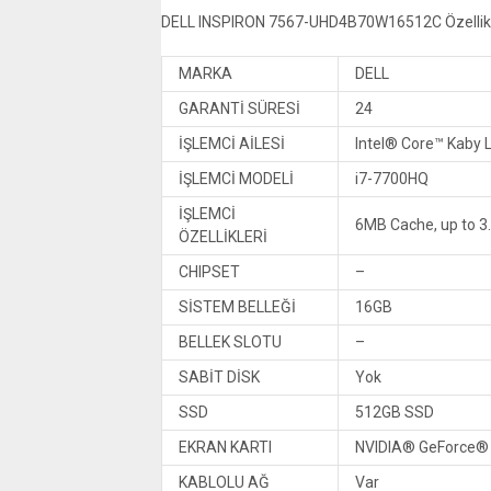
DELL INSPIRON 7567-UHD4B70W16512C Özellikl
MARKA
DELL
GARANTİ SÜRESİ
24
İŞLEMCİ AİLESİ
Intel® Core™ Kaby 
İŞLEMCİ MODELİ
i7-7700HQ
İŞLEMCİ
6MB Cache, up to 3
ÖZELLİKLERİ
CHIPSET
–
SİSTEM BELLEĞİ
16GB
BELLEK SLOTU
–
SABİT DİSK
Yok
SSD
512GB SSD
EKRAN KARTI
NVIDIA® GeForce® 
KABLOLU AĞ
Var