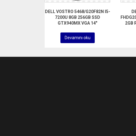
DELL VOSTRO 5468/G20F82N I5-
DE
7200U 8GB 256GB SSD
FHDG20
GTX940MX VGA 14″
2GB 
Devamını oku