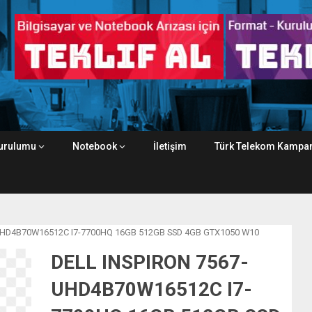
urulumu
Notebook
İletişim
Türk Telekom Kampan
-UHD4B70W16512C I7-7700HQ 16GB 512GB SSD 4GB GTX1050 W10
DELL INSPIRON 7567-
UHD4B70W16512C I7-