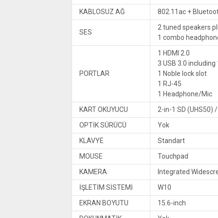
KABLOSUZ AĞ
802.11ac + Bluetoot
2 tuned speakers p
SES
1 combo headphone
1 HDMI 2.0
3 USB 3.0 includin
PORTLAR
1 Noble lock slot
1 RJ-45
1 Headphone/Mic
KART OKUYUCU
2-in-1 SD (UHS50)
OPTİK SÜRÜCÜ
Yok
KLAVYE
Standart
MOUSE
Touchpad
KAMERA
Integrated Widescr
İŞLETİM SİSTEMİ
W10
EKRAN BOYUTU
15.6-inch