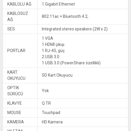
KABLOLU AĞ
1 Gigabit Ethernet
KABLOSUZ
802.11ac + Bluetooth 4.2,
AĞ
SES
Integrated stereo speakers (2W x 2)
1 VGA
1 HDMI çıkışı
PORTLAR
1 RJ-45, güç
2 USB 3.0
1 USB 3.0 (PowerShare özellikli)
KART
SD Kart Okuyucu
OKUYUCU
OPTİK
Yok
SÜRÜCÜ
KLAVYE
Q TR
MOUSE
Touchpad
KAMERA
HD Kamera