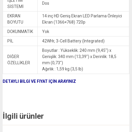
İŞLETİM
Dos
SİSTEMİ
EKRAN
14 inç HD Geniş Ekran LED Parlama Önleyici
BOYUTU
Ekran (1366×768) 720p
DOKUNMATİK
Yok
PİL
42WHr, 3-Cell Battery (Integrated)
Boyutlar : Yükseklik: 240 mm (9,45″) x
DİĞER
Genişlik: 340 mm (13,39″) x Derinlik: 18,5
ÖZELLİKLER
mm (0,73″)
Ağırlık : 1,59 kg (3,5 lb)
DETAYLI BİLGİ VE FIYAT İÇİN ARAYINIZ
İlgili ürünler