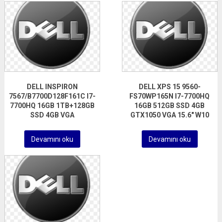
DELL INSPIRON
DELL XPS 15 9560-
7567/B7700D128F161C I7-
FS70WP165N I7-7700HQ
7700HQ 16GB 1TB+128GB
16GB 512GB SSD 4GB
SSD 4GB VGA
GTX1050 VGA 15.6″ W10
Devamını oku
Devamını oku