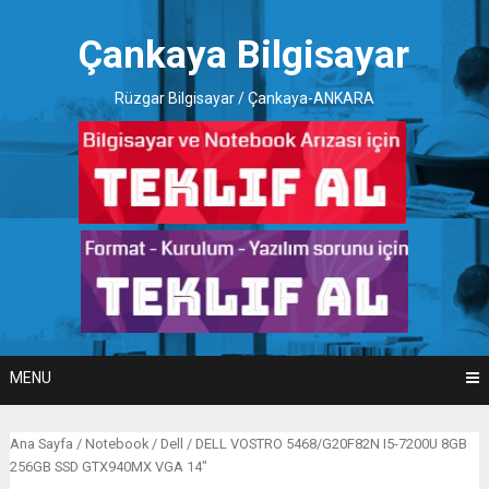
Skip
to
Çankaya Bilgisayar
content
Rüzgar Bilgisayar / Çankaya-ANKARA
MENU
Ana Sayfa
/
Notebook
/
Dell
/ DELL VOSTRO 5468/G20F82N I5-7200U 8GB
256GB SSD GTX940MX VGA 14″