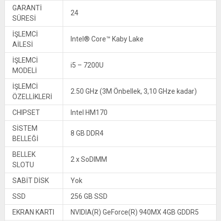
GARANTİ
24
SÜRESİ
İŞLEMCİ
Intel® Core™ Kaby Lake
AİLESİ
İŞLEMCİ
i5 – 7200U
MODELİ
İŞLEMCİ
2.50 GHz (3M Önbellek, 3,10 GHze kadar)
ÖZELLİKLERİ
CHIPSET
Intel HM170
SİSTEM
8 GB DDR4
BELLEĞİ
BELLEK
2 x SoDIMM
SLOTU
SABİT DİSK
Yok
SSD
256 GB SSD
EKRAN KARTI
NVIDIA(R) GeForce(R) 940MX 4GB GDDR5