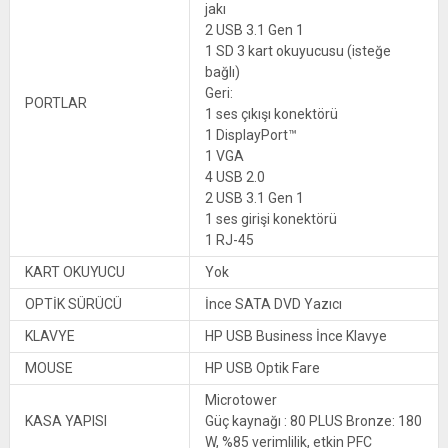
jakı
2 USB 3.1 Gen 1
1 SD 3 kart okuyucusu (isteğe
bağlı)
Geri:
PORTLAR
1 ses çıkışı konektörü
1 DisplayPort™
1 VGA
4 USB 2.0
2 USB 3.1 Gen 1
1 ses girişi konektörü
1 RJ-45
KART OKUYUCU
Yok
OPTİK SÜRÜCÜ
İnce SATA DVD Yazıcı
KLAVYE
HP USB Business İnce Klavye
MOUSE
HP USB Optik Fare
Microtower
KASA YAPISI
Güç kaynağı : 80 PLUS Bronze: 180
W, %85 verimlilik, etkin PFC