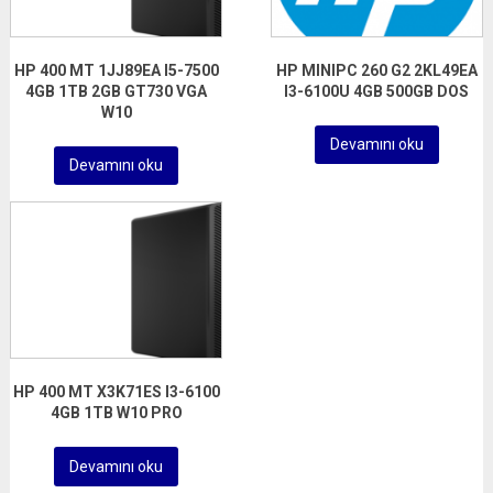
HP 400 MT 1JJ89EA I5-7500
HP MINIPC 260 G2 2KL49EA
4GB 1TB 2GB GT730 VGA
I3-6100U 4GB 500GB DOS
W10
Devamını oku
Devamını oku
HP 400 MT X3K71ES I3-6100
4GB 1TB W10 PRO
Devamını oku