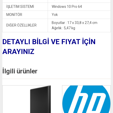
İŞLETİM SİSTEMİ
Windows 10 Pro 64
MONİTÖR
Yok
Boyutlar : 17 x 33,8 x 27,4 cm
DİĞER ÖZELLİKLER
Ağırlık : 5,47 kg
DETAYLI BİLGİ VE FIYAT İÇİN
ARAYINIZ
İlgili ürünler