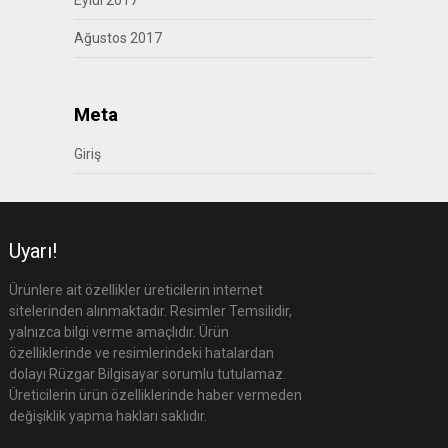
Ağustos 2017
Meta
Giriş
Uyarı!
Ürünlere ait özellikler üreticilerin internet
sitelerinden alınmaktadır. Resimler Temsilidir,
yalnızca bilgi verme amaçlıdır. Ürün
özelliklerinde ve resimlerindeki hatalardan
dolayı Rüzgar Bilgisayar sorumlu tutulamaz.
Üreticilerin ürün özelliklerinde haber vermeden
değişiklik yapma hakları saklıdır.