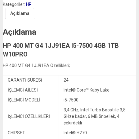
Kategoriler:
HP
Açıklama
Açıklama
HP 400 MT G4 1JJ91EA I5-7500 4GB 1TB
W10PRO
HP 400 MT G4 1JJ91EA Özellikleri;
GARANTİ SÜRESİ
24
İŞLEMCİ AİLESİ
Intel® Core™ Kaby Lake
İŞLEMCİ MODELİ
i5-7500
3,4 GHz, Intel Turbo Boost ile 3,8
İŞLEMCİ ÖZELLİKLERİ
GHze kadar, 6 MB önbellek, 4
çekirdekli
CHIPSET
Intel® H270