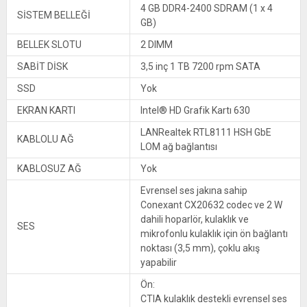
4 GB DDR4-2400 SDRAM (1 x 4
SİSTEM BELLEĞİ
GB)
BELLEK SLOTU
2 DIMM
SABİT DİSK
3,5 inç 1 TB 7200 rpm SATA
SSD
Yok
EKRAN KARTI
Intel® HD Grafik Kartı 630
LANRealtek RTL8111 HSH GbE
KABLOLU AĞ
LOM ağ bağlantısı
KABLOSUZ AĞ
Yok
Evrensel ses jakına sahip
Conexant CX20632 codec ve 2 W
dahili hoparlör, kulaklık ve
SES
mikrofonlu kulaklık için ön bağlantı
noktası (3,5 mm), çoklu akış
yapabilir
Ön:
CTIA kulaklık destekli evrensel ses