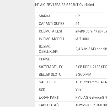
HP AIO 2BV18EA 22-B303NT Özellikleri;
MARKA
HP
GARANTİ SÜRESİ
24
İŞLEMCİ AİLESİ
Intel® Core™ Kaby L
İŞLEMCİ MODELİ
i3-7100U
İŞLEMCİ
2,4 GHz, 3 MB önbelle
ÖZELLİKLERİ
CHIPSET
–
SİSTEM BELLEĞİ
8 GB DDR4-2133 SDR
BELLEK SLOTU
2 SODIMM
SABİT DİSK
1 TB 7200 rpm SATA
SSD
Yok
EKRAN KARTI
NVIDIA® GeForce® 9
KABLOLU AĞ
Tümleşik 10/100/100