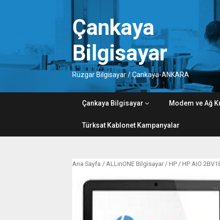
Skip
to
Çankaya
content
Bilgisayar
Rüzgar Bilgisayar / Çankaya-ANKARA
Çankaya Bilgisayar
Modem ve Ağ K
Türksat Kablonet Kampanyalar
Ana Sayfa
/
ALLinONE Bilgisayar
/
HP
/ HP AIO 2BV1