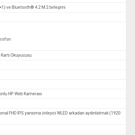
1) ve Bluetooth® 4.2 M.2 birleşimi
krofon
 Kartı Okuyucusu
rofonlu HP Web Kamerası
gonal FHD IPS yansıma önleyici WLED arkadan aydınlatmalı (1920