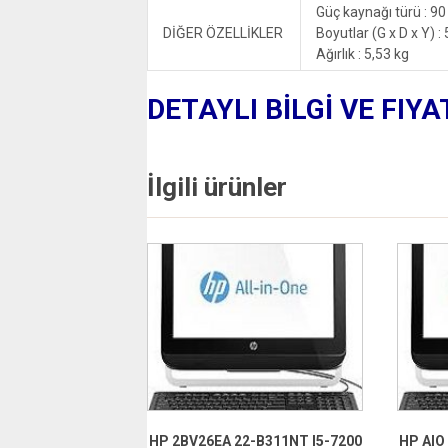
Güç kaynağı türü : 9
DİĞER ÖZELLİKLER
Boyutlar (G x D x Y) :
Ağırlık : 5,53 kg
DETAYLI BİLGİ VE FIYA
İlgili ürünler
HP 2BV26EA 22-B311NT I5-7200
HP AIO