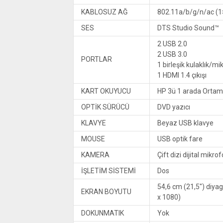
KABLOSUZ AĞ
802.11a/b/g/n/ac (1×
SES
DTS Studio Sound™
2 USB 2.0
2 USB 3.0
PORTLAR
1 birleşik kulaklık/mi
1 HDMI 1.4 çıkışı
KART OKUYUCU
HP 3ü 1 arada Ortam
OPTİK SÜRÜCÜ
DVD yazıcı
KLAVYE
Beyaz USB klavye
MOUSE
USB optik fare
KAMERA
Çift dizi dijital mik
İŞLETİM SİSTEMİ
Dos
54,6 cm (21,5″) diya
EKRAN BOYUTU
x 1080)
DOKUNMATIK
Yok