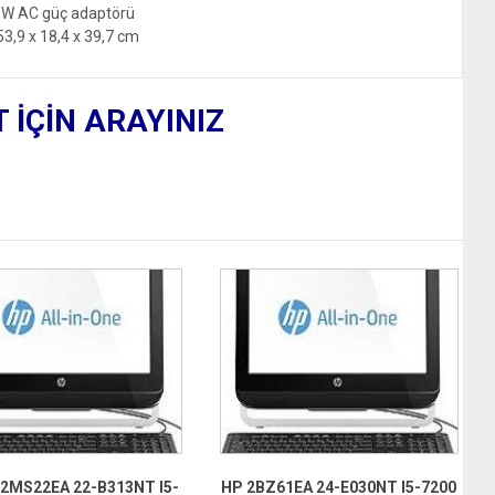
0 W AC güç adaptörü
 53,9 x 18,4 x 39,7 cm
T İÇİN ARAYINIZ
 2MS22EA 22-B313NT I5-
HP 2BZ61EA 24-E030NT I5-7200