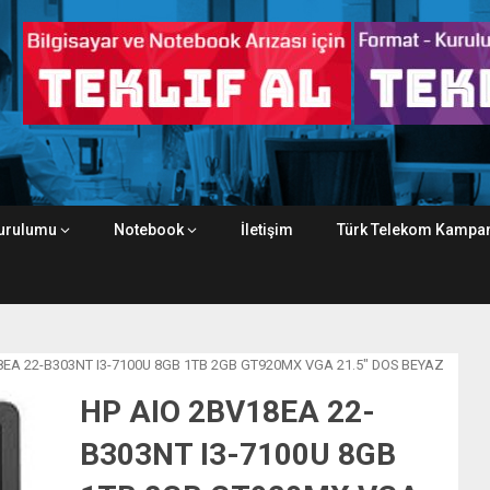
urulumu
Notebook
İletişim
Türk Telekom Kampan
8EA 22-B303NT I3-7100U 8GB 1TB 2GB GT920MX VGA 21.5″ DOS BEYAZ
HP AIO 2BV18EA 22-
B303NT I3-7100U 8GB