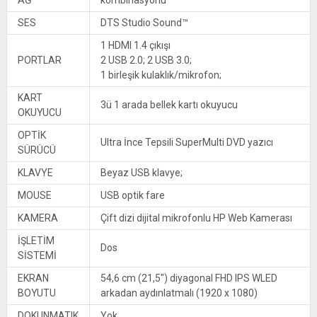
SES
DTS Studio Sound™
1 HDMI 1.4 çıkışı
PORTLAR
2 USB 2.0; 2 USB 3.0;
1 birleşik kulaklık/mikrofon;
KART
3ü 1 arada bellek kartı okuyucu
OKUYUCU
OPTİK
Ultra İnce Tepsili SuperMulti DVD yazıcı
SÜRÜCÜ
KLAVYE
Beyaz USB klavye;
MOUSE
USB optik fare
KAMERA
Çift dizi dijital mikrofonlu HP Web Kamerası
İŞLETİM
Dos
SİSTEMİ
EKRAN
54,6 cm (21,5″) diyagonal FHD IPS WLED
BOYUTU
arkadan aydınlatmalı (1920 x 1080)
DOKUNMATIK
Yok