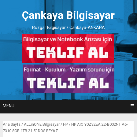
Skip
to
Çankaya Bilgisayar
content
Rüzgar Bilgisayar / Çankaya-ANKARA
MENU
Ana Sayfa
/
ALLinONE Bilgisayar
/
HP
/ HP AIO Y0Z32EA 22-B002NT A6-
7310 8GB 1TB 21.5″ DOS BEYAZ