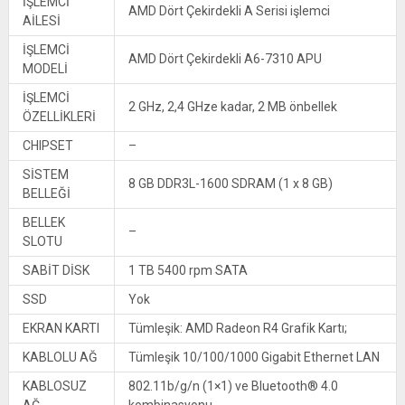
İŞLEMCİ
AMD Dört Çekirdekli A Serisi işlemci
AİLESİ
İŞLEMCİ
AMD Dört Çekirdekli A6-7310 APU
MODELİ
İŞLEMCİ
2 GHz, 2,4 GHze kadar, 2 MB önbellek
ÖZELLİKLERİ
CHIPSET
–
SİSTEM
8 GB DDR3L-1600 SDRAM (1 x 8 GB)
BELLEĞİ
BELLEK
–
SLOTU
SABİT DİSK
1 TB 5400 rpm SATA
SSD
Yok
EKRAN KARTI
Tümleşik: AMD Radeon R4 Grafik Kartı;
KABLOLU AĞ
Tümleşik 10/100/1000 Gigabit Ethernet LAN
KABLOSUZ
802.11b/g/n (1×1) ve Bluetooth® 4.0
AĞ
kombinasyonu