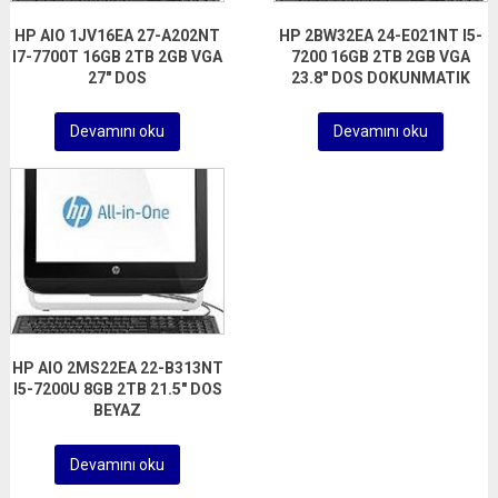
HP AIO 1JV16EA 27-A202NT
HP 2BW32EA 24-E021NT I5-
I7-7700T 16GB 2TB 2GB VGA
7200 16GB 2TB 2GB VGA
27″ DOS
23.8″ DOS DOKUNMATIK
Devamını oku
Devamını oku
HP AIO 2MS22EA 22-B313NT
I5-7200U 8GB 2TB 21.5″ DOS
BEYAZ
Devamını oku