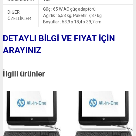
Güç : 65 W AC güç adaptörü
DİĞER
Ağırlık : 5,53 kg; Paketli: 7,37 kg
ÖZELLİKLER
Boyutlar : 53,9 x 18,4 x 39,7 cm
DETAYLI BİLGİ VE FIYAT İÇİN
ARAYINIZ
İlgili ürünler