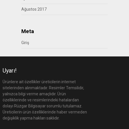
Ağustos 2017
Meta
Giriş
Uyarı!
Ürünlere ait özellikler üreticilerin internet
sitelerinden alınmaktadır. Resimler Temsilidir,
yalnızca bilgi verme amaçlıdır. Ürün
özelliklerinde ve resimlerindeki hatalardan
dolayı Rüzgar Bilgisayar sorumlu tutulamaz.
Üreticilerin ürün özelliklerinde haber vermeden
değişiklik yapma hakları saklıdır.