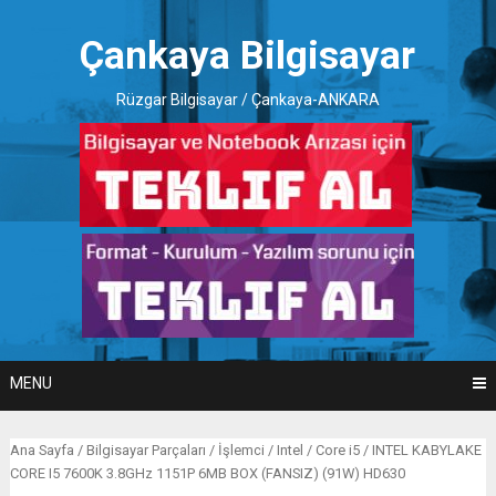
Skip
to
Çankaya Bilgisayar
content
Rüzgar Bilgisayar / Çankaya-ANKARA
MENU
Ana Sayfa
/
Bilgisayar Parçaları
/
İşlemci
/
Intel
/
Core i5
/ INTEL KABYLAKE
CORE I5 7600K 3.8GHz 1151P 6MB BOX (FANSIZ) (91W) HD630