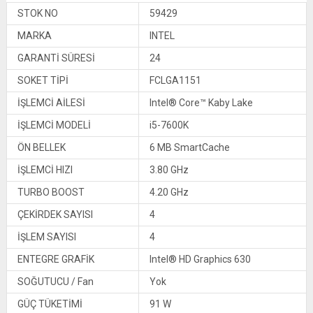
STOK NO
59429
MARKA
INTEL
GARANTİ SÜRESİ
24
SOKET TİPİ
FCLGA1151
İŞLEMCİ AİLESİ
Intel® Core™ Kaby Lake
İŞLEMCİ MODELİ
i5-7600K
ÖN BELLEK
6 MB SmartCache
İŞLEMCİ HIZI
3.80 GHz
TURBO BOOST
4.20 GHz
ÇEKİRDEK SAYISI
4
İŞLEM SAYISI
4
ENTEGRE GRAFİK
Intel® HD Graphics 630
SOĞUTUCU / Fan
Yok
GÜÇ TÜKETİMİ
91 W