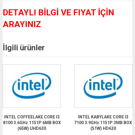
DETAYLI BİLGİ VE FIYAT İÇİN
ARAYINIZ
İlgili ürünler
INTEL COFFEELAKE CORE I3
INTEL KABYLAKE CORE I3
8100 3.6GHz 1151P 6MB BOX
7100 3.9GHz 1151P 3MB BOX
(65W) UHD630
(51W) HD630