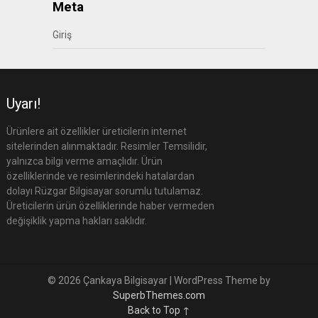
Meta
Giriş
Uyarı!
Ürünlere ait özellikler üreticilerin internet
sitelerinden alınmaktadır. Resimler Temsilidir,
yalnızca bilgi verme amaçlıdır. Ürün
özelliklerinde ve resimlerindeki hatalardan
dolayı Rüzgar Bilgisayar sorumlu tutulamaz.
Üreticilerin ürün özelliklerinde haber vermeden
değişiklik yapma hakları saklıdır.
© 2026 Çankaya Bilgisayar
| WordPress Theme by
SuperbThemes.com
Back to Top ↑