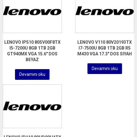
LENOVO IP510 80SV00F8TX
LENOVO V110 80V20193TX
I5-7200U 8GB 1TB 2GB
I7-7500U 8GB 1TB 2GB R5
GT940MX VGA 15.6″ DOS
M430 VGA 17.3″ DOS SIYAH
BEYAZ
Devamını oku
Devamını oku