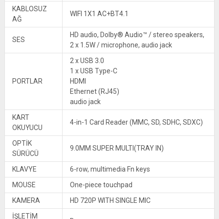
KABLOSUZ
WIFI 1X1 AC+BT4.1
AĞ
HD audio, Dolby® Audio™ / stereo speakers,
SES
2 x 1.5W / microphone, audio jack
2 x USB 3.0
1 x USB Type-C
PORTLAR
HDMI
Ethernet (RJ45)
audio jack
KART
4-in-1 Card Reader (MMC, SD, SDHC, SDXC)
OKUYUCU
OPTİK
9.0MM SUPER MULTI(TRAY IN)
SÜRÜCÜ
KLAVYE
6-row, multimedia Fn keys
MOUSE
One-piece touchpad
KAMERA
HD 720P WITH SINGLE MIC
İŞLETİM