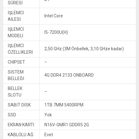
SÜRESİ
İŞLEMCİ
Intel Core
AİLESİ
İŞLEMCİ
I5-7200U(H)
MODELİ
İŞLEMCİ
2,50 GHz (3M Önbellek, 3,10 GHze kadar)
ÖZELLİKLERİ
CHIPSET
–
SİSTEM
4G DDR4 2133 ONBOARD
BELLEĞİ
BELLEK
–
SLOTU
SABİT DİSK
1TB 7MM 5400RPM
SSD
Yok
EKRAN KARTI
N16V-GMR1 GDDR5 2G
KABLOLU AĞ
Evet