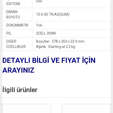
Dos
SİSTEMİ
EKRAN
15.6 HD TN AG(SLIM)
BOYUTU
DOKUNMATİK
Yok
PİL
2CELL 30WH
DİĞER
Boyutlar : 378 x 260 x 22.9 mm
ÖZELLİKLER
Ağırlık : Starting at 2.2 kg
DETAYLI BİLGİ VE FIYAT İÇİN
ARAYINIZ
İlgili ürünler