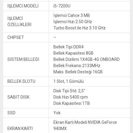
İŞLEMCİ MODELİ
i5-7200U
İşlemci Cahce 3 MB
İŞLEMCİ
İşlemci Hızı 2.50 GHz
ÖZELLİKLERİ
Turbo Boost ile Hız 3.10 GHz
CHIPSET
–
Bellek Tipi DDR4
Bellek Kapasitesi 8GB
SİSTEM BELLEĞİ
Bellek Dizilimi 1X4GB-4G ONBOARD
Bellek Frekansı 2133MHz
Maks. Bellek Desteği 16GB
BELLEK SLOTU
1 Slot, 1 Gömülü
Disk Tipi Std. 2,5″
SABİT DİSK
Disk Hızı 5400 rpm
Disk Kapasitesi 1TB
SSD
Yok
Ekran Kartı Modeli NVIDIA GeForce
EKRAN KARTI
940MX