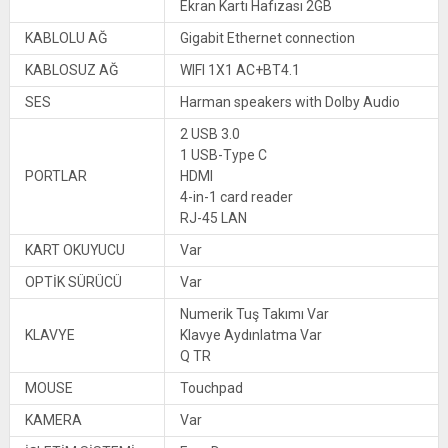
Ekran Kartı Hafızası 2GB
KABLOLU AĞ
Gigabit Ethernet connection
KABLOSUZ AĞ
WIFI 1X1 AC+BT4.1
SES
Harman speakers with Dolby Audio
2 USB 3.0
1 USB-Type C
PORTLAR
HDMI
4-in-1 card reader
RJ-45 LAN
KART OKUYUCU
Var
OPTİK SÜRÜCÜ
Var
Numerik Tuş Takımı Var
KLAVYE
Klavye Aydınlatma Var
Q TR
MOUSE
Touchpad
KAMERA
Var