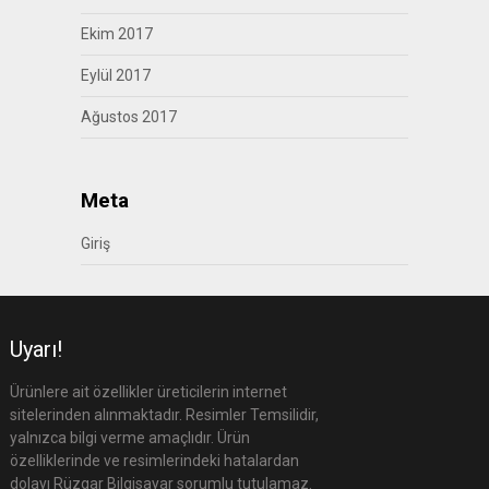
Ekim 2017
Eylül 2017
Ağustos 2017
Meta
Giriş
Uyarı!
Ürünlere ait özellikler üreticilerin internet
sitelerinden alınmaktadır. Resimler Temsilidir,
yalnızca bilgi verme amaçlıdır. Ürün
özelliklerinde ve resimlerindeki hatalardan
dolayı Rüzgar Bilgisayar sorumlu tutulamaz.