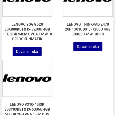
LENOVO YOGA 520
LENOVO THINKPAD E470
80X800K0TX I5-7200U 4GB
20H1S01C00 I5-7200U 4GB
1TB 2GB 940MX VGA 14″ W10
500GB 14″ W10PRO
GRI DOKUNMATIK
Devamını oku
Devamını oku
LENOVO V310-15ISK
80SY03R8TX I3-6006U 4GB
500GB 2GB VGA 15.6″ DOS