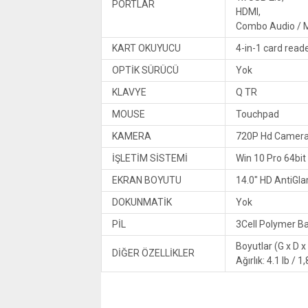
PORTLAR
HDMI,
Combo Audio / 
KART OKUYUCU
4-in-1 card read
OPTİK SÜRÜCÜ
Yok
KLAVYE
Q TR
MOUSE
Touchpad
KAMERA
720P Hd Camera
İŞLETİM SİSTEMİ
Win 10 Pro 64bit
EKRAN BOYUTU
14.0″ HD AntiGla
DOKUNMATİK
Yok
PİL
3Cell Polymer Ba
Boyutlar (G x D 
DİĞER ÖZELLİKLER
Ağırlık: 4.1 lb / 1