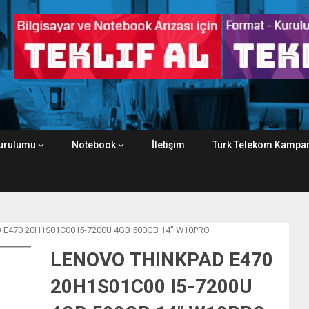
urulumu
Notebook
İletişim
Türk Telekom Kampan
 E470 20H1S01C00 I5-7200U 4GB 500GB 14″ W10PRO
LENOVO THINKPAD E470
20H1S01C00 I5-7200U