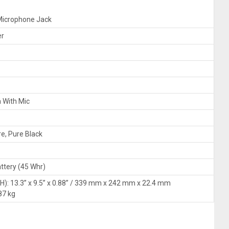
Microphone Jack
er
 With Mic
re, Pure Black
ttery (45 Whr)
x H): 13.3” x 9.5” x 0.88” / 339 mm x 242 mm x 22.4 mm
,87 kg