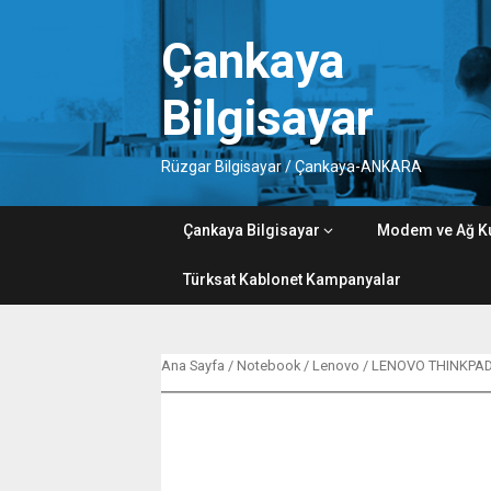
Skip
to
Çankaya
content
Bilgisayar
Rüzgar Bilgisayar / Çankaya-ANKARA
Çankaya Bilgisayar
Modem ve Ağ K
Türksat Kablonet Kampanyalar
Ana Sayfa
/
Notebook
/
Lenovo
/ LENOVO THINKPAD