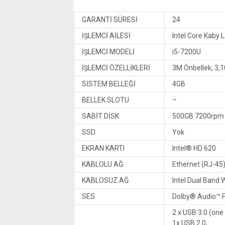
GARANTİ SÜRESİ
24
İŞLEMCİ AİLESİ
Intel Core Kaby 
İŞLEMCİ MODELİ
i5-7200U
İŞLEMCİ ÖZELLİKLERİ
3M Önbellek, 3,
SİSTEM BELLEĞİ
4GB
BELLEK SLOTU
–
SABİT DİSK
500GB 7200rpm
SSD
Yok
EKRAN KARTI
Intel® HD 620
KABLOLU AĞ
Ethernet (RJ-45
KABLOSUZ AĞ
Intel Dual Band 
SES
Dolby® Audio™ P
2 x USB 3.0 (one
1x USB 2.0,