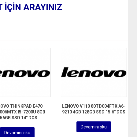
T İÇİN ARAYINIZ
OVO THINKPAD E470
LENOVO V110 80TD004FTX A6-
006MTX I5-7200U 8GB
9210 4GB 128GB SSD 15.6″ DOS
56GB SSD 14″ DOS
Devamını oku
Devamını oku