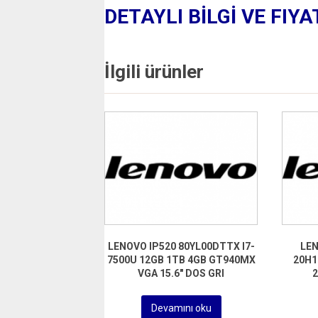
DETAYLI BİLGİ VE FIYA
İlgili ürünler
LENOVO IP520 80YL00DTTX I7-
LEN
7500U 12GB 1TB 4GB GT940MX
20H1
VGA 15.6″ DOS GRI
2
Devamını oku