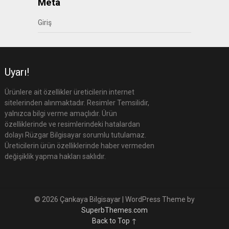
Meta
Giriş
Uyarı!
Ürünlere ait özellikler üreticilerin internet
sitelerinden alınmaktadır. Resimler Temsilidir,
yalnızca bilgi verme amaçlıdır. Ürün
özelliklerinde ve resimlerindeki hatalardan
dolayı Rüzgar Bilgisayar sorumlu tutulamaz.
Üreticilerin ürün özelliklerinde haber vermeden
değişiklik yapma hakları saklıdır.
© 2026 Çankaya Bilgisayar
| WordPress Theme by
SuperbThemes.com
Back to Top ↑