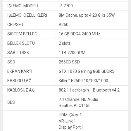
İŞLEMCİ MODELİ
i7-7700
İŞLEMCİ ÖZELLİKLERİ
8M Cache, up to 4.20 GHz 65W
CHIPSET
B250
SİSTEM BELLEĞİ
16 GB DDR4 2400 MHz
BELLEK SLOTU
2 slots
SABİT DİSK
1TB 7200RPM
SSD
256GB SSD
EKRAN KARTI
GTX 1070 Gaming 8GB GDDR5
KABLOLU AĞ
Killer™ E2500 10/100/1000
KABLOSUZ AĞ
802.11 ac/b/g/n + Bluetooth v4.2
7.1 Channel HD Audio
SES
Realtek ALC1150
HDMI Çıkışı 1
VR-Link 1
Display Port 1