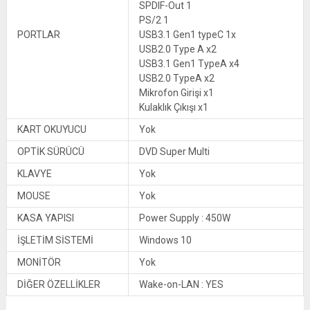
SPDIF-Out 1
PS/2 1
PORTLAR
USB3.1 Gen1 typeC 1x
USB2.0 Type A x2
USB3.1 Gen1 TypeA x4
USB2.0 TypeA x2
Mikrofon Girişi x1
Kulaklık Çıkışı x1
KART OKUYUCU
Yok
OPTİK SÜRÜCÜ
DVD Super Multi
KLAVYE
Yok
MOUSE
Yok
KASA YAPISI
Power Supply : 450W
İŞLETİM SİSTEMİ
Windows 10
MONİTÖR
Yok
DİĞER ÖZELLİKLER
Wake-on-LAN : YES