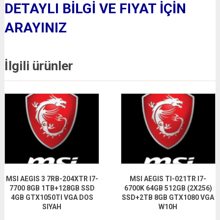
DETAYLI BİLGİ VE FIYAT İÇİN
ARAYINIZ
İlgili ürünler
MSI AEGIS 3 7RB-204XTR I7-
MSI AEGIS TI-021TR I7-
7700 8GB 1TB+128GB SSD
6700K 64GB 512GB (2X256)
4GB GTX1050TI VGA DOS
SSD+2TB 8GB GTX1080 VGA
SIYAH
W10H