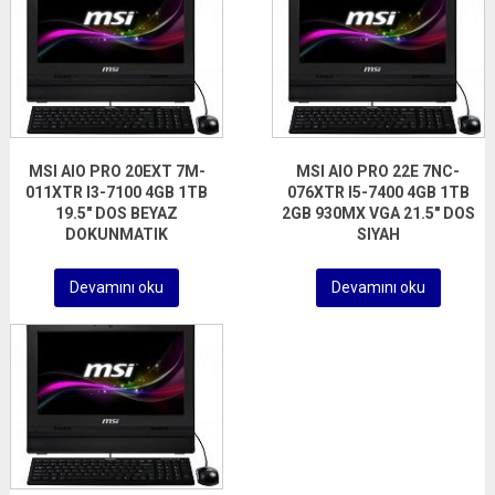
MSI AIO PRO 20EXT 7M-
MSI AIO PRO 22E 7NC-
011XTR I3-7100 4GB 1TB
076XTR I5-7400 4GB 1TB
19.5″ DOS BEYAZ
2GB 930MX VGA 21.5″ DOS
DOKUNMATIK
SIYAH
Devamını oku
Devamını oku