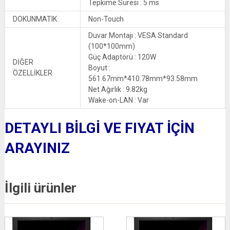
Tepkime Süresi : 5 ms
DOKUNMATIK
Non-Touch
Duvar Montajı : VESA Standard
(100*100mm)
Güç Adaptörü : 120W
DİĞER
Boyut :
ÖZELLİKLER
561.67mm*410.78mm*93.58mm
Net Ağırlık : 9.82kg
Wake-on-LAN : Var
DETAYLI BİLGİ VE FIYAT İÇİN
ARAYINIZ
İlgili ürünler