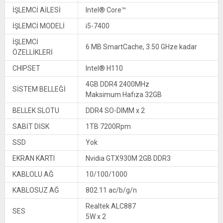
İŞLEMCİ AİLESİ
Intel® Core™
İŞLEMCİ MODELİ
i5-7400
İŞLEMCİ
6 MB SmartCache, 3.50 GHze kadar
ÖZELLİKLERİ
CHIPSET
Intel® H110
4GB DDR4 2400MHz
SİSTEM BELLEĞİ
Maksimum Hafıza 32GB
BELLEK SLOTU
DDR4 SO-DIMM x 2
SABİT DİSK
1TB 7200Rpm
SSD
Yok
EKRAN KARTI
Nvidia GTX930M 2GB DDR3
KABLOLU AĞ
10/100/1000
KABLOSUZ AĞ
802.11 ac/b/g/n
Realtek ALC887
SES
5W x 2