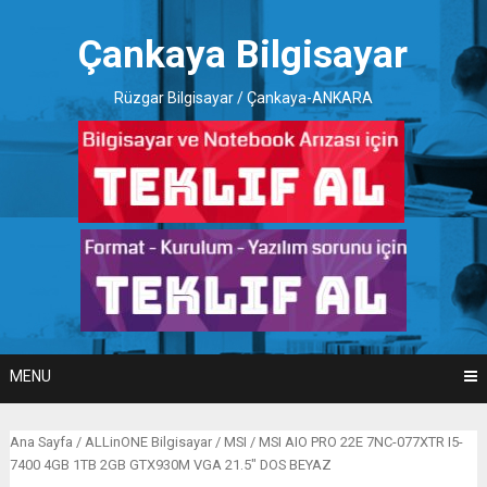
Skip
to
Çankaya Bilgisayar
content
Rüzgar Bilgisayar / Çankaya-ANKARA
MENU
Ana Sayfa
/
ALLinONE Bilgisayar
/
MSI
/ MSI AIO PRO 22E 7NC-077XTR I5-
7400 4GB 1TB 2GB GTX930M VGA 21.5″ DOS BEYAZ