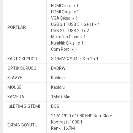
HDMI Girişi : x 1
HDMI Çıkışı : x 1
VGA Çıkışı : x 1
USB 3.1 : USB 3.1 Gen1 x 4
PORTLAR
USB 2.0 : USB 2.0 x 2
Mikrofon Girişi : x 1
Kulaklık Çıkışı : x 1
Com Port : x 1
KART OKUYUCU
SD/MMC/SD4.0, 3 in 1 x 1
OPTİK SÜRÜCÜ
DVDRW
KLAVYE
Kablolu
MOUSE
Kablolu
KAMERA
1M+D-Mic
İŞLETİM SİSTEMİ
DOS
21.5″ 1920 x 1080 FHD Non-Glare
Kontrast : 1000:1
EKRAN BOYUTU
Renk : 16.7M