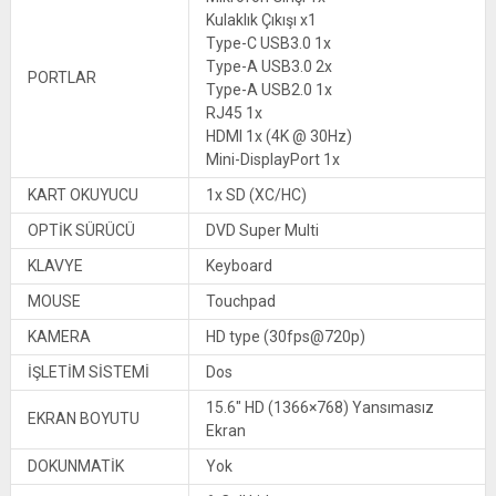
Kulaklık Çıkışı x1
Type-C USB3.0 1x
Type-A USB3.0 2x
PORTLAR
Type-A USB2.0 1x
RJ45 1x
HDMI 1x (4K @ 30Hz)
Mini-DisplayPort 1x
KART OKUYUCU
1x SD (XC/HC)
OPTİK SÜRÜCÜ
DVD Super Multi
KLAVYE
Keyboard
MOUSE
Touchpad
KAMERA
HD type (30fps@720p)
İŞLETİM SİSTEMİ
Dos
15.6″ HD (1366×768) Yansımasız
EKRAN BOYUTU
Ekran
DOKUNMATİK
Yok