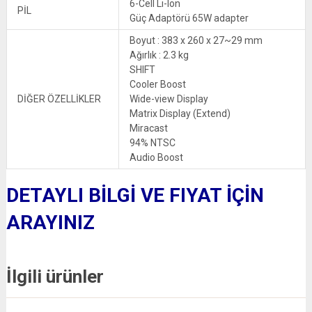
6-Cell Li-Ion
PİL
Güç Adaptörü 65W adapter
Boyut : 383 x 260 x 27~29 mm
Ağırlık : 2.3 kg
SHIFT
Cooler Boost
DİĞER ÖZELLİKLER
Wide-view Display
Matrix Display (Extend)
Miracast
94% NTSC
Audio Boost
DETAYLI BİLGİ VE FIYAT İÇİN
ARAYINIZ
İlgili ürünler