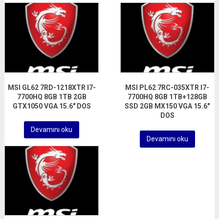
MSI GL62 7RD-1218XTR I7-
MSI PL62 7RC-035XTR I7-
7700HQ 8GB 1TB 2GB
7700HQ 8GB 1TB+128GB
GTX1050 VGA 15.6″ DOS
SSD 2GB MX150 VGA 15.6″
DOS
Devamını oku
Devamını oku