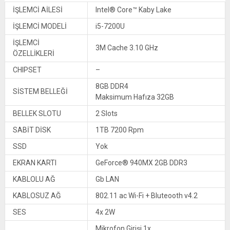
İŞLEMCİ AİLESİ
Intel® Core™ Kaby Lake
İŞLEMCİ MODELİ
i5-7200U
İŞLEMCİ
3M Cache 3.10 GHz
ÖZELLİKLERİ
CHIPSET
–
8GB DDR4
SİSTEM BELLEĞİ
Maksimum Hafıza 32GB
BELLEK SLOTU
2 Slots
SABİT DİSK
1TB 7200 Rpm
SSD
Yok
EKRAN KARTI
GeForce® 940MX 2GB DDR3
KABLOLU AĞ
Gb LAN
KABLOSUZ AĞ
802.11 ac Wi-Fi + Bluteooth v4.2
SES
4x 2W
Mikrofon Girişi 1x