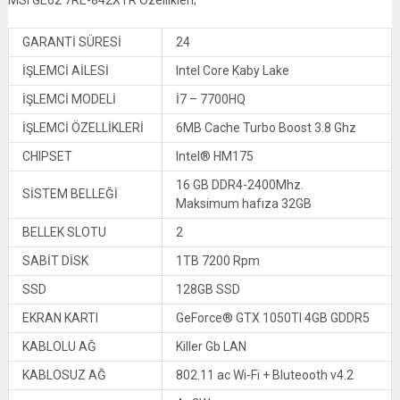
GARANTİ SÜRESİ
24
İŞLEMCİ AİLESİ
Intel Core Kaby Lake
İŞLEMCİ MODELİ
İ7 – 7700HQ
İŞLEMCİ ÖZELLİKLERİ
6MB Cache Turbo Boost 3.8 Ghz
CHIPSET
Intel® HM175
16 GB DDR4-2400Mhz.
SİSTEM BELLEĞİ
Maksimum hafıza 32GB
BELLEK SLOTU
2
SABİT DİSK
1TB 7200 Rpm
SSD
128GB SSD
EKRAN KARTI
GeForce® GTX 1050TI 4GB GDDR5
KABLOLU AĞ
Killer Gb LAN
KABLOSUZ AĞ
802.11 ac Wi-Fi + Bluteooth v4.2