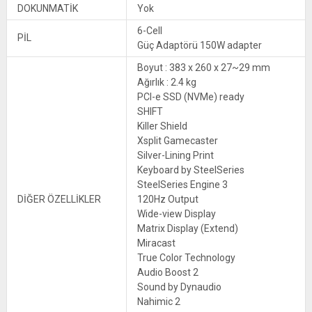
DOKUNMATİK
Yok
6-Cell
PİL
Güç Adaptörü 150W adapter
Boyut : 383 x 260 x 27~29 mm
Ağırlık : 2.4 kg
PCI-e SSD (NVMe) ready
SHIFT
Killer Shield
Xsplit Gamecaster
Silver-Lining Print
Keyboard by SteelSeries
SteelSeries Engine 3
DİĞER ÖZELLİKLER
120Hz Output
Wide-view Display
Matrix Display (Extend)
Miracast
True Color Technology
Audio Boost 2
Sound by Dynaudio
Nahimic 2