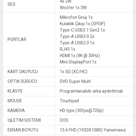
4x 2W
SES
Woofer 1x 3W
Mikrofon Girişi 1x
Kulaklık Çıkışı 1x (SPDIF)
Type-C USB3.1 Gen2 1x
Type-A USB3.0 2x
PORTLAR
Type-A USB2.0 1x
RJ45 1x
HDMI 1x (4K @ 30Hz)
Mini-DisplayPort 1x
KART OKUYUCU
1x SD (XC/HC)
OPTİK SÜRÜCÜ
DVD Super Multi
KLAVYE
Programlanabilir arka aydınltmalı
MOUSE
Touchpad
KAMERA
HD type (30fps@720p)
İŞLETİM SİSTEMİ
DOS
EKRAN BOYUTU
15.6 FHD (1920X1080) Yansımasız