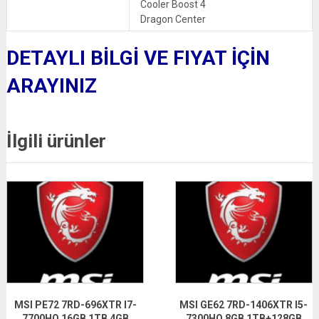
Cooler Boost 4
Dragon Center
DETAYLI BİLGİ VE FIYAT İÇİN
ARAYINIZ
İlgili ürünler
MSI PE72 7RD-696XTR I7-
MSI GE62 7RD-1406XTR I5-
7700HQ 16GB 1TB 4GB
7300HQ 8GB 1TB+128GB