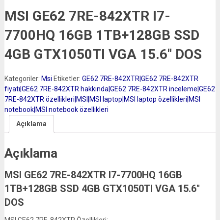
MSI GE62 7RE-842XTR I7-
7700HQ 16GB 1TB+128GB SSD
4GB GTX1050TI VGA 15.6″ DOS
Kategoriler:
Msi
Etiketler:
GE62 7RE-842XTR|GE62 7RE-842XTR
fiyatı|GE62 7RE-842XTR hakkında|GE62 7RE-842XTR inceleme|GE62
7RE-842XTR özellikleri|MSI|MSI laptop|MSI laptop özellikleri|MSI
notebook|MSI notebook özellikleri
Açıklama
Açıklama
MSI GE62 7RE-842XTR I7-7700HQ 16GB
1TB+128GB SSD 4GB GTX1050TI VGA 15.6″
DOS
MSI GE62 7RE-842XTR Özellikleri;