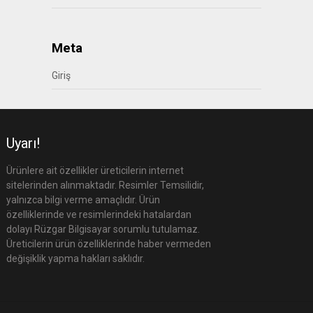
Meta
Giriş
Uyarı!
Ürünlere ait özellikler üreticilerin internet
sitelerinden alınmaktadır. Resimler Temsilidir,
yalnızca bilgi verme amaçlıdır. Ürün
özelliklerinde ve resimlerindeki hatalardan
dolayı Rüzgar Bilgisayar sorumlu tutulamaz.
Üreticilerin ürün özelliklerinde haber vermeden
değişiklik yapma hakları saklıdır.