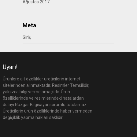
Ağustos 2017
Meta
Giriş
Uyarı!
Ürünlere ait özellikler üreticilerin internet
sitelerinden alınmaktadır. Resimler Temsilidir,
yalnızca bilgi verme amaçlıdır. Ürün
özelliklerinde ve resimlerindeki hatalardan
dolayı Rüzgar Bilgisayar sorumlu tutulamaz.
Üreticilerin ürün özelliklerinde haber vermeden
değişiklik yapma hakları saklıdır.