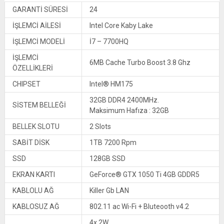
GARANTİ SÜRESİ
24
İŞLEMCİ AİLESİ
Intel Core Kaby Lake
İŞLEMCİ MODELİ
İ7 – 7700HQ
İŞLEMCİ
6MB Cache Turbo Boost 3.8 Ghz
ÖZELLİKLERİ
CHIPSET
Intel® HM175
32GB DDR4 2400MHz.
SİSTEM BELLEĞİ
Maksimum Hafıza : 32GB
BELLEK SLOTU
2 Slots
SABİT DİSK
1TB 7200 Rpm
SSD
128GB SSD
EKRAN KARTI
GeForce® GTX 1050 Ti 4GB GDDR5
KABLOLU AĞ
Killer Gb LAN
KABLOSUZ AĞ
802.11 ac Wi-Fi + Bluteooth v4.2
4x 2W