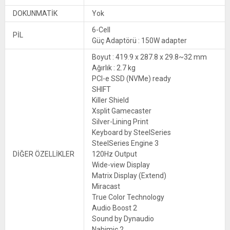
DOKUNMATİK
Yok
6-Cell
PİL
Güç Adaptörü : 150W adapter
Boyut : 419.9 x 287.8 x 29.8~32 mm
Ağırlık : 2.7 kg
PCI-e SSD (NVMe) ready
SHIFT
Killer Shield
Xsplit Gamecaster
Silver-Lining Print
Keyboard by SteelSeries
SteelSeries Engine 3
DİĞER ÖZELLİKLER
120Hz Output
Wide-view Display
Matrix Display (Extend)
Miracast
True Color Technology
Audio Boost 2
Sound by Dynaudio
Nahimic 2