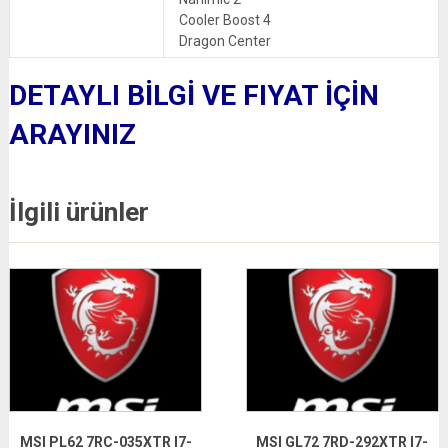
Cooler Boost 4
Dragon Center
DETAYLI BİLGİ VE FIYAT İÇİN
ARAYINIZ
İlgili ürünler
MSI PL62 7RC-035XTR I7-
MSI GL72 7RD-292XTR I7-