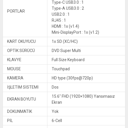
Type-C USB3.0 : 1
Type-A USB3.0 : 2
PORTLAR
USB2.0 : 1
RJ45 : 1
HDMI : 1x (v1.4)
Mini-DisplayPort : 1x (v1.2)
KART OKUYUCU
1x SD (XC/HC)
OPTİK SÜRÜCÜ
DVD Super Multi
KLAVYE
Full Size Keyboard
MOUSE
Touchpad
KAMERA
HD type (30fps@720p)
İŞLETİM SİSTEMİ
Dos
15.6″ FHD (1920×1080) Yansımasız
EKRAN BOYUTU
Ekran
DOKUNMATİK
Yok
PİL
6-Cell