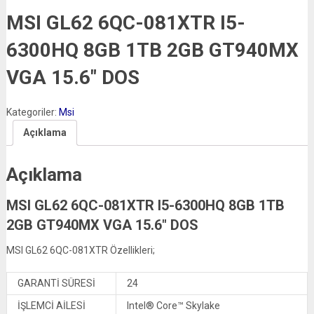
MSI GL62 6QC-081XTR I5-
6300HQ 8GB 1TB 2GB GT940MX
VGA 15.6″ DOS
Kategoriler:
Msi
Açıklama
Açıklama
MSI GL62 6QC-081XTR I5-6300HQ 8GB 1TB
2GB GT940MX VGA 15.6″ DOS
MSI GL62 6QC-081XTR Özellikleri;
GARANTİ SÜRESİ
24
İŞLEMCİ AİLESİ
Intel® Core™ Skylake