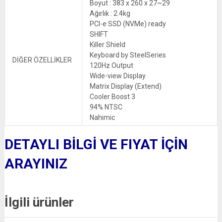
Boyut : 383 x 260 x 27~29
Ağırlık : 2.4kg
PCI-e SSD (NVMe) ready
SHIFT
Killer Shield
Keyboard by SteelSeries
DİĞER ÖZELLİKLER
120Hz Output
Wide-view Display
Matrix Display (Extend)
Cooler Boost 3
94% NTSC
Nahimic
DETAYLI BİLGİ VE FIYAT İÇİN
ARAYINIZ
İlgili ürünler