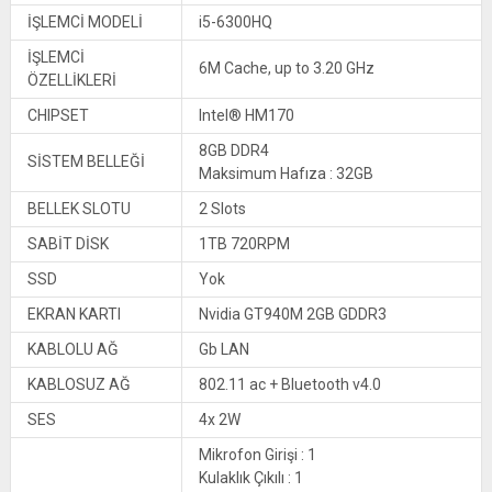
İŞLEMCİ MODELİ
i5-6300HQ
İŞLEMCİ
6M Cache, up to 3.20 GHz
ÖZELLİKLERİ
CHIPSET
Intel® HM170
8GB DDR4
SİSTEM BELLEĞİ
Maksimum Hafıza : 32GB
BELLEK SLOTU
2 Slots
SABİT DİSK
1TB 720RPM
SSD
Yok
EKRAN KARTI
Nvidia GT940M 2GB GDDR3
KABLOLU AĞ
Gb LAN
KABLOSUZ AĞ
802.11 ac + Bluetooth v4.0
SES
4x 2W
Mikrofon Girişi : 1
Kulaklık Çıkılı : 1