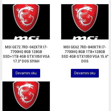
MSI GE72 7RD-042XTR I7-
MSI GE62 7RD-840XTR I7-
7700HQ 8GB 128GB
7700HQ 8GB 1TB+128GB
SSD+1TB 4GB GTX1050 VGA
SSD 4GB GTX1050 VGA 15.6″
17.3″ DOS SIYAH
DOS
Devamını oku
Devamını oku