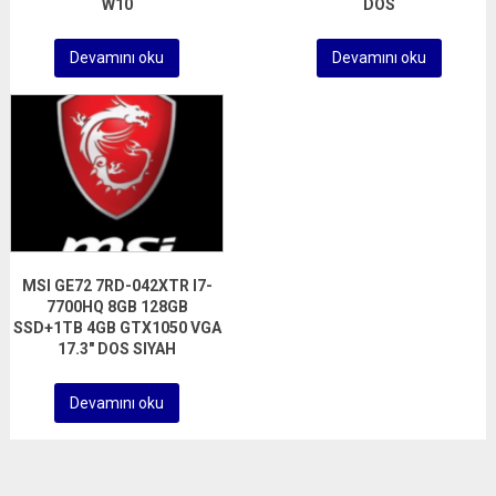
W10
DOS
Devamını oku
Devamını oku
MSI GE72 7RD-042XTR I7-
7700HQ 8GB 128GB
SSD+1TB 4GB GTX1050 VGA
17.3″ DOS SIYAH
Devamını oku