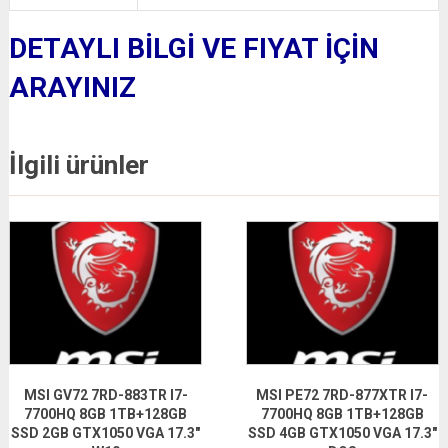
DETAYLI BİLGİ VE FIYAT İÇİN
ARAYINIZ
İlgili ürünler
MSI GV72 7RD-883TR I7-
MSI PE72 7RD-877XTR I7-
7700HQ 8GB 1TB+128GB
7700HQ 8GB 1TB+128GB
SSD 2GB GTX1050 VGA 17.3″
SSD 4GB GTX1050 VGA 17.3″