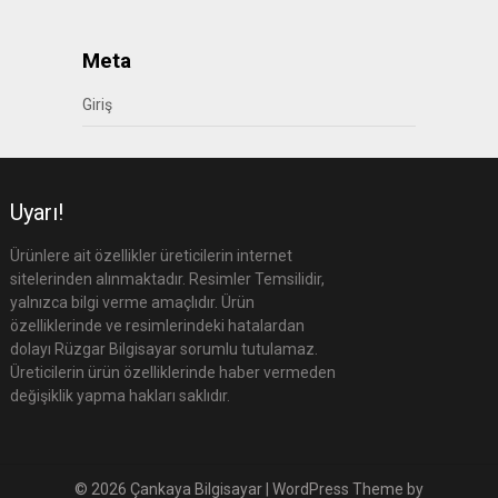
Meta
Giriş
Uyarı!
Ürünlere ait özellikler üreticilerin internet
sitelerinden alınmaktadır. Resimler Temsilidir,
yalnızca bilgi verme amaçlıdır. Ürün
özelliklerinde ve resimlerindeki hatalardan
dolayı Rüzgar Bilgisayar sorumlu tutulamaz.
Üreticilerin ürün özelliklerinde haber vermeden
değişiklik yapma hakları saklıdır.
© 2026 Çankaya Bilgisayar
| WordPress Theme by