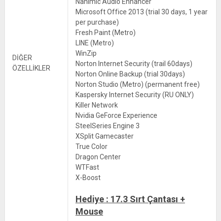
Nahimic Audio Enhancer
Microsoft Office 2013 (trial 30 days, 1 year
per purchase)
Fresh Paint (Metro)
LINE (Metro)
WinZip
DİĞER
Norton Internet Security (trail 60days)
ÖZELLİKLER
Norton Online Backup (trial 30days)
Norton Studio (Metro) (permanent free)
Kaspersky Internet Security (RU ONLY)
Killer Network
Nvidia GeForce Experience
SteelSeries Engine 3
XSplit Gamecaster
True Color
Dragon Center
WTFast
X-Boost
Hediye : 17.3 Sırt Çantası +
Mouse