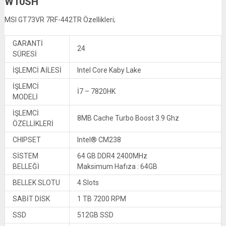
W10SH
MSI GT73VR 7RF-442TR Özellikleri;
GARANTİ
24
SÜRESİ
İŞLEMCİ AİLESİ
Intel Core Kaby Lake
İŞLEMCİ
İ7 – 7820HK
MODELİ
İŞLEMCİ
8MB Cache Turbo Boost 3.9 Ghz
ÖZELLİKLERİ
CHIPSET
Intel® CM238
SİSTEM
64 GB DDR4 2400MHz
BELLEĞİ
Maksimum Hafıza : 64GB
BELLEK SLOTU
4 Slots
SABİT DİSK
1 TB 7200 RPM
SSD
512GB SSD