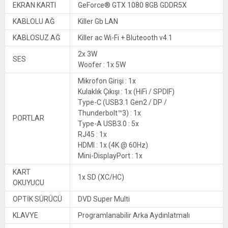
EKRAN KARTI
GeForce® GTX 1080 8GB GDDR5X
KABLOLU AĞ
Killer Gb LAN
KABLOSUZ AĞ
Killer ac Wi-Fi + Bluteooth v4.1
2x 3W
SES
Woofer : 1x 5W
Mikrofon Girişi : 1x
Kulaklık Çıkışı : 1x (HiFi / SPDIF)
Type-C (USB3.1 Gen2 / DP /
Thunderbolt™3) : 1x
PORTLAR
Type-A USB3.0 : 5x
RJ45 : 1x
HDMI : 1x (4K @ 60Hz)
Mini-DisplayPort : 1x
KART
1x SD (XC/HC)
OKUYUCU
OPTİK SÜRÜCÜ
DVD Super Multi
KLAVYE
Programlanabilir Arka Aydınlatmalı