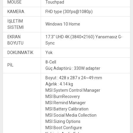
MOUSE
Touchpad
KAMERA
FHD type (30fps@1080p)
İŞLETİM
Windows 10 Home
SİSTEMİ
EKRAN
17.3″ UHD 4K (3840×2160) Yansımasız G-
BOYUTU
Sync
DOKUNMATİK
Yok
8-Cell
PİL
Güç Adaptörü : 330W adapter
Boyut : 428 x 287 x 24~49 mm
Ağırlık : 4.14 kg
MSI System Control Manager
MSI BurnRecovery
MSI Remind Manager
MSI Battery Calibration
MSI Social Media Collection
MSI Sizing Options
MSI Boot Configure