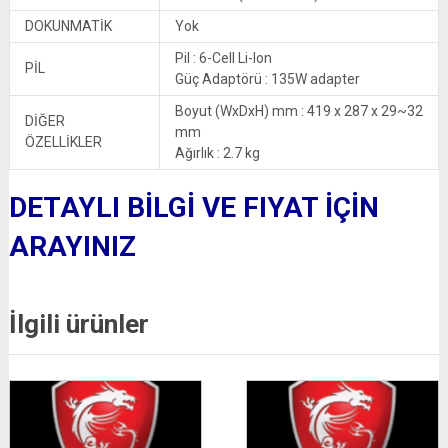
DOKUNMATİK
Yok
Pil : 6-Cell Li-Ion
PİL
Güç Adaptörü : 135W adapter
Boyut (WxDxH) mm : 419 x 287 x 29~32
DİĞER
mm
ÖZELLİKLER
Ağırlık : 2.7 kg
DETAYLI BİLGİ VE FIYAT İÇİN
ARAYINIZ
İlgili ürünler