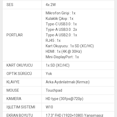
SES
4x 2W
Mikrofon Girişi : 1x
Kulaklık Çıkışı : 1x
Type-C USB3.0 : 1x
Type-A USB3.0 : 2x
PORTLAR
Type-A USB2.0 : 1x
RJ45 : 1x
Kart Okuyucu : 1x SD (XC/HC)
HDMI : 1x (4K @ 30Hz)
Mini-DisplayPort : 1x
KART OKUYUCU
1x SD (XC/HC)
OPTİK SÜRÜCÜ
Yok
KLAVYE
Arka Aydınlatmalı (Kırmızı)
MOUSE
Touchpad
KAMERA
HD type (30fps@720p)
İŞLETİM SİSTEMİ
W10
EKRAN BOYUTU
17.3″ FHD (1920×1080) Yansımasız