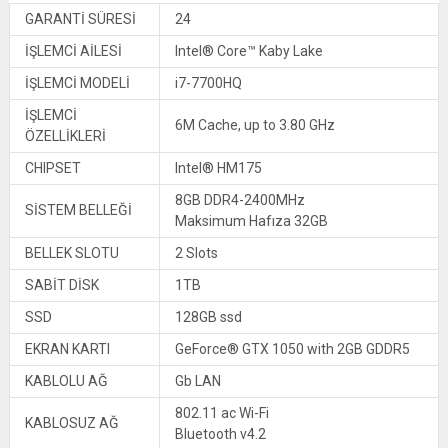
GARANTİ SÜRESİ
24
İŞLEMCİ AİLESİ
Intel® Core™ Kaby Lake
İŞLEMCİ MODELİ
i7-7700HQ
İŞLEMCİ
6M Cache, up to 3.80 GHz
ÖZELLİKLERİ
CHIPSET
Intel® HM175
8GB DDR4-2400MHz
SİSTEM BELLEĞİ
Maksimum Hafıza 32GB
BELLEK SLOTU
2 Slots
SABİT DİSK
1TB
SSD
128GB ssd
EKRAN KARTI
GeForce® GTX 1050 with 2GB GDDR5
KABLOLU AĞ
Gb LAN
802.11 ac Wi-Fi
KABLOSUZ AĞ
Bluetooth v4.2