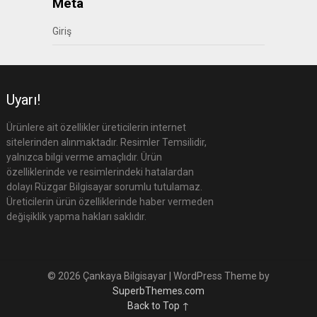
Meta
Giriş
Uyarı!
Ürünlere ait özellikler üreticilerin internet
sitelerinden alınmaktadır. Resimler Temsilidir,
yalnızca bilgi verme amaçlıdır. Ürün
özelliklerinde ve resimlerindeki hatalardan
dolayı Rüzgar Bilgisayar sorumlu tutulamaz.
Üreticilerin ürün özelliklerinde haber vermeden
değişiklik yapma hakları saklıdır.
© 2026 Çankaya Bilgisayar
| WordPress Theme by
SuperbThemes.com
Back to Top ↑