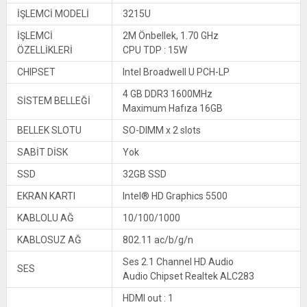
İŞLEMCİ MODELİ
3215U
İŞLEMCİ
2M Önbellek, 1.70 GHz
ÖZELLİKLERİ
CPU TDP : 15W
CHIPSET
Intel Broadwell U PCH-LP
4 GB DDR3 1600MHz
SİSTEM BELLEĞİ
Maximum Hafıza 16GB
BELLEK SLOTU
SO-DIMM x 2 slots
SABİT DİSK
Yok
SSD
32GB SSD
EKRAN KARTI
Intel® HD Graphics 5500
KABLOLU AĞ
10/100/1000
KABLOSUZ AĞ
802.11 ac/b/g/n
Ses 2.1 Channel HD Audio
SES
Audio Chipset Realtek ALC283
HDMI out : 1