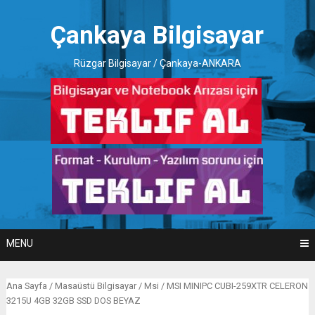
Skip
to
Çankaya Bilgisayar
content
Rüzgar Bilgisayar / Çankaya-ANKARA
MENU
Ana Sayfa
/
Masaüstü Bilgisayar
/
Msi
/ MSI MINIPC CUBI-259XTR CELERON
3215U 4GB 32GB SSD DOS BEYAZ