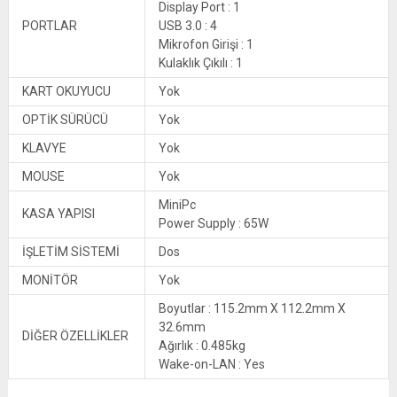
Display Port : 1
PORTLAR
USB 3.0 : 4
Mikrofon Girişi : 1
Kulaklık Çıkılı : 1
KART OKUYUCU
Yok
OPTİK SÜRÜCÜ
Yok
KLAVYE
Yok
MOUSE
Yok
MiniPc
KASA YAPISI
Power Supply : 65W
İŞLETİM SİSTEMİ
Dos
MONİTÖR
Yok
Boyutlar : 115.2mm X 112.2mm X
32.6mm
DİĞER ÖZELLİKLER
Ağırlık : 0.485kg
Wake-on-LAN : Yes