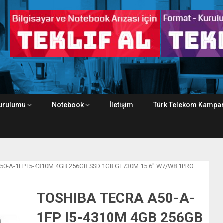
urulumu
Notebook
İletişim
Türk Telekom Kampan
50-A-1FP I5-4310M 4GB 256GB SSD 1GB GT730M 15.6″ W7/W8.1PRO
TOSHIBA TECRA A50-A-
1FP I5-4310M 4GB 256GB