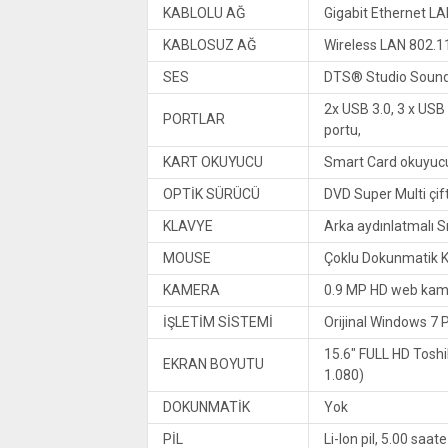
KABLOLU AĞ
Gigabit Ethernet L
KABLOSUZ AĞ
Wireless LAN 802.11
SES
DTS® Studio Sound™
2x USB 3.0, 3 x USB 
PORTLAR
portu,
KART OKUYUCU
Smart Card okuyucu
OPTİK SÜRÜCÜ
DVD Super Multi çif
KLAVYE
Arka aydınlatmalı Sı
MOUSE
Çoklu Dokunmatik K
KAMERA
0.9 MP HD web kam
İŞLETİM SİSTEMİ
Orijinal Windows 7 
15.6″ FULL HD Toshi
EKRAN BOYUTU
1.080)
DOKUNMATİK
Yok
PİL
Li-Ion pil, 5.00 saat