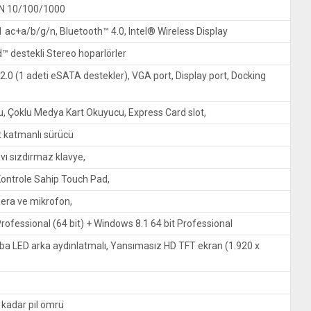
AN 10/100/1000
 ac+a/b/g/n, Bluetooth™ 4.0, Intel® Wireless Display
 destekli Stereo hoparlörler
2.0 (1 adeti eSATA destekler), VGA port, Display port, Docking
, Çoklu Medya Kart Okuyucu, Express Card slot,
t katmanlı sürücü
vı sızdırmaz klavye,
ontrole Sahip Touch Pad,
era ve mikrofon,
Professional (64 bit) + Windows 8.1 64 bit Professional
ba LED arka aydınlatmalı, Yansımasız HD TFT ekran (1.920 x
e kadar pil ömrü