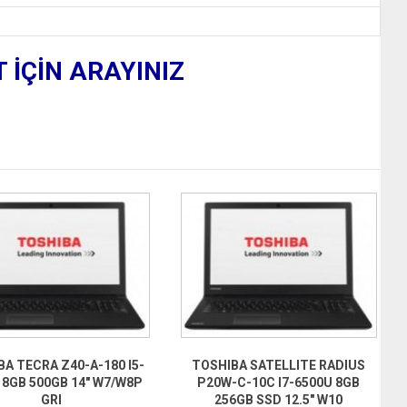
T İÇİN ARAYINIZ
A TECRA Z40-A-180 I5-
TOSHIBA SATELLITE RADIUS
 8GB 500GB 14″ W7/W8P
P20W-C-10C I7-6500U 8GB
GRI
256GB SSD 12.5″ W10