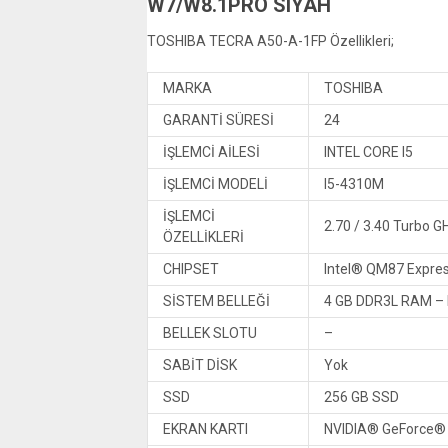
W7/W8.1PRO SIYAH
TOSHIBA TECRA A50-A-1FP Özellikleri;
MARKA
TOSHIBA
GARANTİ SÜRESİ
24
İŞLEMCİ AİLESİ
INTEL CORE I5
İŞLEMCİ MODELİ
I5-4310M
İŞLEMCİ
2.70 / 3.40 Turbo G
ÖZELLİKLERİ
CHIPSET
Intel® QM87 Expres
SİSTEM BELLEĞİ
4 GB DDR3L RAM – 
BELLEK SLOTU
–
SABİT DİSK
Yok
SSD
256 GB SSD
EKRAN KARTI
NVIDIA® GeForce® G