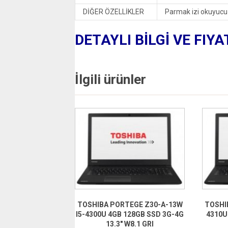
DİĞER ÖZELLİKLER
Parmak izi okuyucu
DETAYLI BİLGİ VE FIYA
İlgili ürünler
TOSHIBA PORTEGE Z30-A-13W
TOSHIB
I5-4300U 4GB 128GB SSD 3G-4G
4310U
13.3″ W8.1 GRI