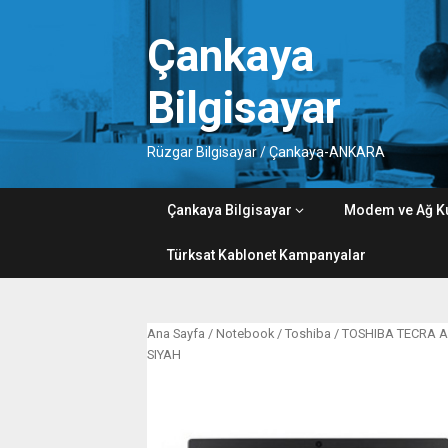
Skip
to
Çankaya
content
Bilgisayar
Rüzgar Bilgisayar / Çankaya-ANKARA
Çankaya Bilgisayar
Modem ve Ağ K
Türksat Kablonet Kampanyalar
Ana Sayfa
/
Notebook
/
Toshiba
/ TOSHIBA TECRA A
SIYAH