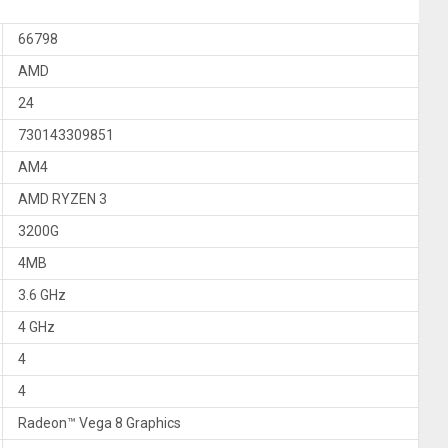
66798
AMD
24
730143309851
AM4
AMD RYZEN 3
3200G
4MB
3.6 GHz
4 GHz
4
4
Radeon™ Vega 8 Graphics