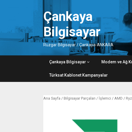
Skip
to
Çankaya
content
Bilgisayar
Rüzgar Bilgisayar / Çankaya-ANKARA
Çankaya Bilgisayar
Modem ve Ağ K
Türksat Kablonet Kampanyalar
Ana Sayfa
/
Bilgisayar Parçaları
/
İşlemci
/
AMD
/
Ryz