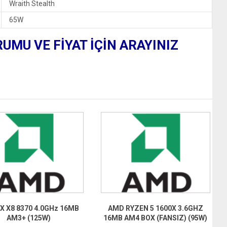
Wraith Stealth
65W
RUMU VE FİYAT İÇİN ARAYINIZ
X X8 8370 4.0GHz 16MB
AMD RYZEN 5 1600X 3.6GHZ
AM3+ (125W)
16MB AM4 BOX (FANSIZ) (95W)