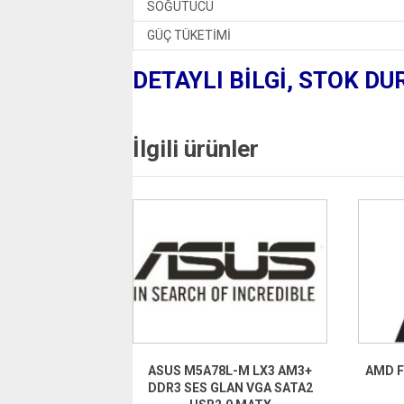
SOĞUTUCU
GÜÇ TÜKETİMİ
DETAYLI BİLGİ, STOK DU
İlgili ürünler
ASUS M5A78L-M LX3 AM3+
AMD F
DDR3 SES GLAN VGA SATA2