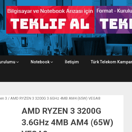
urulumu
Notebook
İletişim
Türk Telekom Kampan
en 3
/ AMD RYZEN 3 3200G 3.6GHz 4MB AM4 (65W) VEGA8
AMD RYZEN 3 3200G
3.6GHz 4MB AM4 (65W)