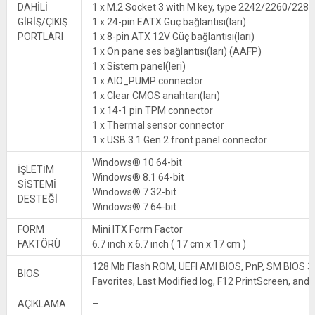
DAHİLİ
1 x M.2 Socket 3 with M key, type 2242/2260/2280
GİRİŞ/ÇIKIŞ
1 x 24-pin EATX Güç bağlantısı(ları)
PORTLARI
1 x 8-pin ATX 12V Güç bağlantısı(ları)
1 x Ön pane ses bağlantısı(ları) (AAFP)
1 x Sistem panel(leri)
1 x AIO_PUMP connector
1 x Clear CMOS anahtarı(ları)
1 x 14-1 pin TPM connector
1 x Thermal sensor connector
1 x USB 3.1 Gen 2 front panel connector
Windows® 10 64-bit
İŞLETİM
Windows® 8.1 64-bit
SİSTEMİ
Windows® 7 32-bit
DESTEĞİ
Windows® 7 64-bit
FORM
Mini ITX Form Factor
FAKTÖRÜ
6.7 inch x 6.7 inch ( 17 cm x 17 cm )
128 Mb Flash ROM, UEFI AMI BIOS, PnP, SM BIOS 3.0
BIOS
Favorites, Last Modified log, F12 PrintScreen, a
AÇIKLAMA
–