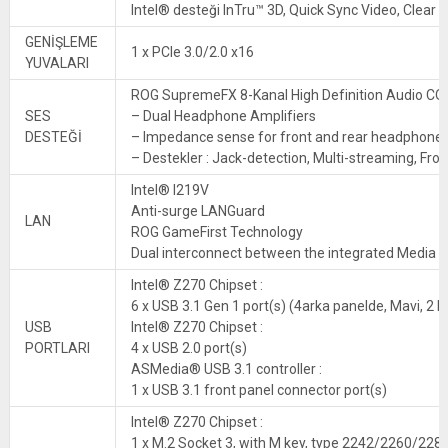
Intel® desteği InTru™ 3D, Quick Sync Video, Clear 
GENİŞLEME
1 x PCIe 3.0/2.0 x16
YUVALARI
ROG SupremeFX 8-Kanal High Definition Audio C
SES
– Dual Headphone Amplifiers
DESTEĞİ
– Impedance sense for front and rear headphone 
– Destekler : Jack-detection, Multi-streaming, Fro
Intel® I219V
Anti-surge LANGuard
LAN
ROG GameFirst Technology
Dual interconnect between the integrated Media A
Intel® Z270 Chipset :
6 x USB 3.1 Gen 1 port(s) (4arka panelde, Mavi, 2 b
USB
Intel® Z270 Chipset :
PORTLARI
4 x USB 2.0 port(s)
ASMedia® USB 3.1 controller :
1 x USB 3.1 front panel connector port(s)
Intel® Z270 Chipset :
1 x M.2 Socket 3, with M key, type 2242/2260/228