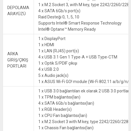
1 x M.2 Socket 3, with M key, type 2242/2260/2280
DEPOLAMA
4 x SATA 6Gb/s port(s)
ARAYÜZÜ
Raid Desteği 0, 1, 5, 10
Supports Intel® Smart Response Technology
Intel® Optane™ Memory Ready
1 x DisplayPort
1 x HDMI
1 x LAN (RJ45) port(s)
ARKA
4 x USB 3.1 Gen 1 Type-A + USB Type-CTM
GİRİŞ/ÇIKIŞ
1 x Optik S/PDIF çıkışı
PORTLARI
4 x USB 2.0
5 x Audio jack(s)
1 x ASUS Wi-Fi GO! module (Wi-Fi 802.11 a/b/g/n/a
1 x USB 3.0 bağlantıları ek olarak 2 USB 3.0 portları
1 x TPM bağlantısı(ları)
4 x SATA 6Gb/s bağlantısı(ları)
1 x RGB Header(s)
1 x CPU Fan bağlantısı(ları)
1 x M.2 Socket 3 with M key, type 2242/2260/2280
1 x Chassis Fan bağlantısı(ları)