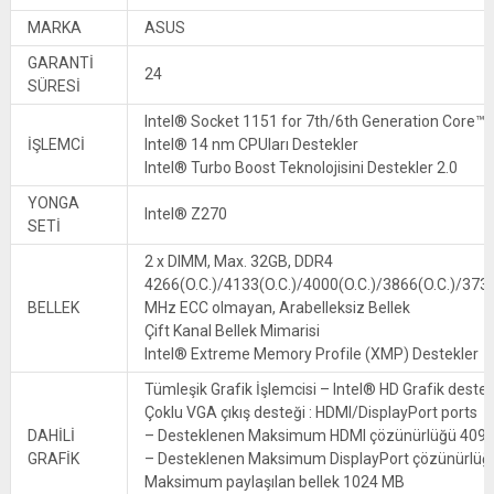
MARKA
ASUS
GARANTİ
24
SÜRESİ
Intel® Socket 1151 for 7th/6th Generation Core™
İŞLEMCİ
Intel® 14 nm CPUları Destekler
Intel® Turbo Boost Teknolojisini Destekler 2.0
YONGA
Intel® Z270
SETİ
2 x DIMM, Max. 32GB, DDR4
4266(O.C.)/4133(O.C.)/4000(O.C.)/3866(O.C.)/373
BELLEK
MHz ECC olmayan, Arabelleksiz Bellek
Çift Kanal Bellek Mimarisi
Intel® Extreme Memory Profile (XMP) Destekler
Tümleşik Grafik İşlemcisi – Intel® HD Grafik desteğ
Çoklu VGA çıkış desteği : HDMI/DisplayPort ports
DAHİLİ
– Desteklenen Maksimum HDMI çözünürlüğü 4096
GRAFİK
– Desteklenen Maksimum DisplayPort çözünürlüğ
Maksimum paylaşılan bellek 1024 MB